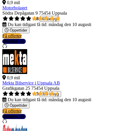
0,9 mil
Motorbolaget
Södra Depågatan 9
75454 Uppsala
4,8
63 betyg
Du kan tidigast få tid:
måndag den 10 augusti
Öppettider
Få offerter
Detaljer
0,9 mil
Mekta Bilservice i Uppsala AB
Grafikgatan 25
75454 Uppsala
4,5
320 betyg
Du kan tidigast få tid:
måndag den 10 augusti
Öppettider
Få offerter
Detaljer