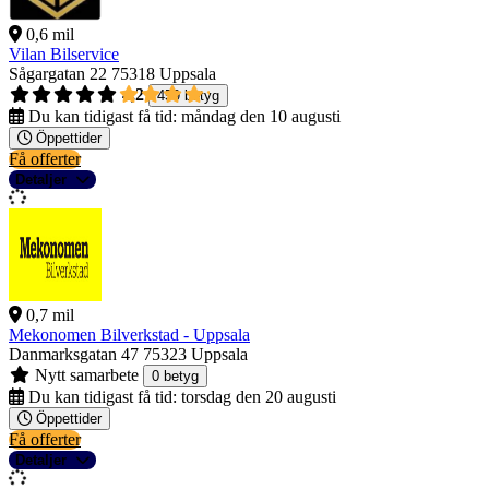
0,6 mil
Vilan Bilservice
Sågargatan 22
75318 Uppsala
4,2
459 betyg
Du kan tidigast få tid:
måndag den 10 augusti
Öppettider
Få offerter
Detaljer
0,7 mil
Mekonomen Bilverkstad - Uppsala
Danmarksgatan 47
75323 Uppsala
Nytt samarbete
0 betyg
Du kan tidigast få tid:
torsdag den 20 augusti
Öppettider
Få offerter
Detaljer