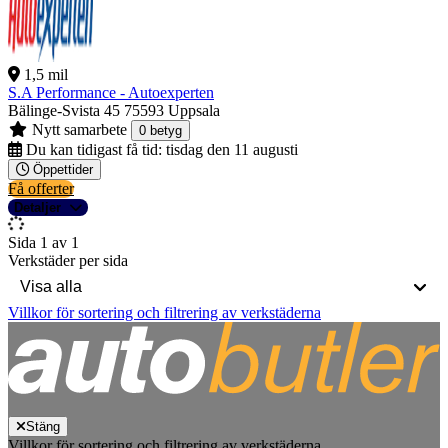
1,5 mil
S.A Performance - Autoexperten
Bälinge-Svista 45
75593 Uppsala
Nytt samarbete
0 betyg
Du kan tidigast få tid:
tisdag den 11 augusti
Öppettider
Få offerter
Detaljer
Sida 1 av 1
Verkstäder per sida
Villkor för sortering och filtrering av verkstäderna
Stäng
Villkor för sortering och filtrering av verkstäderna