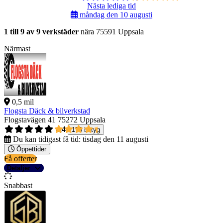
Nästa lediga tid
måndag den 10 augusti
1 till 9 av 9 verkstäder
nära 75591 Uppsala
Närmast
0,5 mil
Flogsta Däck & bilverkstad
Flogstavägen 41
75272 Uppsala
4,4
170 betyg
Du kan tidigast få tid:
tisdag den 11 augusti
Öppettider
Få offerter
Detaljer
Snabbast