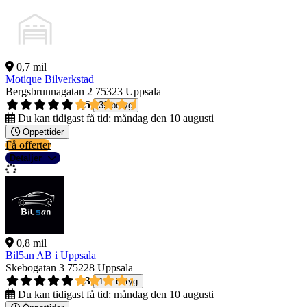
0,7 mil
Motique Bilverkstad
Bergsbrunnagatan 2
75323 Uppsala
4,5
39 betyg
Du kan tidigast få tid:
måndag den 10 augusti
Öppettider
Få offerter
Detaljer
0,8 mil
Bil5an AB i Uppsala
Skebogatan 3
75228 Uppsala
4,3
117 betyg
Du kan tidigast få tid:
måndag den 10 augusti