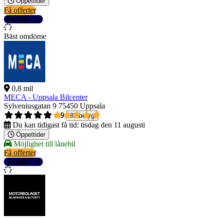
Öppettider
Få offerter
Detaljer
Bäst omdöme
0,8 mil
MECA - Uppsala Bilcenter
Sylveniusgatan 9
75450 Uppsala
4,9
83 betyg
Du kan tidigast få tid:
tisdag den 11 augusti
Öppettider
Möjlighet till lånebil
Få offerter
Detaljer