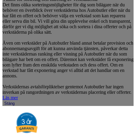
Det finns olika sorteringsmöjligheter för dig som bilägare när du
behöver en överblick över verkstäderna hos Autobutler eller när du
har fått en offert och behöver välja en verkstad som kan reparera
eller serva din bil. Vi vill göra din upplevelse enkel och transparent,
därför ger vi dig möjlighet att söka och sortera i dina offerter och på
verkstäderna på olika sätt.
Även om verkstäder på Autobutler bland annat betalar provision och
abonnemangsavgift för att kunna använda tjänsten, påverkar detta
inte verkstädernas ranking eller visning på Autobutler när du som
bilägare har bett om en offert. Däremot kan verkstäder få exponering
som lyfter fram den enskilda verkstaden och dess offert. Om en
verkstad har fått exponering anger vi alltid att det handlar om en
annons.
Verkstädernas avtalsförpliktelser gentemot Autobutler har ingen
inverkan på rangordningen av verkstädernas placering eller offerter.
Läs mer
Stäng