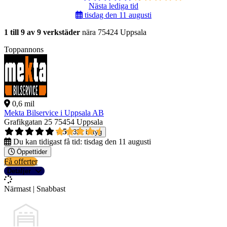
Nästa lediga tid
tisdag den 11 augusti
1 till 9 av 9 verkstäder
nära 75424 Uppsala
Toppannons
0,6 mil
Mekta Bilservice i Uppsala AB
Grafikgatan 25
75454 Uppsala
4,5
321 betyg
Du kan tidigast få tid:
tisdag den 11 augusti
Öppettider
Få offerter
Detaljer
Närmast | Snabbast