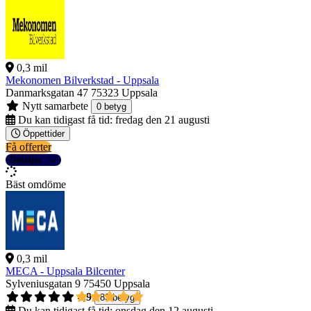
0,3 mil
Mekonomen Bilverkstad - Uppsala
Danmarksgatan 47
75323 Uppsala
Nytt samarbete
0 betyg
Du kan tidigast få tid:
fredag den 21 augusti
Öppettider
Få offerter
Detaljer
Bäst omdöme
0,3 mil
MECA - Uppsala Bilcenter
Sylveniusgatan 9
75450 Uppsala
4,9
83 betyg
Du kan tidigast få tid:
onsdag den 12 augusti