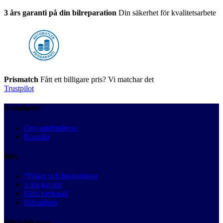
3 års garanti på din bilreparation
Din säkerhet för kvalitetsarbete
Prismatch
Fått ett billigare pris? Vi matchar det
Trustpilot
Autobutler
Om autobutler.se
Kontakt
Info
*Priser och besparingar
3 års garanti
Hitta verkstad
Bilmärken
Bilrådgivning