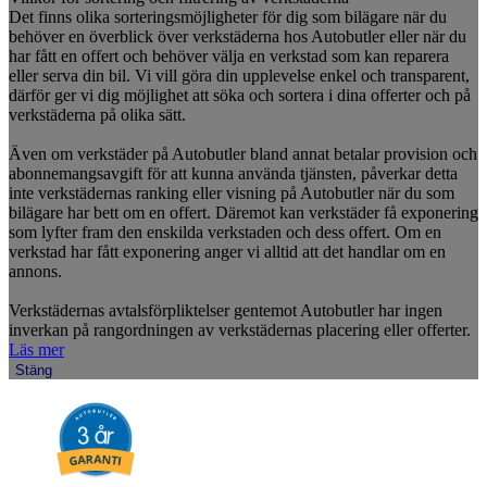
Det finns olika sorteringsmöjligheter för dig som bilägare när du
behöver en överblick över verkstäderna hos Autobutler eller när du
har fått en offert och behöver välja en verkstad som kan reparera
eller serva din bil. Vi vill göra din upplevelse enkel och transparent,
därför ger vi dig möjlighet att söka och sortera i dina offerter och på
verkstäderna på olika sätt.
Även om verkstäder på Autobutler bland annat betalar provision och
abonnemangsavgift för att kunna använda tjänsten, påverkar detta
inte verkstädernas ranking eller visning på Autobutler när du som
bilägare har bett om en offert. Däremot kan verkstäder få exponering
som lyfter fram den enskilda verkstaden och dess offert. Om en
verkstad har fått exponering anger vi alltid att det handlar om en
annons.
Verkstädernas avtalsförpliktelser gentemot Autobutler har ingen
inverkan på rangordningen av verkstädernas placering eller offerter.
Läs mer
Stäng