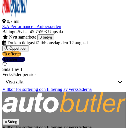
0,7 mil
S.A Performance - Autoexperten
Bälinge-Svista 45
75593 Uppsala
Nytt samarbete
0 betyg
Du kan tidigast få tid:
onsdag den 12 augusti
Öppettider
Få offerter
Detaljer
Sida 1 av 1
Verkstäder per sida
Villkor för sortering och filtrering av verkstäderna
Stäng
Villkor för sortering och filtrering av verkstäderna