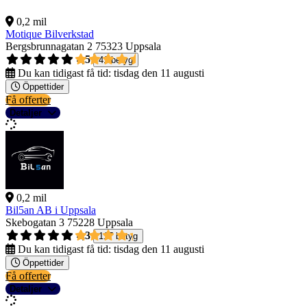
0,2 mil
Motique Bilverkstad
Bergsbrunnagatan 2
75323 Uppsala
4,5
41 betyg
Du kan tidigast få tid:
tisdag den 11 augusti
Öppettider
Få offerter
Detaljer
0,2 mil
Bil5an AB i Uppsala
Skebogatan 3
75228 Uppsala
4,3
117 betyg
Du kan tidigast få tid:
tisdag den 11 augusti
Öppettider
Få offerter
Detaljer