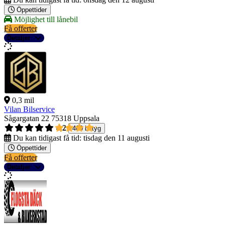
Öppettider
Möjlighet till lånebil
Få offerter
Detaljer
0,3 mil
Vilan Bilservice
Sågargatan 22
75318 Uppsala
4,2
460 betyg
Du kan tidigast få tid:
tisdag den 11 augusti
Öppettider
Få offerter
Detaljer