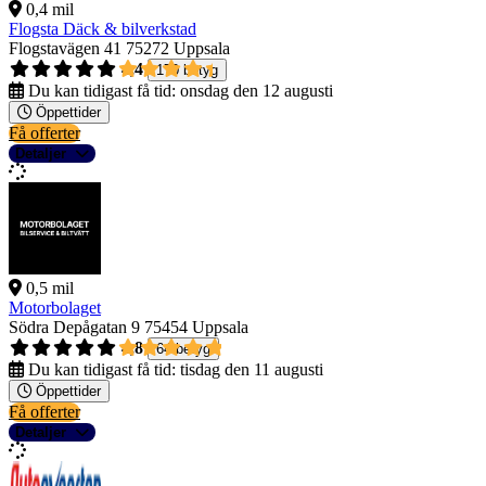
0,4 mil
Flogsta Däck & bilverkstad
Flogstavägen 41
75272 Uppsala
4,4
170 betyg
Du kan tidigast få tid:
onsdag den 12 augusti
Öppettider
Få offerter
Detaljer
0,5 mil
Motorbolaget
Södra Depågatan 9
75454 Uppsala
4,8
64 betyg
Du kan tidigast få tid:
tisdag den 11 augusti
Öppettider
Få offerter
Detaljer