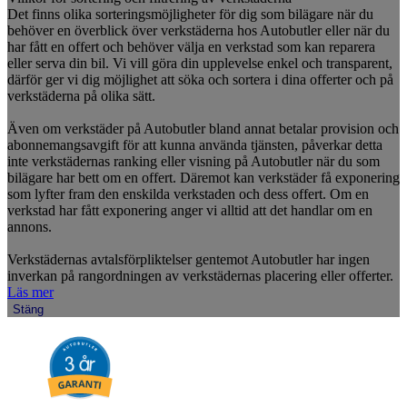
Det finns olika sorteringsmöjligheter för dig som bilägare när du
behöver en överblick över verkstäderna hos Autobutler eller när du
har fått en offert och behöver välja en verkstad som kan reparera
eller serva din bil. Vi vill göra din upplevelse enkel och transparent,
därför ger vi dig möjlighet att söka och sortera i dina offerter och på
verkstäderna på olika sätt.
Även om verkstäder på Autobutler bland annat betalar provision och
abonnemangsavgift för att kunna använda tjänsten, påverkar detta
inte verkstädernas ranking eller visning på Autobutler när du som
bilägare har bett om en offert. Däremot kan verkstäder få exponering
som lyfter fram den enskilda verkstaden och dess offert. Om en
verkstad har fått exponering anger vi alltid att det handlar om en
annons.
Verkstädernas avtalsförpliktelser gentemot Autobutler har ingen
inverkan på rangordningen av verkstädernas placering eller offerter.
Läs mer
Stäng