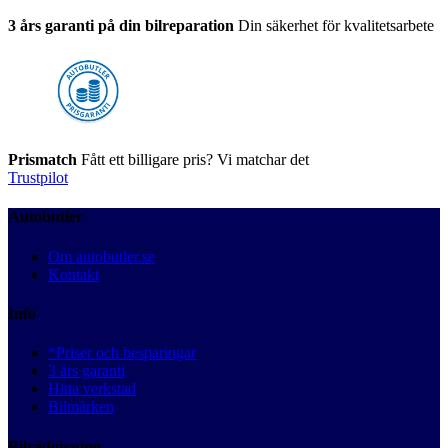
3 års garanti på din bilreparation
Din säkerhet för kvalitetsarbete
Prismatch
Fått ett billigare pris? Vi matchar det
Trustpilot
Autobutler
Om autobutler.se
Kontakt
Info
*Priser och besparingar
3 års garanti
Hitta verkstad
Bilmärken
Bilrådgivning