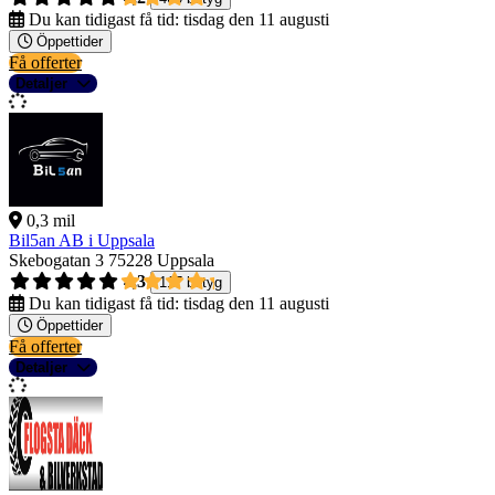
Du kan tidigast få tid:
tisdag den 11 augusti
Öppettider
Få offerter
Detaljer
0,3 mil
Bil5an AB i Uppsala
Skebogatan 3
75228 Uppsala
4,3
117 betyg
Du kan tidigast få tid:
tisdag den 11 augusti
Öppettider
Få offerter
Detaljer