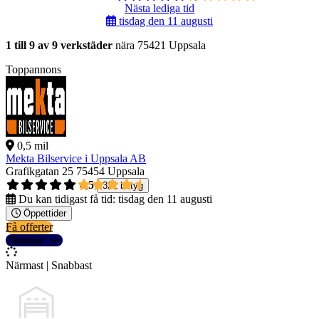
Nästa lediga tid
tisdag den 11 augusti
1 till 9 av 9 verkstäder
nära 75421 Uppsala
Toppannons
0,5 mil
Mekta Bilservice i Uppsala AB
Grafikgatan 25
75454 Uppsala
4,5
321 betyg
Du kan tidigast få tid:
tisdag den 11 augusti
Öppettider
Få offerter
Detaljer
Närmast | Snabbast