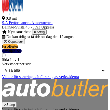
0,8 mil
S.A Performance - Autoexperten
Bälinge-Svista 45
75593 Uppsala
Nytt samarbete
0 betyg
Du kan tidigast få tid:
onsdag den 12 augusti
Öppettider
Få offerter
Detaljer
Sida 1 av 1
Verkstäder per sida
Villkor för sortering och filtrering av verkstäderna
Stäng
Villkor för sortering och filtrering av verkstäderna