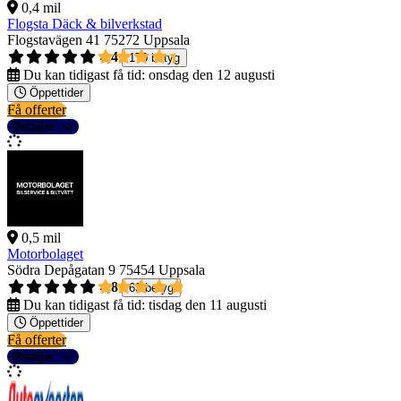
0,4 mil
Flogsta Däck & bilverkstad
Flogstavägen 41
75272 Uppsala
4,4
170 betyg
Du kan tidigast få tid:
onsdag den 12 augusti
Öppettider
Få offerter
Detaljer
0,5 mil
Motorbolaget
Södra Depågatan 9
75454 Uppsala
4,8
63 betyg
Du kan tidigast få tid:
tisdag den 11 augusti
Öppettider
Få offerter
Detaljer