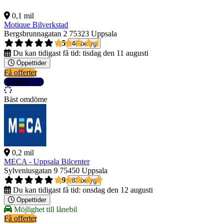
0,1 mil
Motique Bilverkstad
Bergsbrunnagatan 2
75323 Uppsala
4,5
40 betyg
Du kan tidigast få tid:
tisdag den 11 augusti
Öppettider
Få offerter
Detaljer
Bäst omdöme
0,2 mil
MECA - Uppsala Bilcenter
Sylveniusgatan 9
75450 Uppsala
4,9
83 betyg
Du kan tidigast få tid:
onsdag den 12 augusti
Öppettider
Möjlighet till lånebil
Få offerter