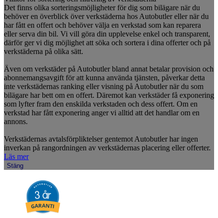
Det finns olika sorteringsmöjligheter för dig som bilägare när du
behöver en överblick över verkstäderna hos Autobutler eller när du
har fått en offert och behöver välja en verkstad som kan reparera
eller serva din bil. Vi vill göra din upplevelse enkel och transparent,
därför ger vi dig möjlighet att söka och sortera i dina offerter och på
verkstäderna på olika sätt.
Även om verkstäder på Autobutler bland annat betalar provision och
abonnemangsavgift för att kunna använda tjänsten, påverkar detta
inte verkstädernas ranking eller visning på Autobutler när du som
bilägare har bett om en offert. Däremot kan verkstäder få exponering
som lyfter fram den enskilda verkstaden och dess offert. Om en
verkstad har fått exponering anger vi alltid att det handlar om en
annons.
Verkstädernas avtalsförpliktelser gentemot Autobutler har ingen
inverkan på rangordningen av verkstädernas placering eller offerter.
Läs mer
Stäng