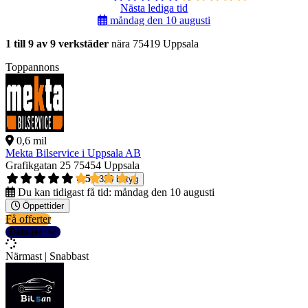
Nästa lediga tid
måndag den 10 augusti
1 till 9 av 9 verkstäder
nära 75419 Uppsala
Toppannons
0,6 mil
Mekta Bilservice i Uppsala AB
Grafikgatan 25
75454 Uppsala
4,5
320 betyg
Du kan tidigast få tid:
måndag den 10 augusti
Öppettider
Få offerter
Detaljer
Närmast | Snabbast