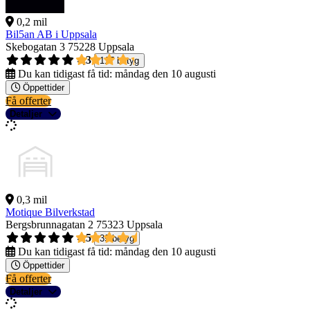
0,2 mil
Bil5an AB i Uppsala
Skebogatan 3
75228 Uppsala
4,3
117 betyg
Du kan tidigast få tid:
måndag den 10 augusti
Öppettider
Få offerter
Detaljer
0,3 mil
Motique Bilverkstad
Bergsbrunnagatan 2
75323 Uppsala
4,5
39 betyg
Du kan tidigast få tid:
måndag den 10 augusti
Öppettider
Få offerter
Detaljer