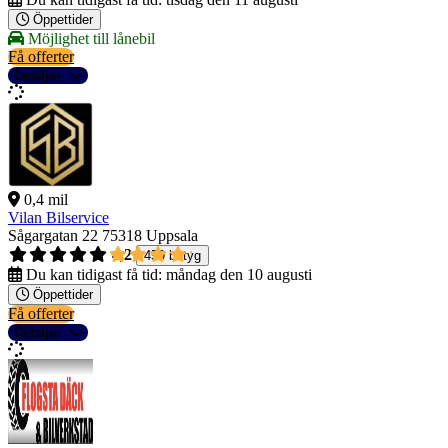
Öppettider
Möjlighet till lånebil
Få offerter
Detaljer
0,4 mil
Vilan Bilservice
Sågargatan 22
75318 Uppsala
4,2
459 betyg
Du kan tidigast få tid:
måndag den 10 augusti
Öppettider
Få offerter
Detaljer