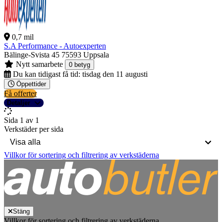
0,7 mil
S.A Performance - Autoexperten
Bälinge-Svista 45
75593 Uppsala
Nytt samarbete
0 betyg
Du kan tidigast få tid:
tisdag den 11 augusti
Öppettider
Få offerter
Detaljer
Sida 1 av 1
Verkstäder per sida
Villkor för sortering och filtrering av verkstäderna
Stäng
Villkor för sortering och filtrering av verkstäderna