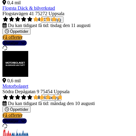
0,4 mil
Flogsta Däck & bilverkstad
Flogstavägen 41
75272 Uppsala
4,4
170 betyg
Du kan tidigast få tid:
tisdag den 11 augusti
Öppettider
Få offerter
Detaljer
0,6 mil
Motorbolaget
Södra Depågatan 9
75454 Uppsala
4,8
63 betyg
Du kan tidigast få tid:
måndag den 10 augusti
Öppettider
Få offerter
Detaljer