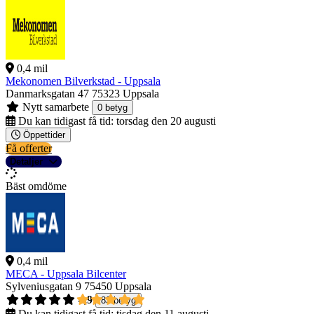
0,4 mil
Mekonomen Bilverkstad - Uppsala
Danmarksgatan 47
75323 Uppsala
Nytt samarbete
0 betyg
Du kan tidigast få tid:
torsdag den 20 augusti
Öppettider
Få offerter
Detaljer
Bäst omdöme
0,4 mil
MECA - Uppsala Bilcenter
Sylveniusgatan 9
75450 Uppsala
4,9
83 betyg
Du kan tidigast få tid:
tisdag den 11 augusti