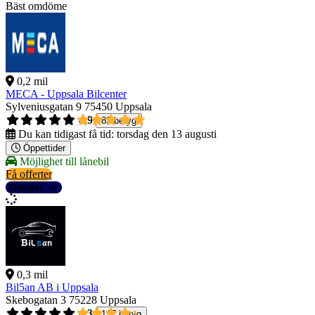
Bäst omdöme
0,2 mil
MECA - Uppsala Bilcenter
Sylveniusgatan 9
75450 Uppsala
4,9
83 betyg
Du kan tidigast få tid:
torsdag den 13 augusti
Öppettider
Möjlighet till lånebil
Få offerter
Detaljer
0,3 mil
Bil5an AB i Uppsala
Skebogatan 3
75228 Uppsala
4,3
117 betyg