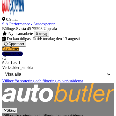
0,9 mil
S.A Performance - Autoexperten
Bälinge-Svista 45
75593 Uppsala
Nytt samarbete
0 betyg
Du kan tidigast få tid:
torsdag den 13 augusti
Öppettider
Få offerter
Detaljer
Sida 1 av 1
Verkstäder per sida
Villkor för sortering och filtrering av verkstäderna
Stäng
Villkor för sortering och filtrering av verkstäderna