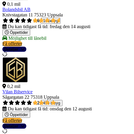
0,1 mil
Bolandsbil AB
Knivstagatan 11
75323 Uppsala
4,6
14 betyg
Du kan tidigast få tid:
fredag den 14 augusti
Öppettider
Möjlighet till lånebil
Få offerter
Detaljer
0,2 mil
Vilan Bilservice
Sågargatan 22
75318 Uppsala
4,2
458 betyg
Du kan tidigast få tid:
onsdag den 12 augusti
Öppettider
Få offerter
Detaljer