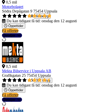
0,5 mil
Motorbolaget
Södra Depågatan 9
75454 Uppsala
4,8
64 betyg
Du kan tidigast få tid:
onsdag den 12 augusti
Öppettider
Få offerter
Detaljer
0,5 mil
Mekta Bilservice i Uppsala AB
Grafikgatan 25
75454 Uppsala
4,5
322 betyg
Du kan tidigast få tid:
onsdag den 12 augusti
Öppettider
Få offerter
Detaljer