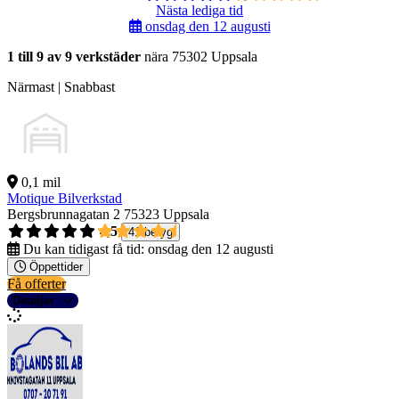
Nästa lediga tid
onsdag den 12 augusti
1 till 9 av 9 verkstäder
nära 75302 Uppsala
Närmast | Snabbast
0,1 mil
Motique Bilverkstad
Bergsbrunnagatan 2
75323 Uppsala
4,5
41 betyg
Du kan tidigast få tid:
onsdag den 12 augusti
Öppettider
Få offerter
Detaljer