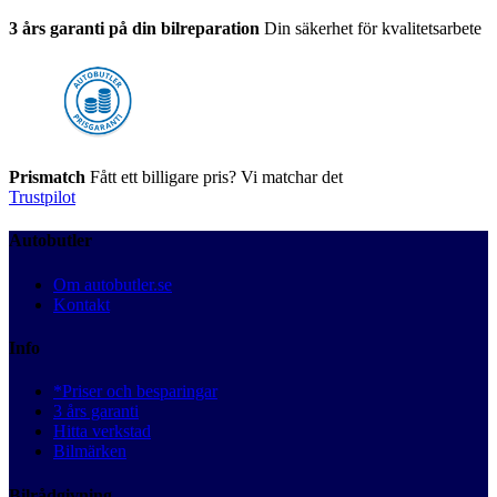
3 års garanti på din bilreparation
Din säkerhet för kvalitetsarbete
Prismatch
Fått ett billigare pris? Vi matchar det
Trustpilot
Autobutler
Om autobutler.se
Kontakt
Info
*Priser och besparingar
3 års garanti
Hitta verkstad
Bilmärken
Bilrådgivning