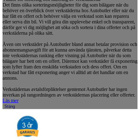
Det finns olika sorteringsmöjligheter för dig som bilägare när du
behöver en överblick över verkstäderna hos Autobutler eller när du
har fått en offert och behöver välja en verkstad som kan reparera
eller serva din bil. Vi vill göra din upplevelse enkel och transparent,
därför ger vi dig möjlighet att söka och sortera i dina offerter och på
verkstäderna på olika sätt.
Även om verkstäder på Autobutler bland annat betalar provision och
abonnemangsavgift för att kunna använda tjänsten, påverkar detta
inte verkstädernas ranking eller visning på Autobutler när du som
bilägare har bett om en offert. Däremot kan verkstäder få exponering
som lyfter fram den enskilda verkstaden och dess offert. Om en
verkstad har fått exponering anger vi alltid att det handlar om en
annons.
Verkstädernas avtalsförpliktelser gentemot Autobutler har ingen
inverkan på rangordningen av verkstädernas placering eller offerter.
Läs mer
Stäng