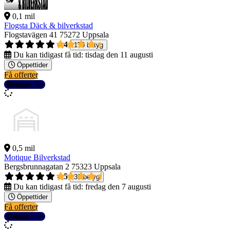
0,1 mil
Flogsta Däck & bilverkstad
Flogstavägen 41
75272 Uppsala
4,4
170 betyg
Du kan tidigast få tid:
tisdag den 11 augusti
Öppettider
Få offerter
Detaljer
0,5 mil
Motique Bilverkstad
Bergsbrunnagatan 2
75323 Uppsala
4,5
39 betyg
Du kan tidigast få tid:
fredag den 7 augusti
Öppettider
Få offerter
Detaljer