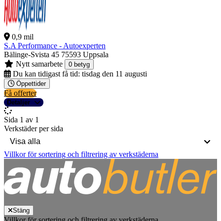
0,9 mil
S.A Performance - Autoexperten
Bälinge-Svista 45
75593 Uppsala
Nytt samarbete
0 betyg
Du kan tidigast få tid:
tisdag den 11 augusti
Öppettider
Få offerter
Detaljer
Sida 1 av 1
Verkstäder per sida
Villkor för sortering och filtrering av verkstäderna
Stäng
Villkor för sortering och filtrering av verkstäderna