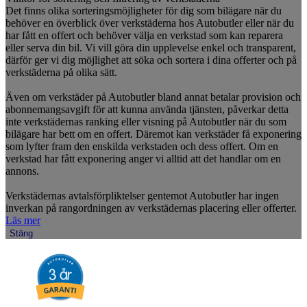
Det finns olika sorteringsmöjligheter för dig som bilägare när du
behöver en överblick över verkstäderna hos Autobutler eller när du
har fått en offert och behöver välja en verkstad som kan reparera
eller serva din bil. Vi vill göra din upplevelse enkel och transparent,
därför ger vi dig möjlighet att söka och sortera i dina offerter och på
verkstäderna på olika sätt.
Även om verkstäder på Autobutler bland annat betalar provision och
abonnemangsavgift för att kunna använda tjänsten, påverkar detta
inte verkstädernas ranking eller visning på Autobutler när du som
bilägare har bett om en offert. Däremot kan verkstäder få exponering
som lyfter fram den enskilda verkstaden och dess offert. Om en
verkstad har fått exponering anger vi alltid att det handlar om en
annons.
Verkstädernas avtalsförpliktelser gentemot Autobutler har ingen
inverkan på rangordningen av verkstädernas placering eller offerter.
Läs mer
Stäng