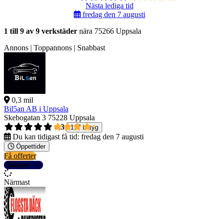
Nästa lediga tid
fredag den 7 augusti
1 till 9 av 9 verkstäder
nära 75266 Uppsala
Annons | Toppannons | Snabbast
0,3 mil
Bil5an AB i Uppsala
Skebogatan 3
75228 Uppsala
4,3
117 betyg
Du kan tidigast få tid:
fredag den 7 augusti
Öppettider
Få offerter
Detaljer
Närmast