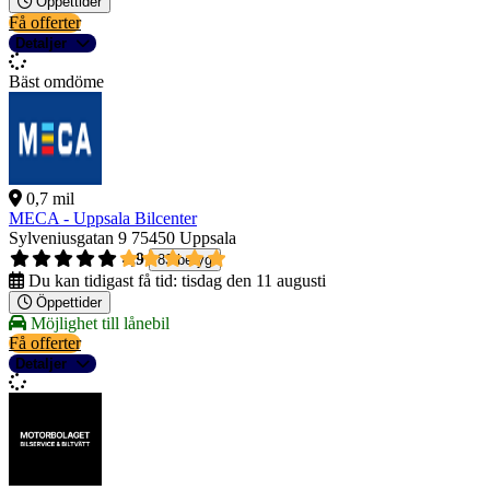
Öppettider
Få offerter
Detaljer
Bäst omdöme
0,7 mil
MECA - Uppsala Bilcenter
Sylveniusgatan 9
75450 Uppsala
4,9
83 betyg
Du kan tidigast få tid:
tisdag den 11 augusti
Öppettider
Möjlighet till lånebil
Få offerter
Detaljer