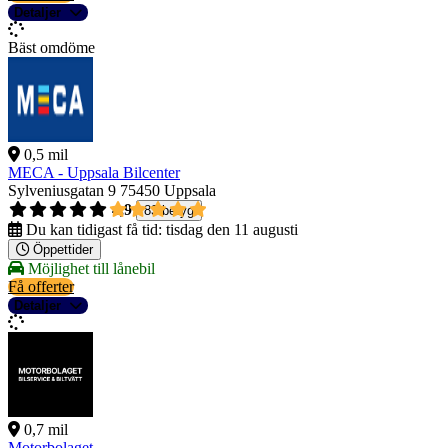
Detaljer
Bäst omdöme
0,5 mil
MECA - Uppsala Bilcenter
Sylveniusgatan 9
75450 Uppsala
4,9
83 betyg
Du kan tidigast få tid:
tisdag den 11 augusti
Öppettider
Möjlighet till lånebil
Få offerter
Detaljer
0,7 mil
Motorbolaget