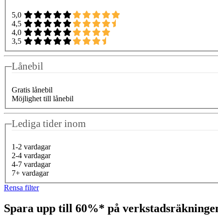
5,0
4,5
4,0
3,5
Lånebil
Gratis lånebil
Möjlighet till lånebil
Lediga tider inom
1-2 vardagar
2-4 vardagar
4-7 vardagar
7+ vardagar
Rensa filter
Spara upp till 60%* på verkstadsräkning