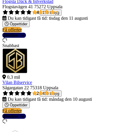
Flogsta Däck & bilverkstad
Flogstavägen 41
75272 Uppsala
4,4
170 betyg
Du kan tidigast få tid:
tisdag den 11 augusti
Öppettider
Få offerter
Detaljer
Snabbast
0,3 mil
Vilan Bilservice
Sågargatan 22
75318 Uppsala
4,2
459 betyg
Du kan tidigast få tid:
måndag den 10 augusti
Öppettider
Få offerter
Detaljer