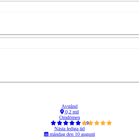
Avstånd
0,2 mil
Omdömen
4,9
Nästa lediga tid
måndag den 10 augusti