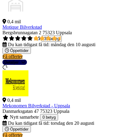
0,4 mil
Motique Bilverkstad
Bergsbrunnagatan 2
75323 Uppsala
4,5
39 betyg
Du kan tidigast få tid:
måndag den 10 augusti
Öppettider
Få offerter
Detaljer
0,4 mil
Mekonomen Bilverkstad - Uppsala
Danmarksgatan 47
75323 Uppsala
Nytt samarbete
0 betyg
Du kan tidigast få tid:
torsdag den 20 augusti
Öppettider
Få offerter