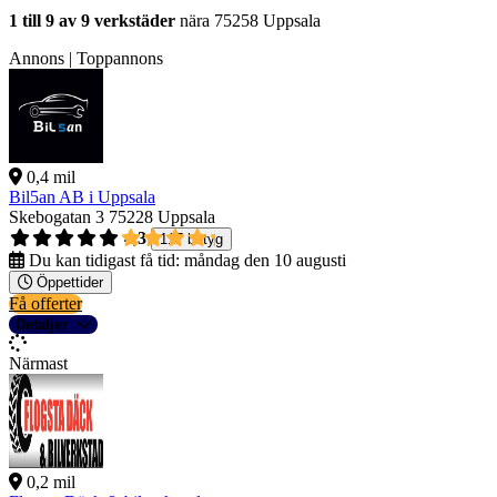
1 till 9 av 9 verkstäder
nära 75258 Uppsala
Annons | Toppannons
0,4 mil
Bil5an AB i Uppsala
Skebogatan 3
75228 Uppsala
4,3
117 betyg
Du kan tidigast få tid:
måndag den 10 augusti
Öppettider
Få offerter
Detaljer
Närmast
0,2 mil