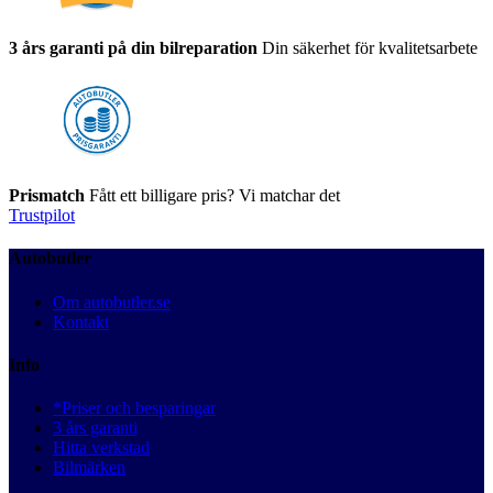
3 års garanti på din bilreparation
Din säkerhet för kvalitetsarbete
Prismatch
Fått ett billigare pris? Vi matchar det
Trustpilot
Autobutler
Om autobutler.se
Kontakt
Info
*Priser och besparingar
3 års garanti
Hitta verkstad
Bilmärken