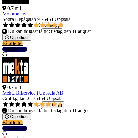
0,7 mil
Motorbolaget
Södra Depågatan 9
75454 Uppsala
4,8
64 betyg
Du kan tidigast få tid:
tisdag den 11 augusti
Öppettider
Få offerter
Detaljer
0,7 mil
Mekta Bilservice i Uppsala AB
Grafikgatan 25
75454 Uppsala
4,5
321 betyg
Du kan tidigast få tid:
tisdag den 11 augusti
Öppettider
Få offerter
Detaljer