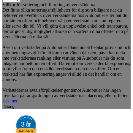
Villkor för sortering och filtrering av verkstäderna
Det finns olika sorteringsmöjligheter för dig som bilägare när du
behöver en överblick över verkstäderna hos Autobutler eller när du
har fått en offert och behöver välja en verkstad som kan reparera
eller serva din bil. Vi vill göra din upplevelse enkel och transparent,
därför ger vi dig möjlighet att söka och sortera i dina offerter och på
verkstäderna på olika sätt.
Även om verkstäder på Autobutler bland annat betalar provision och
abonnemangsavgift för att kunna använda tjänsten, påverkar detta
inte verkstädernas ranking eller visning på Autobutler när du som
bilägare har bett om en offert. Däremot kan verkstäder få exponering
som lyfter fram den enskilda verkstaden och dess offert. Om en
verkstad har fått exponering anger vi alltid att det handlar om en
annons.
Verkstädernas avtalsförpliktelser gentemot Autobutler har ingen
inverkan på rangordningen av verkstädernas placering eller offerter.
Läs mer
Stäng