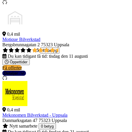
0,4 mil
Motique Bilverkstad
Bergsbrunnagatan 2
75323 Uppsala
4,5
41 betyg
Du kan tidigast få tid:
tisdag den 11 augusti
Öppettider
Få offerter
Detaljer
0,4 mil
Mekonomen Bilverkstad - Uppsala
Danmarksgatan 47
75323 Uppsala
Nytt samarbete
0 betyg
Du kan tidigast få tid:
fredag den 21 augusti