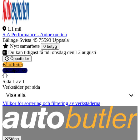
1,1 mil
S.A Performance - Autoexperten
Bälinge-Svista 45
75593 Uppsala
Nytt samarbete
0 betyg
Du kan tidigast få tid:
onsdag den 12 augusti
Öppettider
Få offerter
Detaljer
Sida 1 av 1
Verkstäder per sida
Villkor för sortering och filtrering av verkstäderna
Stäng