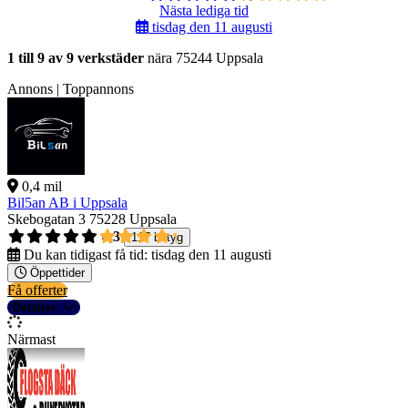
Nästa lediga tid
tisdag den 11 augusti
1 till 9 av 9 verkstäder
nära 75244 Uppsala
Annons | Toppannons
0,4 mil
Bil5an AB i Uppsala
Skebogatan 3
75228 Uppsala
4,3
117 betyg
Du kan tidigast få tid:
tisdag den 11 augusti
Öppettider
Få offerter
Detaljer
Närmast