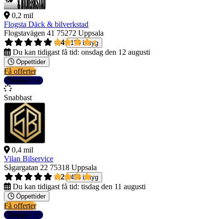
0,2 mil
Flogsta Däck & bilverkstad
Flogstavägen 41
75272 Uppsala
4,4
170 betyg
Du kan tidigast få tid:
onsdag den 12 augusti
Öppettider
Få offerter
Detaljer
Snabbast
0,4 mil
Vilan Bilservice
Sågargatan 22
75318 Uppsala
4,2
458 betyg
Du kan tidigast få tid:
tisdag den 11 augusti
Öppettider
Få offerter
Detaljer