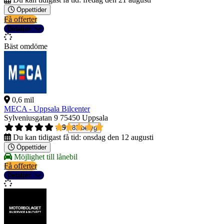
Öppettider
Få offerter
Detaljer
Bäst omdöme
0,6 mil
MECA - Uppsala Bilcenter
Sylveniusgatan 9
75450 Uppsala
4,9
83 betyg
Du kan tidigast få tid:
onsdag den 12 augusti
Öppettider
Möjlighet till lånebil
Få offerter
Detaljer