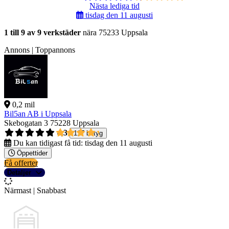
Nästa lediga tid
tisdag den 11 augusti
1 till 9 av 9 verkstäder
nära 75233 Uppsala
Annons | Toppannons
0,2 mil
Bil5an AB i Uppsala
Skebogatan 3
75228 Uppsala
4,3
117 betyg
Du kan tidigast få tid:
tisdag den 11 augusti
Öppettider
Få offerter
Detaljer
Närmast | Snabbast