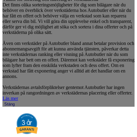
Det finns olika sorteringsmöjligheter för dig som bilägare när du
behöver en överblick över verkstäderna hos Autobutler eller när du
har fått en offert och behöver välja en verkstad som kan reparera
eller serva din bil. Vi vill göra din upplevelse enkel och transparent,
därför ger vi dig möjlighet att söka och sortera i dina offerter och på
verkstäderna på olika sätt.
Även om verkstäder på Autobutler bland annat betalar provision och
abonnemangsavgift för att kunna använda tjänsten, påverkar detta
inte verkstädernas ranking eller visning på Autobutler när du som
bilägare har bett om en offert. Däremot kan verkstäder få exponering
som lyfter fram den enskilda verkstaden och dess offert. Om en
verkstad har fått exponering anger vi alltid att det handlar om en
annons.
Verkstädernas avtalsförpliktelser gentemot Autobutler har ingen
inverkan på rangordningen av verkstädernas placering eller offerter.
Läs mer
Stäng