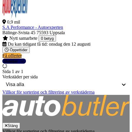
0,9 mil
S.A Performance - Autoexperten
Bälinge-Svista 45
75593 Uppsala
Nytt samarbete
0 betyg
Du kan tidigast få tid:
onsdag den 12 augusti
Öppettider
Få offerter
Detaljer
Sida 1 av 1
Verkstäder per sida
Villkor för sortering och filtrering av verkstäderna
Stäng
Villkor för sortering och filtrering av verkstäderna