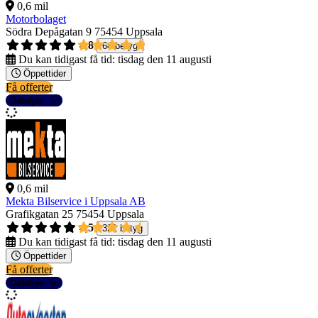
0,6 mil
Motorbolaget
Södra Depågatan 9
75454 Uppsala
4,8
64 betyg
Du kan tidigast få tid:
tisdag den 11 augusti
Öppettider
Få offerter
Detaljer
0,6 mil
Mekta Bilservice i Uppsala AB
Grafikgatan 25
75454 Uppsala
4,5
321 betyg
Du kan tidigast få tid:
tisdag den 11 augusti
Öppettider
Få offerter
Detaljer