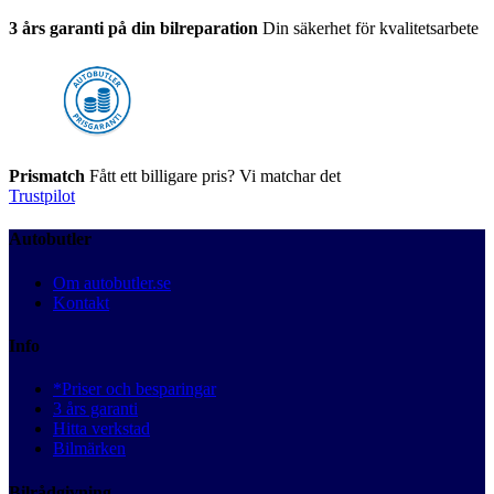
3 års garanti på din bilreparation
Din säkerhet för kvalitetsarbete
Prismatch
Fått ett billigare pris? Vi matchar det
Trustpilot
Autobutler
Om autobutler.se
Kontakt
Info
*Priser och besparingar
3 års garanti
Hitta verkstad
Bilmärken
Bilrådgivning