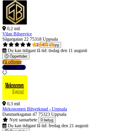
0,2 mil
Vilan Bilservice
Sågargatan 22
75318 Uppsala
4,2
458 betyg
Du kan tidigast få tid:
tisdag den 11 augusti
Öppettider
Få offerter
Detaljer
0,3 mil
Mekonomen Bilverkstad - Uppsala
Danmarksgatan 47
75323 Uppsala
Nytt samarbete
0 betyg
Du kan tidigast få tid:
fredag den 21 augusti