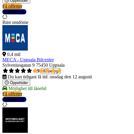
Öppettider
Få offerter
Detaljer
Bäst omdöme
0,4 mil
MECA - Uppsala Bilcenter
Sylveniusgatan 9
75450 Uppsala
4,9
83 betyg
Du kan tidigast få tid:
onsdag den 12 augusti
Öppettider
Möjlighet till lånebil
Få offerter
Detaljer