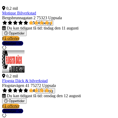
0,2 mil
Motique Bilverkstad
Bergsbrunnagatan 2
75323 Uppsala
4,5
41 betyg
Du kan tidigast få tid:
tisdag den 11 augusti
Öppettider
Få offerter
Detaljer
0,2 mil
Flogsta Däck & bilverkstad
Flogstavägen 41
75272 Uppsala
4,4
170 betyg
Du kan tidigast få tid:
onsdag den 12 augusti
Öppettider
Få offerter
Detaljer