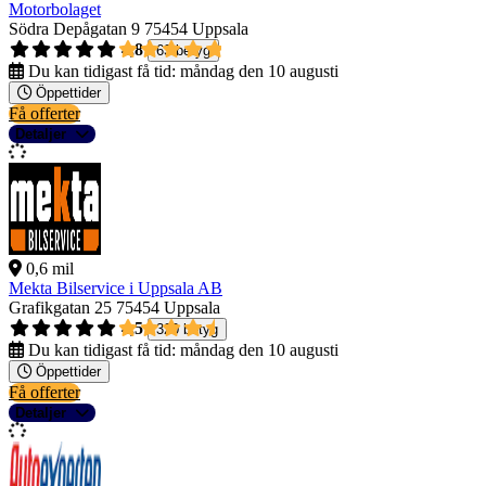
Motorbolaget
Södra Depågatan 9
75454 Uppsala
4,8
63 betyg
Du kan tidigast få tid:
måndag den 10 augusti
Öppettider
Få offerter
Detaljer
0,6 mil
Mekta Bilservice i Uppsala AB
Grafikgatan 25
75454 Uppsala
4,5
320 betyg
Du kan tidigast få tid:
måndag den 10 augusti
Öppettider
Få offerter
Detaljer