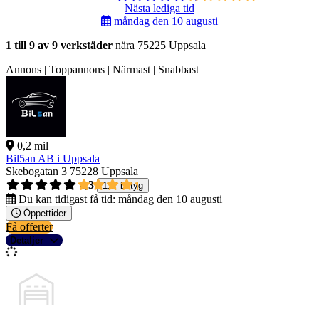
Nästa lediga tid
måndag den 10 augusti
1 till 9 av 9 verkstäder
nära 75225 Uppsala
Annons | Toppannons | Närmast | Snabbast
0,2 mil
Bil5an AB i Uppsala
Skebogatan 3
75228 Uppsala
4,3
117 betyg
Du kan tidigast få tid:
måndag den 10 augusti
Öppettider
Få offerter
Detaljer