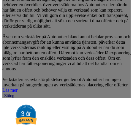
behöver en överblick över verkstäderna hos Autobutler eller när du
har fått en offert och behöver välja en verkstad som kan reparera
eller serva din bil. Vi vill göra din upplevelse enkel och transparent,
därför ger vi dig möjlighet att söka och sortera i dina offerter och på
verkstäderna på olika sätt.
Även om verkstäder på Autobutler bland annat betalar provision och
abonnemangsavgift för att kunna använda tjänsten, påverkar detta
inte verkstädernas ranking eller visning på Autobutler när du som
bilägare har bett om en offert. Däremot kan verkstäder få exponering
som lyfter fram den enskilda verkstaden och dess offert. Om en
verkstad har fått exponering anger vi alltid att det handlar om en
annons.
Verkstädernas avtalsförpliktelser gentemot Autobutler har ingen
inverkan på rangordningen av verkstädernas placering eller offerter.
Läs mer
Stäng