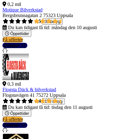
0,2 mil
Motique Bilverkstad
Bergsbrunnagatan 2
75323 Uppsala
4,5
39 betyg
Du kan tidigast få tid:
måndag den 10 augusti
Öppettider
Få offerter
Detaljer
0,3 mil
Flogsta Däck & bilverkstad
Flogstavägen 41
75272 Uppsala
4,4
170 betyg
Du kan tidigast få tid:
tisdag den 11 augusti
Öppettider
Få offerter
Detaljer