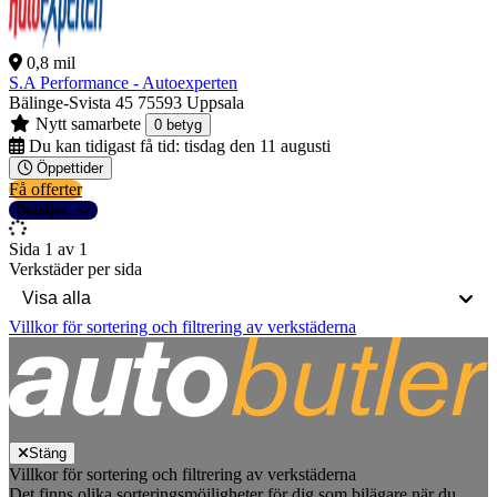
0,8 mil
S.A Performance - Autoexperten
Bälinge-Svista 45
75593 Uppsala
Nytt samarbete
0 betyg
Du kan tidigast få tid:
tisdag den 11 augusti
Öppettider
Få offerter
Detaljer
Sida 1 av 1
Verkstäder per sida
Villkor för sortering och filtrering av verkstäderna
Stäng
Villkor för sortering och filtrering av verkstäderna
Det finns olika sorteringsmöjligheter för dig som bilägare när du