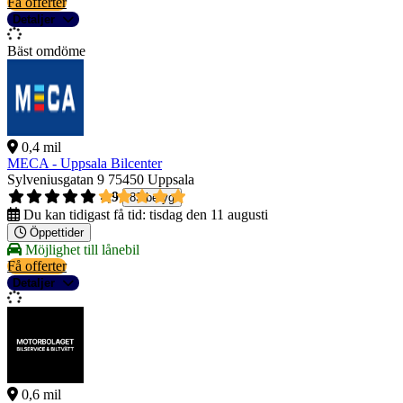
Få offerter
Detaljer
Bäst omdöme
0,4 mil
MECA - Uppsala Bilcenter
Sylveniusgatan 9
75450 Uppsala
4,9
83 betyg
Du kan tidigast få tid:
tisdag den 11 augusti
Öppettider
Möjlighet till lånebil
Få offerter
Detaljer
0,6 mil