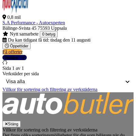
0,8 mil
S.A Performance - Autoexperten
Bälinge-Svista 45
75593 Uppsala
Nytt samarbete
0 betyg
Du kan tidigast få tid:
tisdag den 11 augusti
Öppettider
Få offerter
Detaljer
Sida 1 av 1
Verkstäder per sida
Villkor för sortering och filtrering av verkstäderna
Stäng
Villkor för sortering och filtrering av verkstäderna
Det finns olika sorteringsmöjligheter för dig som bilägare när du