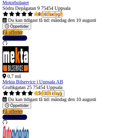
Motorbolaget
Södra Depågatan 9
75454 Uppsala
4,8
63 betyg
Du kan tidigast få tid:
måndag den 10 augusti
Öppettider
Få offerter
Detaljer
0,7 mil
Mekta Bilservice i Uppsala AB
Grafikgatan 25
75454 Uppsala
4,5
320 betyg
Du kan tidigast få tid:
måndag den 10 augusti
Öppettider
Få offerter
Detaljer