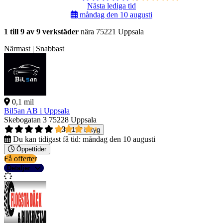
Nästa lediga tid
måndag den 10 augusti
1 till 9 av 9 verkstäder
nära 75221 Uppsala
Närmast | Snabbast
0,1 mil
Bil5an AB i Uppsala
Skebogatan 3
75228 Uppsala
4,3
117 betyg
Du kan tidigast få tid:
måndag den 10 augusti
Öppettider
Få offerter
Detaljer