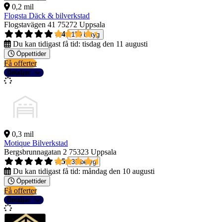
0,2 mil
Flogsta Däck & bilverkstad
Flogstavägen 41
75272 Uppsala
4,4
170 betyg
Du kan tidigast få tid:
tisdag den 11 augusti
Öppettider
Få offerter
Detaljer
0,3 mil
Motique Bilverkstad
Bergsbrunnagatan 2
75323 Uppsala
4,5
39 betyg
Du kan tidigast få tid:
måndag den 10 augusti
Öppettider
Få offerter
Detaljer