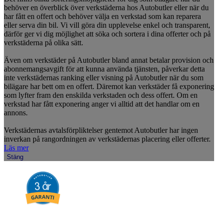
behöver en överblick över verkstäderna hos Autobutler eller när du
har fått en offert och behöver välja en verkstad som kan reparera
eller serva din bil. Vi vill göra din upplevelse enkel och transparent,
därför ger vi dig möjlighet att söka och sortera i dina offerter och på
verkstäderna på olika sätt.
Även om verkstäder på Autobutler bland annat betalar provision och
abonnemangsavgift för att kunna använda tjänsten, påverkar detta
inte verkstädernas ranking eller visning på Autobutler när du som
bilägare har bett om en offert. Däremot kan verkstäder få exponering
som lyfter fram den enskilda verkstaden och dess offert. Om en
verkstad har fått exponering anger vi alltid att det handlar om en
annons.
Verkstädernas avtalsförpliktelser gentemot Autobutler har ingen
inverkan på rangordningen av verkstädernas placering eller offerter.
Läs mer
Stäng