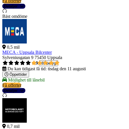
Få offerter
Detaljer
Bäst omdöme
0,5 mil
MECA - Uppsala Bilcenter
Sylveniusgatan 9
75450 Uppsala
4,9
83 betyg
Du kan tidigast få tid:
tisdag den 11 augusti
Öppettider
Möjlighet till lånebil
Få offerter
Detaljer
0,7 mil