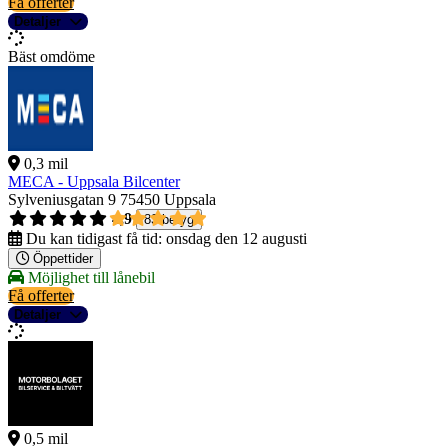
Få offerter
Detaljer
Bäst omdöme
0,3 mil
MECA - Uppsala Bilcenter
Sylveniusgatan 9
75450 Uppsala
4,9
83 betyg
Du kan tidigast få tid:
onsdag den 12 augusti
Öppettider
Möjlighet till lånebil
Få offerter
Detaljer
0,5 mil