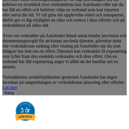
behöver en överblick över verkstäderna hos Autobutler eller när du
har fått en offert och behöver välja en verkstad som kan reparera
eller serva din bil. Vi vill göra din upplevelse enkel och transparent,
därför ger vi dig möjlighet att söka och sortera i dina offerter och på
verkstäderna på olika sätt.
Även om verkstäder på Autobutler bland annat betalar provision och
abonnemangsavgift för att kunna använda tjänsten, påverkar detta
inte verkstädernas ranking eller visning på Autobutler när du som
bilägare har bett om en offert. Däremot kan verkstäder få exponering
som lyfter fram den enskilda verkstaden och dess offert. Om en
verkstad har fått exponering anger vi alltid att det handlar om en
annons.
Verkstädernas avtalsförpliktelser gentemot Autobutler har ingen
inverkan på rangordningen av verkstädernas placering eller offerter.
Läs mer
Stäng