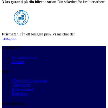
3 års garanti på din bilreparation
Din säkerhet för kvalitetsarbete
Prismatch
Fått ett billigare pris? Vi matchar det
Trustpilot
Autobutler
Om autobutler.se
Kontakt
Info
*Priser och besparingar
3 års garanti
Hitta verkstad
Bilmärken
Bilrådgivning