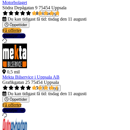
Motorbolaget
Södra Depågatan 9
75454 Uppsala
4,8
63 betyg
Du kan tidigast få tid:
tisdag den 11 augusti
Öppettider
Få offerter
Detaljer
0,5 mil
Mekta Bilservice i Uppsala AB
Grafikgatan 25
75454 Uppsala
4,5
321 betyg
Du kan tidigast få tid:
tisdag den 11 augusti
Öppettider
Få offerter
Detaljer