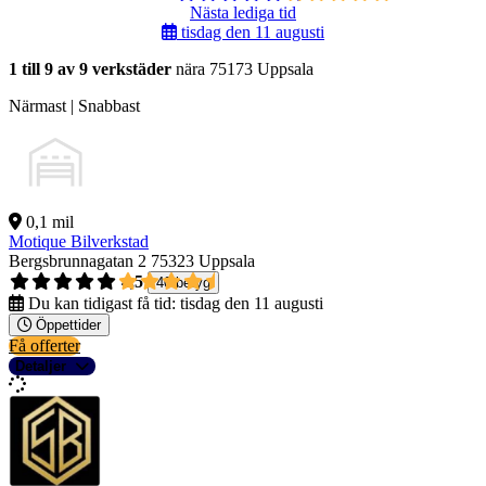
Nästa lediga tid
tisdag den 11 augusti
1 till 9 av 9 verkstäder
nära 75173 Uppsala
Närmast | Snabbast
0,1 mil
Motique Bilverkstad
Bergsbrunnagatan 2
75323 Uppsala
4,5
40 betyg
Du kan tidigast få tid:
tisdag den 11 augusti
Öppettider
Få offerter
Detaljer