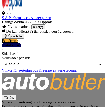
0,9 mil
S.A Performance - Autoexperten
Bälinge-Svista 45
75593 Uppsala
Nytt samarbete
0 betyg
Du kan tidigast få tid:
onsdag den 12 augusti
Öppettider
Få offerter
Detaljer
Sida 1 av 1
Verkstäder per sida
Villkor för sortering och filtrering av verkstäderna
Stäng
Villkor för sortering och filtrering av verkstäderna
Det finns olika sorteringsmöjligheter för dig som bilägare när du