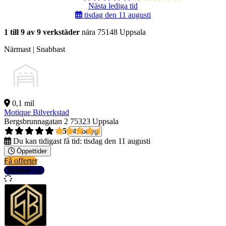
Nästa lediga tid
tisdag den 11 augusti
1 till 9 av 9 verkstäder
nära 75148 Uppsala
Närmast | Snabbast
0,1 mil
Motique Bilverkstad
Bergsbrunnagatan 2
75323 Uppsala
4,5
41 betyg
Du kan tidigast få tid:
tisdag den 11 augusti
Öppettider
Få offerter
Detaljer