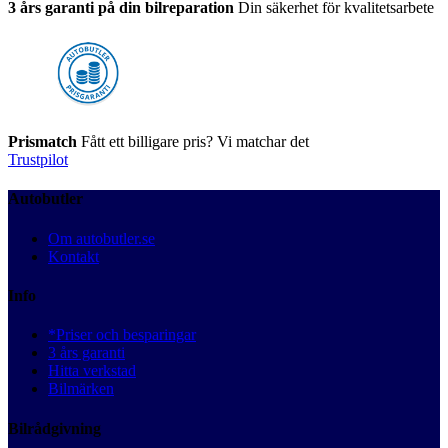
3 års garanti på din bilreparation
Din säkerhet för kvalitetsarbete
Prismatch
Fått ett billigare pris? Vi matchar det
Trustpilot
Autobutler
Om autobutler.se
Kontakt
Info
*Priser och besparingar
3 års garanti
Hitta verkstad
Bilmärken
Bilrådgivning