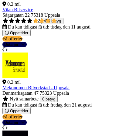
0,2 mil
Vilan Bilservice
Sågargatan 22
75318 Uppsala
4,2
458 betyg
Du kan tidigast få tid:
tisdag den 11 augusti
Öppettider
Få offerter
Detaljer
0,2 mil
Mekonomen Bilverkstad - Uppsala
Danmarksgatan 47
75323 Uppsala
Nytt samarbete
0 betyg
Du kan tidigast få tid:
fredag den 21 augusti
Öppettider
Få offerter
Detaljer