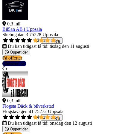
0,3 mil
Bil5an AB i Uppsala
Skebogatan 3
75228 Uppsala
4,3
117 betyg
Du kan tidigast få tid:
tisdag den 11 augusti
Öppettider
Få offerter
Detaljer
0,3 mil
Flogsta Däck & bilverkstad
Flogstavägen 41
75272 Uppsala
4,4
170 betyg
Du kan tidigast få tid:
onsdag den 12 augusti
Öppettider