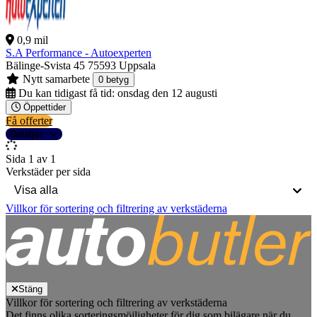
0,9 mil
S.A Performance - Autoexperten
Bälinge-Svista 45
75593 Uppsala
Nytt samarbete
0 betyg
Du kan tidigast få tid:
onsdag den 12 augusti
Öppettider
Få offerter
Detaljer
Sida 1 av 1
Verkstäder per sida
Villkor för sortering och filtrering av verkstäderna
Stäng
Villkor för sortering och filtrering av verkstäderna
Det finns olika sorteringsmöjligheter för dig som bilägare när du