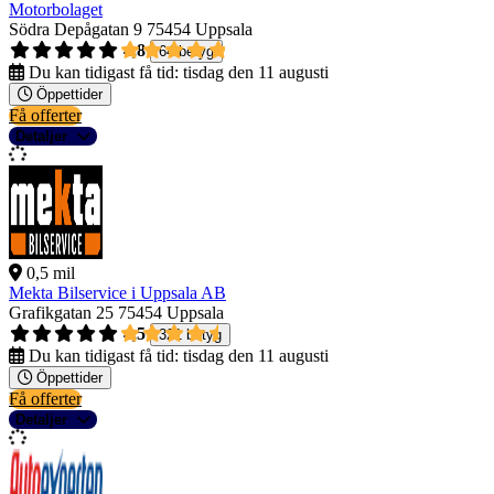
Motorbolaget
Södra Depågatan 9
75454 Uppsala
4,8
64 betyg
Du kan tidigast få tid:
tisdag den 11 augusti
Öppettider
Få offerter
Detaljer
0,5 mil
Mekta Bilservice i Uppsala AB
Grafikgatan 25
75454 Uppsala
4,5
321 betyg
Du kan tidigast få tid:
tisdag den 11 augusti
Öppettider
Få offerter
Detaljer