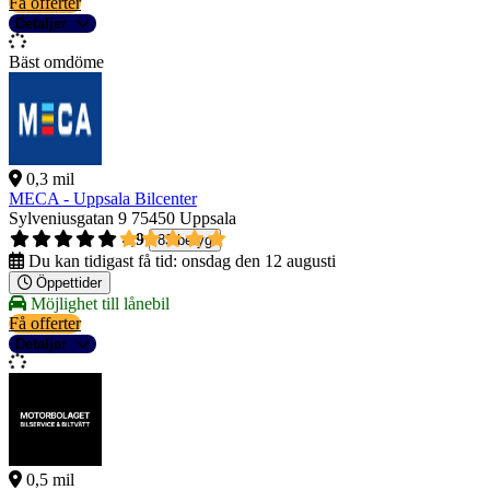
Få offerter
Detaljer
Bäst omdöme
0,3 mil
MECA - Uppsala Bilcenter
Sylveniusgatan 9
75450 Uppsala
4,9
83 betyg
Du kan tidigast få tid:
onsdag den 12 augusti
Öppettider
Möjlighet till lånebil
Få offerter
Detaljer
0,5 mil