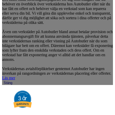
behöver en överblick över verkstäderna hos Autobutler eller när du
har fått en offert och behöver välja en verkstad som kan reparera
eller serva din bil. Vi vill göra din upplevelse enkel och transparent,
därför ger vi dig möjlighet att söka och sortera i dina offerter och på
verkstäderna på olika sätt.
Även om verkstäder på Autobutler bland annat betalar provision och
abonnemangsavgift för att kunna använda tjänsten, påverkar detta
inte verkstädernas ranking eller visning på Autobutler när du som
bilägare har bett om en offert. Däremot kan verkstäder få exponering
som lyfter fram den enskilda verkstaden och dess offert. Om en
verkstad har fått exponering anger vi alltid att det handlar om en
annons.
Verkstädernas avtalsförpliktelser gentemot Autobutler har ingen
inverkan på rangordningen av verkstädernas placering eller offerter.
Läs mer
Stäng