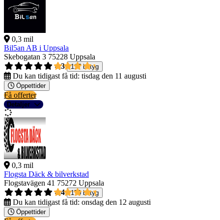
0,3 mil
Bil5an AB i Uppsala
Skebogatan 3
75228 Uppsala
4,3
117 betyg
Du kan tidigast få tid:
tisdag den 11 augusti
Öppettider
Få offerter
Detaljer
0,3 mil
Flogsta Däck & bilverkstad
Flogstavägen 41
75272 Uppsala
4,4
170 betyg
Du kan tidigast få tid:
onsdag den 12 augusti
Öppettider