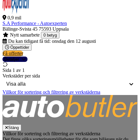
0,9 mil
S.A Performance - Autoexperten
Bälinge-Svista 45
75593 Uppsala
Nytt samarbete
0 betyg
Du kan tidigast få tid:
onsdag den 12 augusti
Öppettider
Få offerter
Detaljer
Sida 1 av 1
Verkstäder per sida
Villkor för sortering och filtrering av verkstäderna
Stäng
Villkor för sortering och filtrering av verkstäderna
Det finns olika sorteringsmöjligheter för dig som bilägare när du