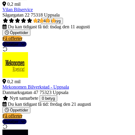
0,2 mil
Vilan Bilservice
Sågargatan 22
75318 Uppsala
4,2
460 betyg
Du kan tidigast få tid:
tisdag den 11 augusti
Öppettider
Få offerter
Detaljer
0,2 mil
Mekonomen Bilverkstad - Uppsala
Danmarksgatan 47
75323 Uppsala
Nytt samarbete
0 betyg
Du kan tidigast få tid:
fredag den 21 augusti
Öppettider
Få offerter
Detaljer