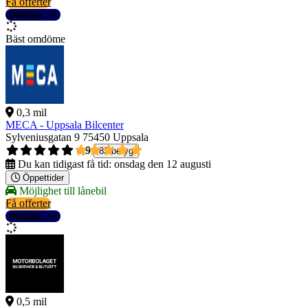
Få offerter
Detaljer
Bäst omdöme
0,3 mil
MECA - Uppsala Bilcenter
Sylveniusgatan 9
75450 Uppsala
4,9
83 betyg
Du kan tidigast få tid:
onsdag den 12 augusti
Öppettider
Möjlighet till lånebil
Få offerter
Detaljer
0,5 mil