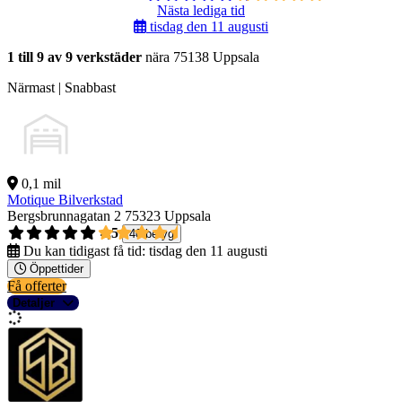
Nästa lediga tid
tisdag den 11 augusti
1 till 9 av 9 verkstäder
nära 75138 Uppsala
Närmast | Snabbast
0,1 mil
Motique Bilverkstad
Bergsbrunnagatan 2
75323 Uppsala
4,5
40 betyg
Du kan tidigast få tid:
tisdag den 11 augusti
Öppettider
Få offerter
Detaljer