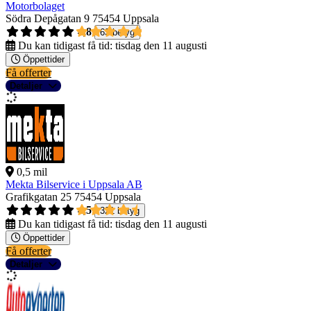
Motorbolaget
Södra Depågatan 9
75454 Uppsala
4,8
63 betyg
Du kan tidigast få tid:
tisdag den 11 augusti
Öppettider
Få offerter
Detaljer
0,5 mil
Mekta Bilservice i Uppsala AB
Grafikgatan 25
75454 Uppsala
4,5
321 betyg
Du kan tidigast få tid:
tisdag den 11 augusti
Öppettider
Få offerter
Detaljer