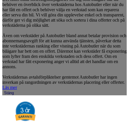
behöver en överblick över verkstäderna hos Autobutler eller när du
har fått en offert och behöver välja en verkstad som kan reparera
eller serva din bil. Vi vill göra din upplevelse enkel och transparent,
därför ger vi dig möjlighet att söka och sortera i dina offerter och på
verkstäderna på olika sätt.
Även om verkstäder på Autobutler bland annat betalar provision och
abonnemangsavgift för att kunna använda tjänsten, påverkar detta
inte verkstädernas ranking eller visning på Autobutler när du som
bilägare har bett om en offert. Däremot kan verkstäder få exponering
som lyfter fram den enskilda verkstaden och dess offert. Om en
verkstad har fått exponering anger vi alltid att det handlar om en
annons.
Verkstädernas avtalsförpliktelser gentemot Autobutler har ingen
inverkan på rangordningen av verkstädernas placering eller offerter.
Läs mer
Stäng