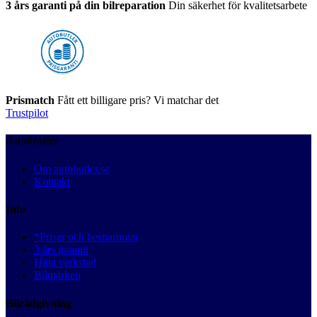
3 års garanti på din bilreparation
Din säkerhet för kvalitetsarbete
Prismatch
Fått ett billigare pris? Vi matchar det
Trustpilot
Autobutler
Om autobutler.se
Kontakt
Info
*Priser och besparingar
3 års garanti
Hitta verkstad
Bilmärken
Bilrådgivning