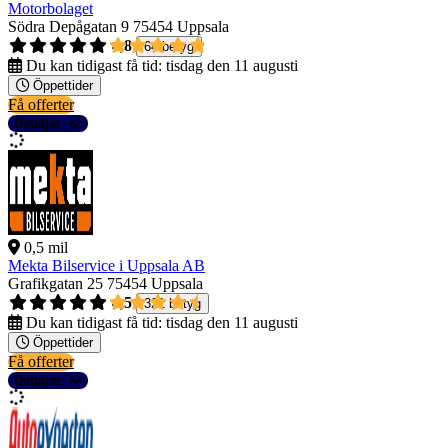
Motorbolaget
Södra Depågatan 9
75454 Uppsala
4,8
64 betyg
Du kan tidigast få tid:
tisdag den 11 augusti
Öppettider
Få offerter
Detaljer
0,5 mil
Mekta Bilservice i Uppsala AB
Grafikgatan 25
75454 Uppsala
4,5
321 betyg
Du kan tidigast få tid:
tisdag den 11 augusti
Öppettider
Få offerter
Detaljer