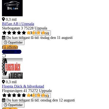
0,3 mil
Bil5an AB i Uppsala
Skebogatan 3
75228 Uppsala
4,3
117 betyg
Du kan tidigast få tid:
tisdag den 11 augusti
Öppettider
Få offerter
Detaljer
0,3 mil
Flogsta Däck & bilverkstad
Flogstavägen 41
75272 Uppsala
4,4
170 betyg
Du kan tidigast få tid:
onsdag den 12 augusti
Öppettider