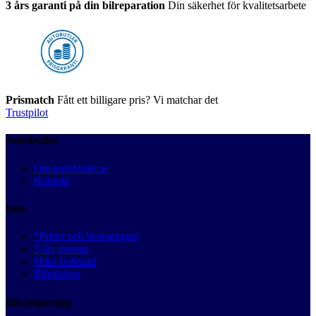
3 års garanti på din bilreparation
Din säkerhet för kvalitetsarbete
Prismatch
Fått ett billigare pris? Vi matchar det
Trustpilot
Autobutler
Om autobutler.se
Kontakt
Info
*Priser och besparingar
3 års garanti
Hitta verkstad
Bilmärken
Bilrådgivning