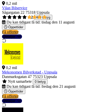
0,2 mil
Vilan Bilservice
Sågargatan 22
75318 Uppsala
4,2
460 betyg
Du kan tidigast få tid:
tisdag den 11 augusti
Öppettider
Få offerter
Detaljer
0,2 mil
Mekonomen Bilverkstad - Uppsala
Danmarksgatan 47
75323 Uppsala
Nytt samarbete
0 betyg
Du kan tidigast få tid:
fredag den 21 augusti
Öppettider
Få offerter
Detaljer