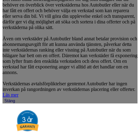
behöver en överblick över verkstäderna hos Autobutler eller när du
har fått en offert och behöver välja en verkstad som kan reparera
eller serva din bil. Vi vill göra din upplevelse enkel och transparent,
därför ger vi dig möjlighet att söka och sortera i dina offerter och på
verkstäderna på olika sätt.
Även om verkstäder på Autobutler bland annat betalar provision och
abonnemangsavgift för att kunna använda tjänsten, påverkar detta
inte verkstädernas ranking eller visning på Autobutler när du som
bilägare har bett om en offert. Däremot kan verkstäder få exponering
som lyfter fram den enskilda verkstaden och dess offert. Om en
verkstad har fått exponering anger vi alltid att det handlar om en
annons.
Verkstädernas avtalsförpliktelser gentemot Autobutler har ingen
inverkan på rangordningen av verkstädernas placering eller offerter.
Läs mer
Stäng