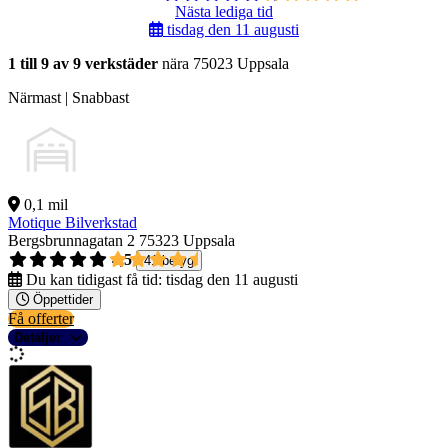
Nästa lediga tid
tisdag den 11 augusti
1 till 9 av 9 verkstäder
nära 75023 Uppsala
Närmast | Snabbast
0,1 mil
Motique Bilverkstad
Bergsbrunnagatan 2
75323 Uppsala
4,5
41 betyg
Du kan tidigast få tid:
tisdag den 11 augusti
Öppettider
Få offerter
Detaljer