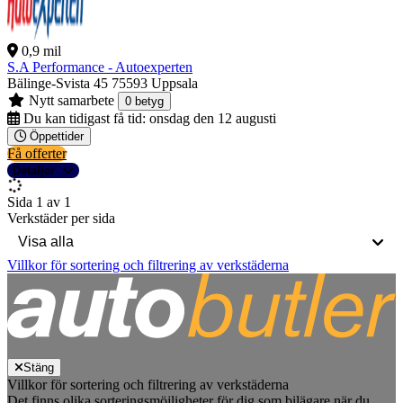
0,9 mil
S.A Performance - Autoexperten
Bälinge-Svista 45
75593 Uppsala
Nytt samarbete
0 betyg
Du kan tidigast få tid:
onsdag den 12 augusti
Öppettider
Få offerter
Detaljer
Sida 1 av 1
Verkstäder per sida
Villkor för sortering och filtrering av verkstäderna
Stäng
Villkor för sortering och filtrering av verkstäderna
Det finns olika sorteringsmöjligheter för dig som bilägare när du