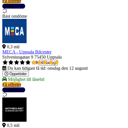
Få offerter
Detaljer
Bäst omdöme
0,3 mil
MECA - Uppsala Bilcenter
Sylveniusgatan 9
75450 Uppsala
4,9
83 betyg
Du kan tidigast få tid:
onsdag den 12 augusti
Öppettider
Möjlighet till lånebil
Få offerter
Detaljer
0,5 mil