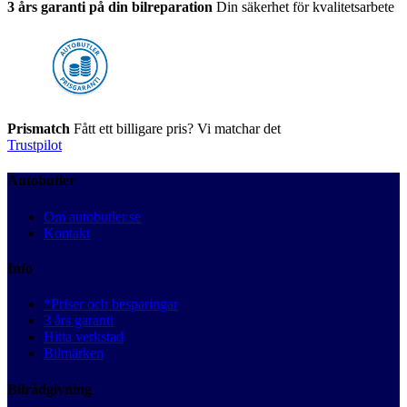
3 års garanti på din bilreparation
Din säkerhet för kvalitetsarbete
Prismatch
Fått ett billigare pris? Vi matchar det
Trustpilot
Autobutler
Om autobutler.se
Kontakt
Info
*Priser och besparingar
3 års garanti
Hitta verkstad
Bilmärken
Bilrådgivning