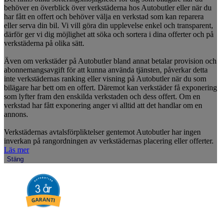
behöver en överblick över verkstäderna hos Autobutler eller när du
har fått en offert och behöver välja en verkstad som kan reparera
eller serva din bil. Vi vill göra din upplevelse enkel och transparent,
därför ger vi dig möjlighet att söka och sortera i dina offerter och på
verkstäderna på olika sätt.
Även om verkstäder på Autobutler bland annat betalar provision och
abonnemangsavgift för att kunna använda tjänsten, påverkar detta
inte verkstädernas ranking eller visning på Autobutler när du som
bilägare har bett om en offert. Däremot kan verkstäder få exponering
som lyfter fram den enskilda verkstaden och dess offert. Om en
verkstad har fått exponering anger vi alltid att det handlar om en
annons.
Verkstädernas avtalsförpliktelser gentemot Autobutler har ingen
inverkan på rangordningen av verkstädernas placering eller offerter.
Läs mer
Stäng