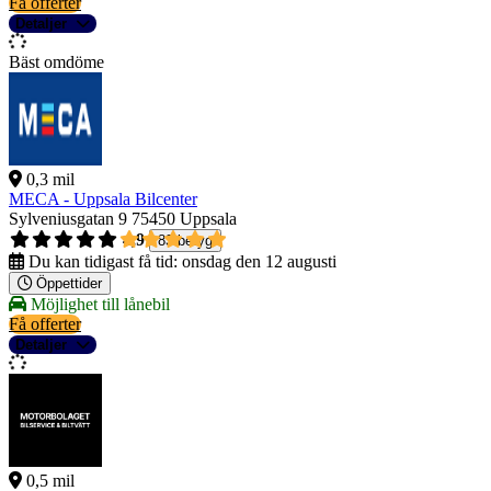
Få offerter
Detaljer
Bäst omdöme
0,3 mil
MECA - Uppsala Bilcenter
Sylveniusgatan 9
75450 Uppsala
4,9
83 betyg
Du kan tidigast få tid:
onsdag den 12 augusti
Öppettider
Möjlighet till lånebil
Få offerter
Detaljer
0,5 mil