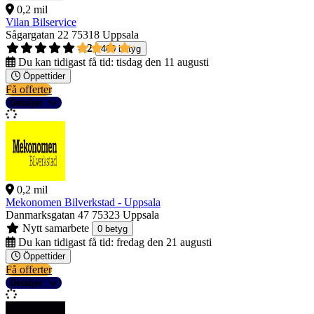
0,2 mil
Vilan Bilservice
Sågargatan 22
75318 Uppsala
4,2
460 betyg
Du kan tidigast få tid:
tisdag den 11 augusti
Öppettider
Få offerter
Detaljer
0,2 mil
Mekonomen Bilverkstad - Uppsala
Danmarksgatan 47
75323 Uppsala
Nytt samarbete
0 betyg
Du kan tidigast få tid:
fredag den 21 augusti
Öppettider
Få offerter
Detaljer