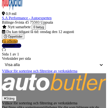
0,9 mil
S.A Performance - Autoexperten
Bälinge-Svista 45
75593 Uppsala
Nytt samarbete
0 betyg
Du kan tidigast få tid:
onsdag den 12 augusti
Öppettider
Få offerter
Detaljer
Sida 1 av 1
Verkstäder per sida
Villkor för sortering och filtrering av verkstäderna
Stäng
Villkor för sortering och filtrering av verkstäderna
Det finns olika sorteringsmöjligheter för dig som bilägare när du