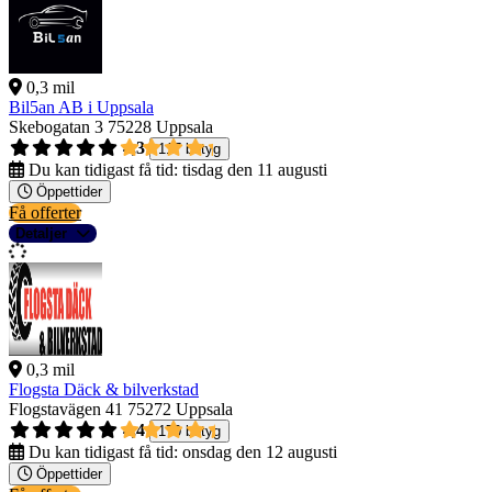
0,3 mil
Bil5an AB i Uppsala
Skebogatan 3
75228 Uppsala
4,3
117 betyg
Du kan tidigast få tid:
tisdag den 11 augusti
Öppettider
Få offerter
Detaljer
0,3 mil
Flogsta Däck & bilverkstad
Flogstavägen 41
75272 Uppsala
4,4
170 betyg
Du kan tidigast få tid:
onsdag den 12 augusti
Öppettider