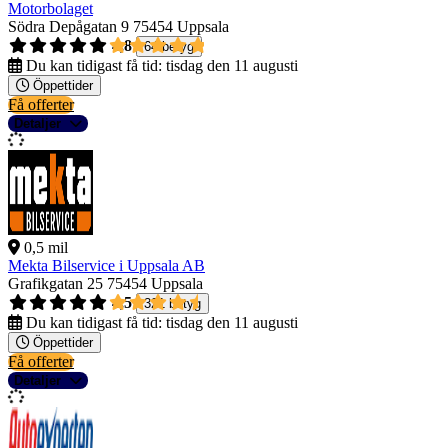
Motorbolaget
Södra Depågatan 9
75454 Uppsala
4,8
64 betyg
Du kan tidigast få tid:
tisdag den 11 augusti
Öppettider
Få offerter
Detaljer
0,5 mil
Mekta Bilservice i Uppsala AB
Grafikgatan 25
75454 Uppsala
4,5
321 betyg
Du kan tidigast få tid:
tisdag den 11 augusti
Öppettider
Få offerter
Detaljer