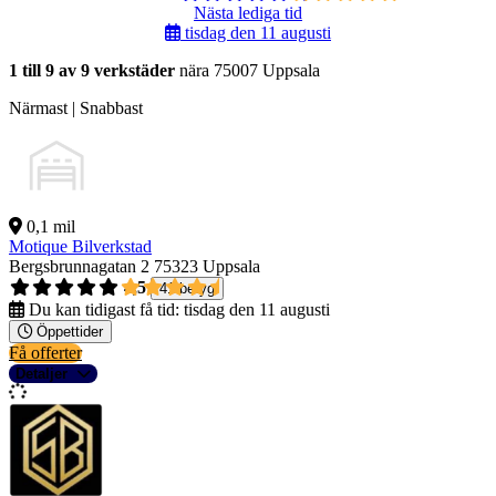
Nästa lediga tid
tisdag den 11 augusti
1 till 9 av 9 verkstäder
nära 75007 Uppsala
Närmast | Snabbast
0,1 mil
Motique Bilverkstad
Bergsbrunnagatan 2
75323 Uppsala
4,5
41 betyg
Du kan tidigast få tid:
tisdag den 11 augusti
Öppettider
Få offerter
Detaljer