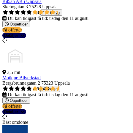
Bil5an AB i Uppsala
Skebogatan 3
75228 Uppsala
4,3
117 betyg
Du kan tidigast få tid:
tisdag den 11 augusti
Öppettider
Få offerter
Detaljer
3,5 mil
Motique Bilverkstad
Bergsbrunnagatan 2
75323 Uppsala
4,5
40 betyg
Du kan tidigast få tid:
tisdag den 11 augusti
Öppettider
Få offerter
Detaljer
Bäst omdöme