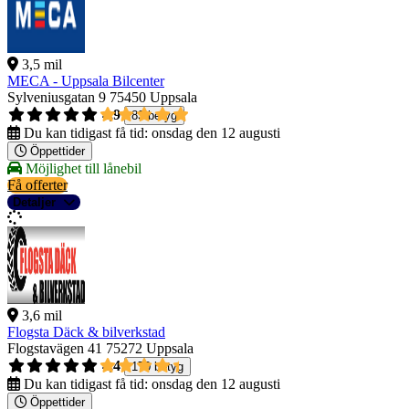
3,5 mil
MECA - Uppsala Bilcenter
Sylveniusgatan 9
75450 Uppsala
4,9
83 betyg
Du kan tidigast få tid:
onsdag den 12 augusti
Öppettider
Möjlighet till lånebil
Få offerter
Detaljer
3,6 mil
Flogsta Däck & bilverkstad
Flogstavägen 41
75272 Uppsala
4,4
170 betyg
Du kan tidigast få tid:
onsdag den 12 augusti
Öppettider