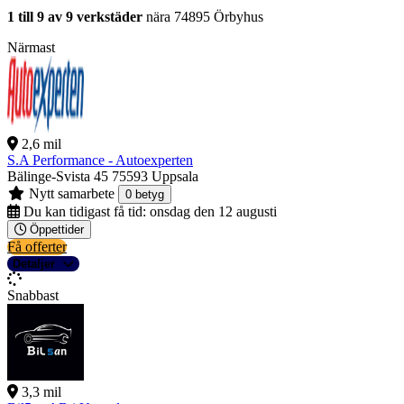
1 till 9 av 9 verkstäder
nära 74895 Örbyhus
Närmast
2,6 mil
S.A Performance - Autoexperten
Bälinge-Svista 45
75593 Uppsala
Nytt samarbete
0 betyg
Du kan tidigast få tid:
onsdag den 12 augusti
Öppettider
Få offerter
Detaljer
Snabbast
3,3 mil