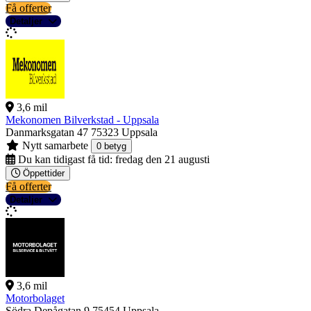
Få offerter
Detaljer
3,6 mil
Mekonomen Bilverkstad - Uppsala
Danmarksgatan 47
75323 Uppsala
Nytt samarbete
0 betyg
Du kan tidigast få tid:
fredag den 21 augusti
Öppettider
Få offerter
Detaljer
3,6 mil
Motorbolaget
Södra Depågatan 9
75454 Uppsala