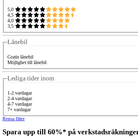
5,0
4,5
4,0
3,5
Lånebil
Gratis lånebil
Möjlighet till lånebil
Lediga tider inom
1-2 vardagar
2-4 vardagar
4-7 vardagar
7+ vardagar
Rensa filter
Spara upp till 60%* på verkstadsräkning