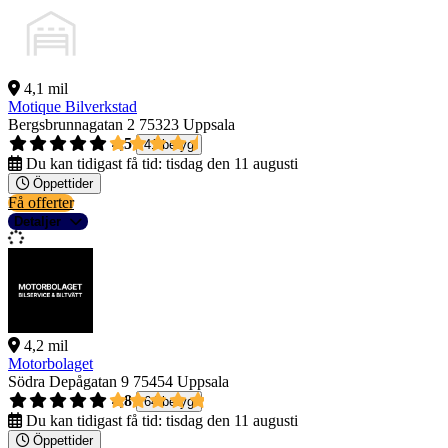
4,1 mil
Motique Bilverkstad
Bergsbrunnagatan 2
75323 Uppsala
4,5
41 betyg
Du kan tidigast få tid:
tisdag den 11 augusti
Öppettider
Få offerter
Detaljer
4,2 mil
Motorbolaget
Södra Depågatan 9
75454 Uppsala
4,8
64 betyg
Du kan tidigast få tid:
tisdag den 11 augusti
Öppettider