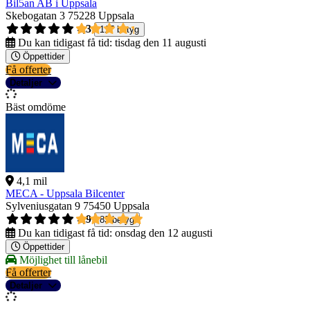
Bil5an AB i Uppsala
Skebogatan 3
75228 Uppsala
4,3
117 betyg
Du kan tidigast få tid:
tisdag den 11 augusti
Öppettider
Få offerter
Detaljer
Bäst omdöme
4,1 mil
MECA - Uppsala Bilcenter
Sylveniusgatan 9
75450 Uppsala
4,9
83 betyg
Du kan tidigast få tid:
onsdag den 12 augusti
Öppettider
Möjlighet till lånebil
Få offerter
Detaljer