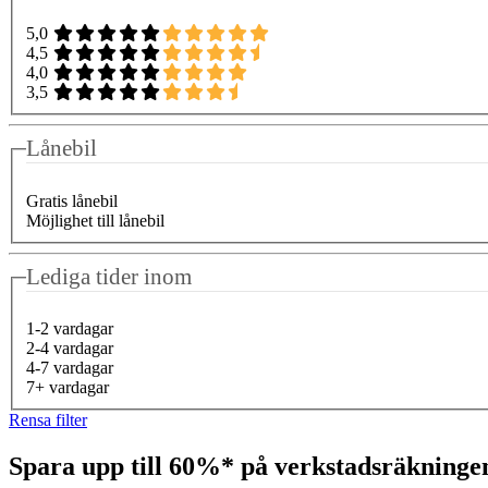
5,0
4,5
4,0
3,5
Lånebil
Gratis lånebil
Möjlighet till lånebil
Lediga tider inom
1-2 vardagar
2-4 vardagar
4-7 vardagar
7+ vardagar
Rensa filter
Spara upp till 60%* på verkstadsräkning