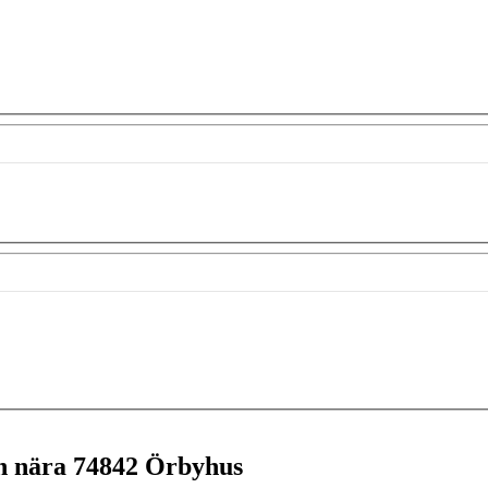
en nära
74842 Örbyhus