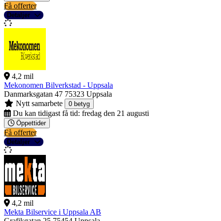
Få offerter
Detaljer
4,2 mil
Mekonomen Bilverkstad - Uppsala
Danmarksgatan 47
75323 Uppsala
Nytt samarbete
0 betyg
Du kan tidigast få tid:
fredag den 21 augusti
Öppettider
Få offerter
Detaljer
4,2 mil
Mekta Bilservice i Uppsala AB
Grafikgatan 25
75454 Uppsala