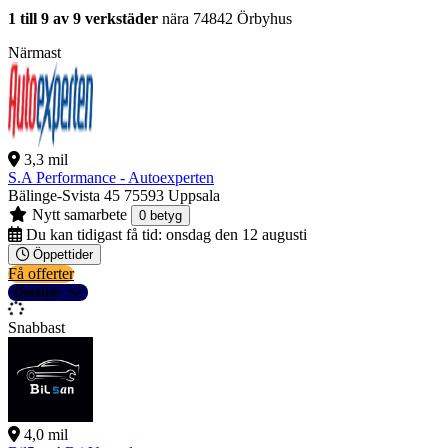
1 till 9 av 9 verkstäder
nära 74842 Örbyhus
Närmast
3,3 mil
S.A Performance - Autoexperten
Bälinge-Svista 45
75593 Uppsala
Nytt samarbete
0 betyg
Du kan tidigast få tid:
onsdag den 12 augusti
Öppettider
Få offerter
Detaljer
Snabbast
4,0 mil