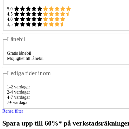
5,0
4,5
4,0
3,5
Lånebil
Gratis lånebil
Möjlighet till lånebil
Lediga tider inom
1-2 vardagar
2-4 vardagar
4-7 vardagar
7+ vardagar
Rensa filter
Spara upp till 60%* på verkstadsräkning