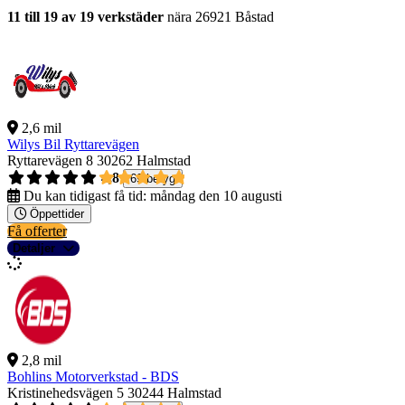
11 till 19 av 19 verkstäder
nära 26921 Båstad
2,6 mil
Wilys Bil Ryttarevägen
Ryttarevägen 8
30262 Halmstad
4,8
69 betyg
Du kan tidigast få tid:
måndag den 10 augusti
Öppettider
Få offerter
Detaljer
2,8 mil
Bohlins Motorverkstad - BDS
Kristinehedsvägen 5
30244 Halmstad