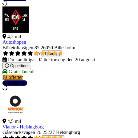
4,2 mil
Autoshopen
Böketoftavägen 85
26050 Billesholm
4,7
18 betyg
Du kan tidigast få tid:
torsdag den 20 augusti
Öppettider
Gratis lånebil
Få offerter
Detaljer
4,5 mil
Vianor - Helsingborg
Gåsebäcksvägen 26
25227 Helsingborg