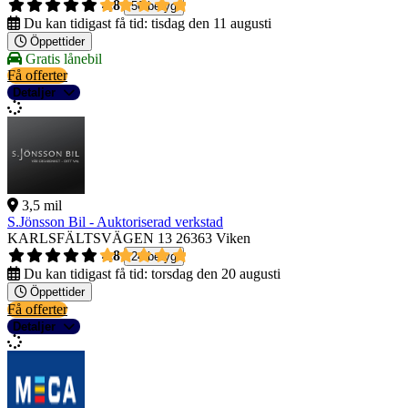
4,8
56 betyg
Du kan tidigast få tid:
tisdag den 11 augusti
Öppettider
Gratis lånebil
Få offerter
Detaljer
3,5 mil
S.Jönsson Bil - Auktoriserad verkstad
KARLSFÄLTSVÄGEN 13
26363 Viken
4,8
24 betyg
Du kan tidigast få tid:
torsdag den 20 augusti
Öppettider
Få offerter
Detaljer