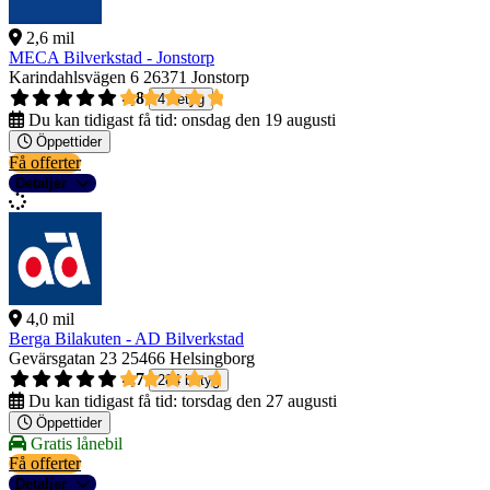
2,6 mil
MECA Bilverkstad - Jonstorp
Karindahlsvägen 6
26371 Jonstorp
4,8
4 betyg
Du kan tidigast få tid:
onsdag den 19 augusti
Öppettider
Få offerter
Detaljer
4,0 mil
Berga Bilakuten - AD Bilverkstad
Gevärsgatan 23
25466 Helsingborg
4,7
284 betyg
Du kan tidigast få tid:
torsdag den 27 augusti
Öppettider
Gratis lånebil
Få offerter
Detaljer