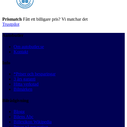
Prismatch
Fått ett billigare pris? Vi matchar det
Trustpilot
Autobutler
Om autobutler.se
Kontakt
Info
*Priser och besparingar
3 års garanti
Hitta verkstad
Bilmärken
Bilrådgivning
Blogg
Bilens Abc
Billexikon Wikipedia
Priser på reparation