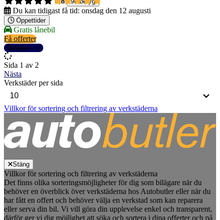
4,8
90 betyg
Du kan tidigast få tid:
onsdag den 12 augusti
Öppettider
Gratis lånebil
Få offerter
Detaljer
Sida 1 av 2
Nästa
Verkstäder per sida
Villkor för sortering och filtrering av verkstäderna
Stäng
Villkor för sortering och filtrering av verkstäderna
Det finns olika sorteringsmöjligheter för dig som bilägare när du
behöver en överblick över verkstäderna hos Autobutler eller när du
har fått en offert och behöver välja en verkstad som kan reparera
eller serva din bil. Vi vill göra din upplevelse enkel och transparent,
därför ger vi dig möjlighet att söka och sortera i dina offerter och på