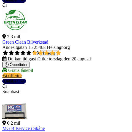
Detaljer
2,3 mil
Green Clean Bilverkstad
Andesitgatan 15
25468 Helsingborg
5,0
1 betyg
Du kan tidigast få tid:
torsdag den 20 augusti
Öppettider
Gratis lånebil
Få offerter
Detaljer
Snabbast
0,2 mil
MG Bilservice i Skåne