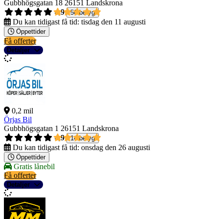
Gubbhögsgatan 18
26151 Landskrona
4,9
56 betyg
Du kan tidigast få tid:
tisdag den 11 augusti
Öppettider
Få offerter
Detaljer
0,2 mil
Örjas Bil
Gubbhögsgatan 1
26151 Landskrona
4,9
14 betyg
Du kan tidigast få tid:
onsdag den 26 augusti
Öppettider
Gratis lånebil
Få offerter
Detaljer