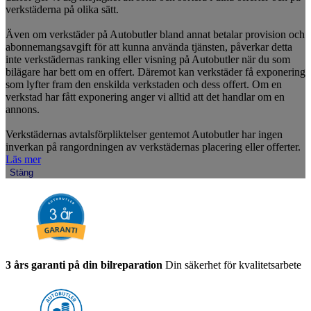
verkstäderna på olika sätt.
Även om verkstäder på Autobutler bland annat betalar provision och
abonnemangsavgift för att kunna använda tjänsten, påverkar detta
inte verkstädernas ranking eller visning på Autobutler när du som
bilägare har bett om en offert. Däremot kan verkstäder få exponering
som lyfter fram den enskilda verkstaden och dess offert. Om en
verkstad har fått exponering anger vi alltid att det handlar om en
annons.
Verkstädernas avtalsförpliktelser gentemot Autobutler har ingen
inverkan på rangordningen av verkstädernas placering eller offerter.
Läs mer
Stäng
3 års garanti på din bilreparation
Din säkerhet för kvalitetsarbete