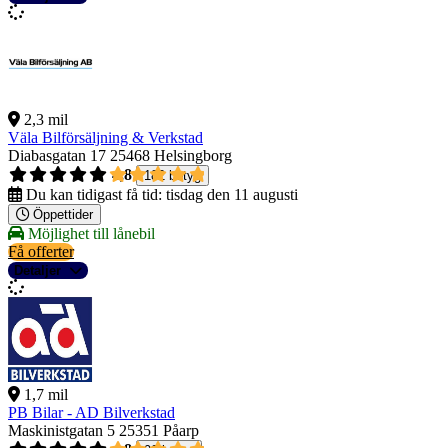
2,3 mil
Väla Bilförsäljning & Verkstad
Diabasgatan 17
25468 Helsingborg
4,8
182 betyg
Du kan tidigast få tid:
tisdag den 11 augusti
Öppettider
Möjlighet till lånebil
Få offerter
Detaljer
1,7 mil
PB Bilar - AD Bilverkstad
Maskinistgatan 5
25351 Påarp