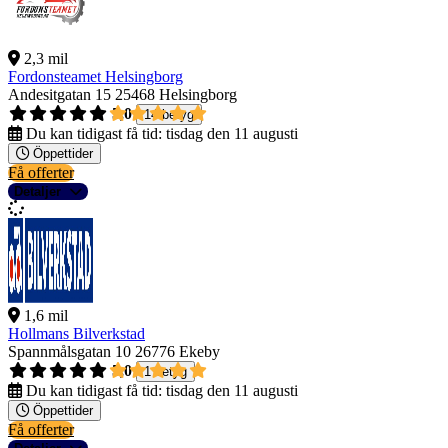
2,3 mil
Fordonsteamet Helsingborg
Andesitgatan 15
25468 Helsingborg
5,0
14 betyg
Du kan tidigast få tid:
tisdag den 11 augusti
Öppettider
Få offerter
Detaljer
1,6 mil
Hollmans Bilverkstad
Spannmålsgatan 10
26776 Ekeby
5,0
1 betyg
Du kan tidigast få tid:
tisdag den 11 augusti
Öppettider
Få offerter