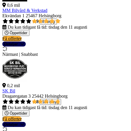
0,6 mil
MM Bilvård & Verkstad
Ekvändan 1
25467 Helsingborg
4,9
8 betyg
Du kan tidigast få tid:
tisdag den 11 augusti
Öppettider
Få offerter
Detaljer
Närmast | Snabbast
0,2 mil
SK Bil
Dragaregatan 3
25442 Helsingborg
4,8
184 betyg
Du kan tidigast få tid:
tisdag den 11 augusti
Öppettider
Få offerter
Detaljer