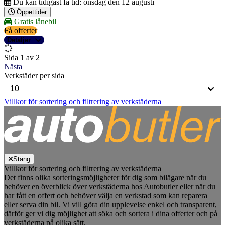
Du kan tidigast få tid:
onsdag den 12 augusti
Öppettider
Gratis lånebil
Få offerter
Detaljer
Sida 1 av 2
Nästa
Verkstäder per sida
Villkor för sortering och filtrering av verkstäderna
Stäng
Villkor för sortering och filtrering av verkstäderna
Det finns olika sorteringsmöjligheter för dig som bilägare när du
behöver en överblick över verkstäderna hos Autobutler eller när du
har fått en offert och behöver välja en verkstad som kan reparera
eller serva din bil. Vi vill göra din upplevelse enkel och transparent,
därför ger vi dig möjlighet att söka och sortera i dina offerter och på
verkstäderna på olika sätt.