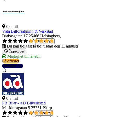
0,6 mil
Väla Bilförsäljning & Verkstad
Diabasgatan 17
25468 Helsingborg
4,8
182 betyg
Du kan tidigast få tid:
tisdag den 11 augusti
Öppettider
Möjlighet till lånebil
Få offerter
Detaljer
0,8 mil
PB Bilar - AD Bilverkstad
Maskinistgatan 5
25351 Påarp
4,8
90 betyg