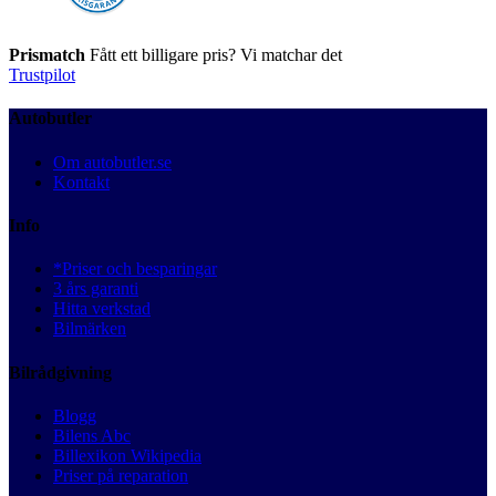
Prismatch
Fått ett billigare pris? Vi matchar det
Trustpilot
Autobutler
Om autobutler.se
Kontakt
Info
*Priser och besparingar
3 års garanti
Hitta verkstad
Bilmärken
Bilrådgivning
Blogg
Bilens Abc
Billexikon Wikipedia
Priser på reparation