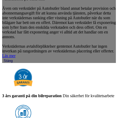
Även om verkstäder på Autobutler bland annat betalar provision och
abonnemangsavgift för att kunna använda tjänsten, påverkar detta
inte verkstädernas ranking eller visning på Autobutler när du som
bilägare har bett om en offert. Däremot kan verkstäder få exponering
som lyfter fram den enskilda verkstaden och dess offert. Om en
verkstad har fått exponering anger vi alltid att det handlar om en
annons.
Verkstädernas avtalsförpliktelser gentemot Autobutler har ingen
inverkan på rangordningen av verkstädernas placering eller offerter.
Läs mer
Stäng
3 års garanti på din bilreparation
Din säkerhet för kvalitetsarbete