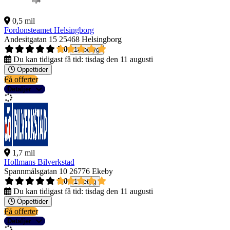
0,5 mil
Fordonsteamet Helsingborg
Andesitgatan 15
25468 Helsingborg
5,0
14 betyg
Du kan tidigast få tid:
tisdag den 11 augusti
Öppettider
Få offerter
Detaljer
1,7 mil
Hollmans Bilverkstad
Spannmålsgatan 10
26776 Ekeby
5,0
1 betyg
Du kan tidigast få tid:
tisdag den 11 augusti
Öppettider
Få offerter
Detaljer