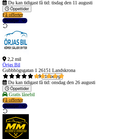
Du kan tidigast få tid:
tisdag den 11 augusti
Öppettider
Få offerter
Detaljer
2,2 mil
Örjas Bil
Gubbhögsgatan 1
26151 Landskrona
4,9
14 betyg
Du kan tidigast få tid:
onsdag den 26 augusti
Öppettider
Gratis lånebil
Få offerter
Detaljer