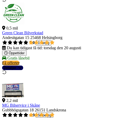
0,5 mil
Green Clean Bilverkstad
Andesitgatan 15
25468 Helsingborg
5,0
1 betyg
Du kan tidigast få tid:
torsdag den 20 augusti
Öppettider
Gratis lånebil
Få offerter
Detaljer
2,2 mil
MG Bilservice i Skåne
Gubbhögsgatan 18
26151 Landskrona
4,9
56 betyg