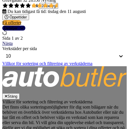
Gruvgatan 32
26550 Nyvång
4,6
28 betyg
Du kan tidigast få tid:
tisdag den 11 augusti
Öppettider
Få offerter
Detaljer
Sida 1 av 2
Nästa
Verkstäder per sida
Villkor för sortering och filtrering av verkstäderna
Stäng
Villkor för sortering och filtrering av verkstäderna
Det finns olika sorteringsmöjligheter för dig som bilägare när du
behöver en överblick över verkstäderna hos Autobutler eller när du
har fått en offert och behöver välja en verkstad som kan reparera
eller serva din bil. Vi vill göra din upplevelse enkel och transparent,
därför ger vi dig möjlighet att söka och sortera i dina offerter och på