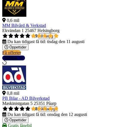
0,6 mil
MM Bilvård & Verkstad
Ekvändan 1
25467 Helsingborg
4,9
8 betyg
Du kan tidigast få tid:
tisdag den 11 augusti
Öppettider
Få offerter
Detaljer
0,8 mil
PB Bilar - AD Bilverkstad
Maskinistgatan 5
25351 Påarp
4,8
90 betyg
Du kan tidigast få tid:
onsdag den 12 augusti
Öppettider
Gratis lånebil