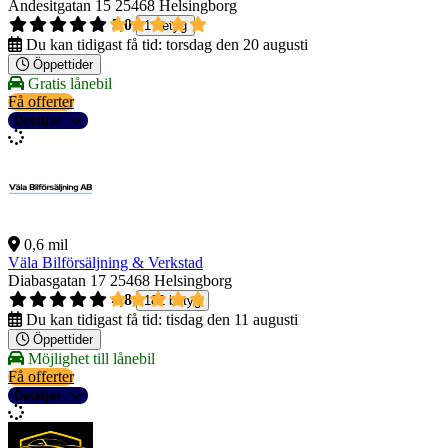
Andesitgatan 15
25468 Helsingborg
5,0
1 betyg
Du kan tidigast få tid:
torsdag den 20 augusti
Öppettider
Gratis lånebil
Få offerter
Detaljer
0,6 mil
Väla Bilförsäljning & Verkstad
Diabasgatan 17
25468 Helsingborg
4,8
182 betyg
Du kan tidigast få tid:
tisdag den 11 augusti
Öppettider
Möjlighet till lånebil
Få offerter
Detaljer