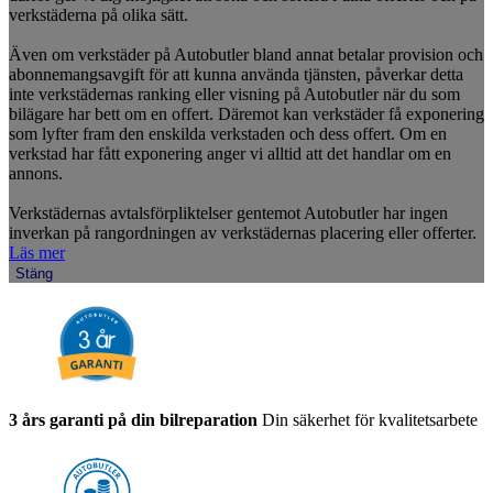
verkstäderna på olika sätt.
Även om verkstäder på Autobutler bland annat betalar provision och
abonnemangsavgift för att kunna använda tjänsten, påverkar detta
inte verkstädernas ranking eller visning på Autobutler när du som
bilägare har bett om en offert. Däremot kan verkstäder få exponering
som lyfter fram den enskilda verkstaden och dess offert. Om en
verkstad har fått exponering anger vi alltid att det handlar om en
annons.
Verkstädernas avtalsförpliktelser gentemot Autobutler har ingen
inverkan på rangordningen av verkstädernas placering eller offerter.
Läs mer
Stäng
3 års garanti på din bilreparation
Din säkerhet för kvalitetsarbete