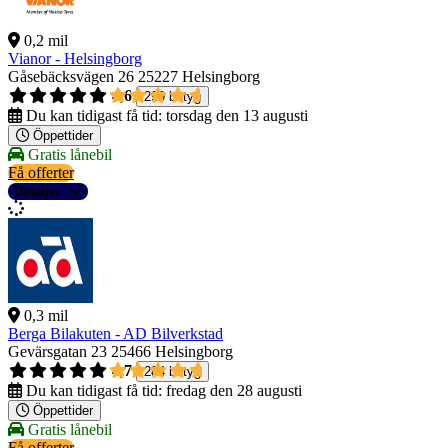
0,2 mil
Vianor - Helsingborg
Gåsebäcksvägen 26
25227 Helsingborg
4,6
299 betyg
Du kan tidigast få tid:
torsdag den 13 augusti
Öppettider
Gratis lånebil
Få offerter
Detaljer
0,3 mil
Berga Bilakuten - AD Bilverkstad
Gevärsgatan 23
25466 Helsingborg
4,7
284 betyg
Du kan tidigast få tid:
fredag den 28 augusti
Öppettider
Gratis lånebil
Få offerter