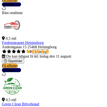
Detaljer
Bäst omdöme
0,5 mil
Fordonsteamet Helsingborg
Andesitgatan 15
25468 Helsingborg
5,0
14 betyg
Du kan tidigast få tid:
tisdag den 11 augusti
Öppettider
Få offerter
Detaljer
0,5 mil
Green Clean Bilverkstad