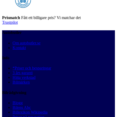
Prismatch
Fått ett billigare pris? Vi matchar det
Trustpilot
Autobutler
Om autobutler.se
Kontakt
Info
*Priser och besparingar
3 års garanti
Hitta verkstad
Bilmärken
Bilrådgivning
Blogg
Bilens Abc
Billexikon Wikipedia
Priser på reparation