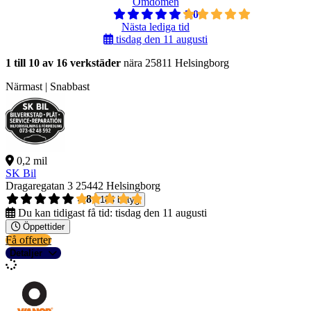
Omdömen
5,0
Nästa lediga tid
tisdag den 11 augusti
1 till 10 av 16 verkstäder
nära 25811 Helsingborg
Närmast | Snabbast
0,2 mil
SK Bil
Dragaregatan 3
25442 Helsingborg
4,8
184 betyg
Du kan tidigast få tid:
tisdag den 11 augusti
Öppettider
Få offerter
Detaljer