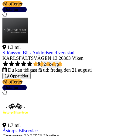
Få offerter
Detaljer
1,3 mil
S.Jönsson Bil - Auktoriserad verkstad
KARLSFÄLTSVÄGEN 13
26363 Viken
4,8
24 betyg
Du kan tidigast få tid:
fredag den 21 augusti
Öppettider
Få offerter
Detaljer
1,7 mil
Åstorps Bilservice