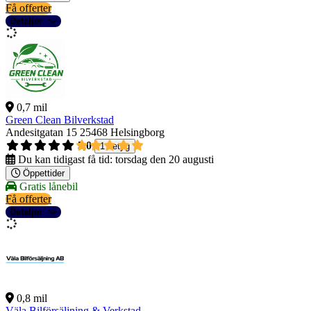
Få offerter
Detaljer
0,7 mil
Green Clean Bilverkstad
Andesitgatan 15
25468 Helsingborg
5,0
1 betyg
Du kan tidigast få tid:
torsdag den 20 augusti
Öppettider
Gratis lånebil
Få offerter
Detaljer
0,8 mil
Väla Bilförsäljning & Verkstad