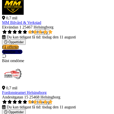
0,7 mil
MM Bilvård & Verkstad
Ekvändan 1
25467 Helsingborg
4,9
8 betyg
Du kan tidigast få tid:
tisdag den 11 augusti
Öppettider
Få offerter
Detaljer
Bäst omdöme
0,7 mil
Fordonsteamet Helsingborg
Andesitgatan 15
25468 Helsingborg
5,0
14 betyg
Du kan tidigast få tid:
tisdag den 11 augusti
Öppettider