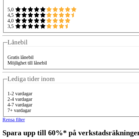
5,0
4,5
4,0
3,5
Lånebil
Gratis lånebil
Möjlighet till lånebil
Lediga tider inom
1-2 vardagar
2-4 vardagar
4-7 vardagar
7+ vardagar
Rensa filter
Spara upp till 60%* på verkstadsräkning