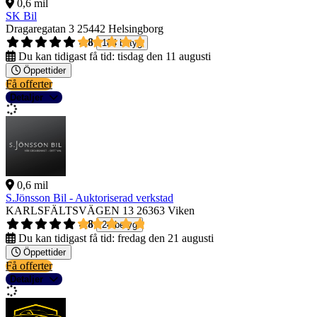
0,6 mil
SK Bil
Dragaregatan 3
25442 Helsingborg
4,8
184 betyg
Du kan tidigast få tid:
tisdag den 11 augusti
Öppettider
Få offerter
Detaljer
0,6 mil
S.Jönsson Bil - Auktoriserad verkstad
KARLSFÄLTSVÄGEN 13
26363 Viken
4,8
24 betyg
Du kan tidigast få tid:
fredag den 21 augusti
Öppettider
Få offerter
Detaljer