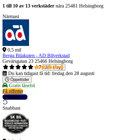
1 till 10 av 13 verkstäder
nära 25481 Helsingborg
Närmast
0,5 mil
Berga Bilakuten - AD Bilverkstad
Gevärsgatan 23
25466 Helsingborg
4,7
284 betyg
Du kan tidigast få tid:
fredag den 28 augusti
Öppettider
Gratis lånebil
Få offerter
Detaljer
Snabbast