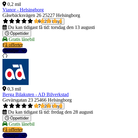
0,2 mil
Vianor - Helsingborg
Gåsebäcksvägen 26
25227 Helsingborg
4,6
299 betyg
Du kan tidigast få tid:
torsdag den 13 augusti
Öppettider
Gratis lånebil
Få offerter
Detaljer
0,3 mil
Berga Bilakuten - AD Bilverkstad
Gevärsgatan 23
25466 Helsingborg
4,7
284 betyg
Du kan tidigast få tid:
fredag den 28 augusti
Öppettider
Gratis lånebil
Få offerter
Detaljer