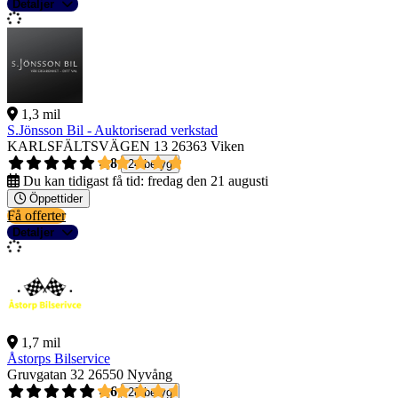
Detaljer
1,3 mil
S.Jönsson Bil - Auktoriserad verkstad
KARLSFÄLTSVÄGEN 13
26363 Viken
4,8
24 betyg
Du kan tidigast få tid:
fredag den 21 augusti
Öppettider
Få offerter
Detaljer
1,7 mil
Åstorps Bilservice
Gruvgatan 32
26550 Nyvång
4,6
28 betyg