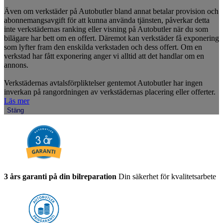
Även om verkstäder på Autobutler bland annat betalar provision och
abonnemangsavgift för att kunna använda tjänsten, påverkar detta
inte verkstädernas ranking eller visning på Autobutler när du som
bilägare har bett om en offert. Däremot kan verkstäder få exponering
som lyfter fram den enskilda verkstaden och dess offert. Om en
verkstad har fått exponering anger vi alltid att det handlar om en
annons.
Verkstädernas avtalsförpliktelser gentemot Autobutler har ingen
inverkan på rangordningen av verkstädernas placering eller offerter.
Läs mer
Stäng
3 års garanti på din bilreparation
Din säkerhet för kvalitetsarbete