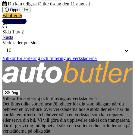
Du kan tidigast få tid:
tisdag den 11 augusti
Öppettider
Få offerter
Detaljer
Sida 1 av 2
Nästa
Verkstäder per sida
Villkor för sortering och filtrering av verkstäderna
Stäng
Villkor för sortering och filtrering av verkstäderna
Det finns olika sorteringsmöjligheter för dig som bilägare när du
behöver en överblick över verkstäderna hos Autobutler eller när du
har fått en offert och behöver välja en verkstad som kan reparera
eller serva din bil. Vi vill göra din upplevelse enkel och transparent,
därför ger vi dig möjlighet att söka och sortera i dina offerter och på
verkstäderna på olika sätt.