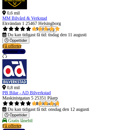
0,6 mil
MM Bilvård & Verkstad
Ekvändan 1
25467 Helsingborg
4,9
8 betyg
Du kan tidigast få tid:
tisdag den 11 augusti
Öppettider
Få offerter
Detaljer
0,8 mil
PB Bilar - AD Bilverkstad
Maskinistgatan 5
25351 Påarp
4,8
90 betyg
Du kan tidigast få tid:
onsdag den 12 augusti
Öppettider
Gratis lånebil
Få offerter