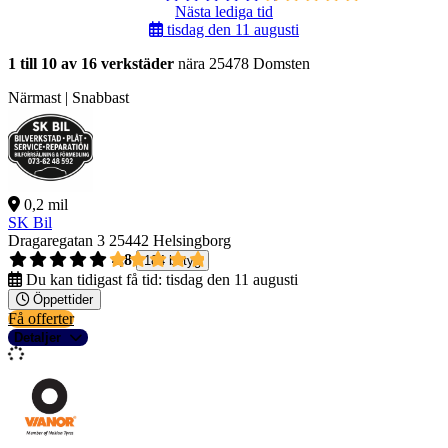
Nästa lediga tid
tisdag den 11 augusti
1 till 10 av 16 verkstäder
nära 25478 Domsten
Närmast | Snabbast
0,2 mil
SK Bil
Dragaregatan 3
25442 Helsingborg
4,8
184 betyg
Du kan tidigast få tid:
tisdag den 11 augusti
Öppettider
Få offerter
Detaljer