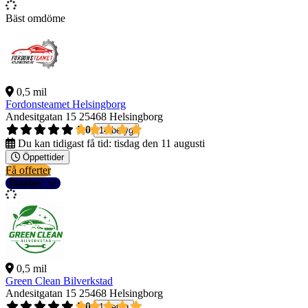
Bäst omdöme
0,5 mil
Fordonsteamet Helsingborg
Andesitgatan 15
25468 Helsingborg
5,0
14 betyg
Du kan tidigast få tid:
tisdag den 11 augusti
Öppettider
Få offerter
Detaljer
0,5 mil
Green Clean Bilverkstad
Andesitgatan 15
25468 Helsingborg
5,0
1 betyg