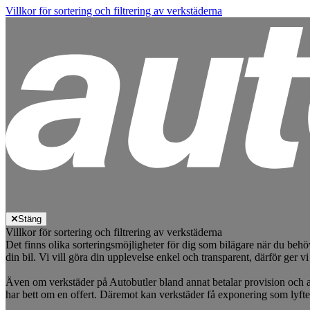
Villkor för sortering och filtrering av verkstäderna
Stäng
Villkor för sortering och filtrering av verkstäderna
Det finns olika sorteringsmöjligheter för dig som bilägare när du behö
din bil. Vi vill göra din upplevelse enkel och transparent, därför ger vi
Även om verkstäder på Autobutler bland annat betalar provision och a
har bett om en offert. Däremot kan verkstäder få exponering som lyfte