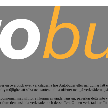
ver en överblick över verkstäderna hos Autobutler eller när du har fått 
 dig möjlighet att söka och sortera i dina offerter och på verkstäderna på 
bonnemangsavgift för att kunna använda tjänsten, påverkar detta inte ve
r fram den enskilda verkstaden och dess offert. Om en verkstad har fått 