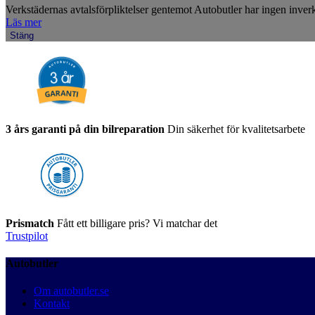
Verkstädernas avtalsförpliktelser gentemot Autobutler har ingen inverk
Läs mer
Stäng
3 års garanti på din bilreparation
Din säkerhet för kvalitetsarbete
Prismatch
Fått ett billigare pris? Vi matchar det
Trustpilot
Autobutler
Om autobutler.se
Kontakt