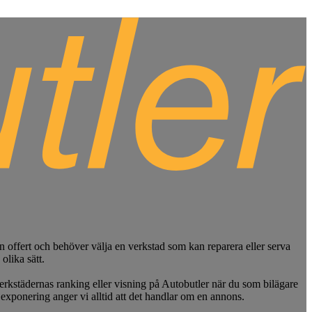
en offert och behöver välja en verkstad som kan reparera eller serva
olika sätt.
rkstädernas ranking eller visning på Autobutler när du som bilägare
exponering anger vi alltid att det handlar om en annons.