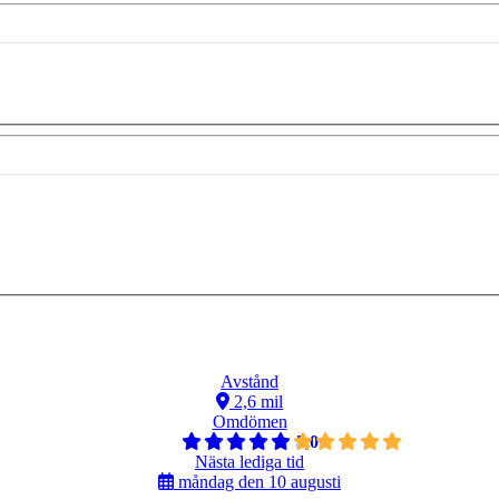
Avstånd
2,6 mil
Omdömen
5,0
Nästa lediga tid
måndag den 10 augusti