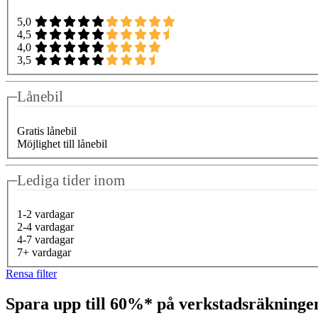
5,0
4,5
4,0
3,5
Lånebil
Gratis lånebil
Möjlighet till lånebil
Lediga tider inom
1-2 vardagar
2-4 vardagar
4-7 vardagar
7+ vardagar
Rensa filter
Spara upp till 60%* på verkstadsräkning