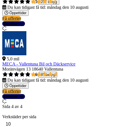
4,5
252 betyg
Du kan tidigast få tid:
måndag den 10 augusti
Öppettider
Få offerter
Detaljer
5,0 mil
MECA - Vallentuna Bil och Däckservice
Moränvägen 13
18640 Vallentuna
4,6
87 betyg
Du kan tidigast få tid:
måndag den 10 augusti
Öppettider
Få offerter
Detaljer
Sida 4 av 4
Verkstäder per sida