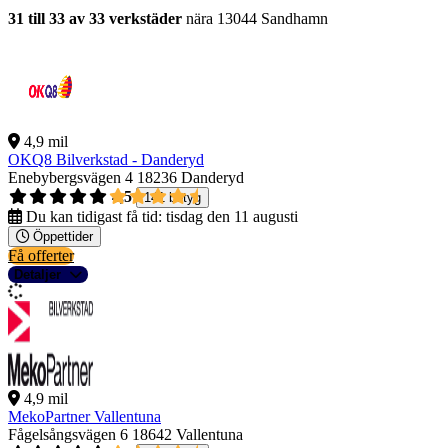
31 till 33 av 33 verkstäder
nära 13044 Sandhamn
4,9 mil
OKQ8 Bilverkstad - Danderyd
Enebybergsvägen 4
18236 Danderyd
4,5
141 betyg
Du kan tidigast få tid:
tisdag den 11 augusti
Öppettider
Få offerter
Detaljer
4,9 mil
MekoPartner Vallentuna
Fågelsångsvägen 6
18642 Vallentuna