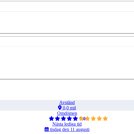
Avstånd
0,0 mil
Omdömen
5,0
Nästa lediga tid
tisdag den 11 augusti