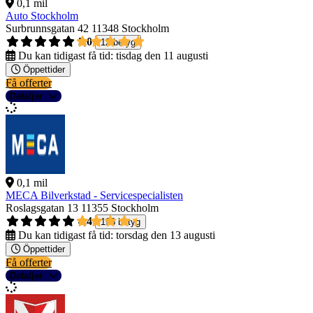
0,1 mil
Auto Stockholm
Surbrunnsgatan 42
11348 Stockholm
5,0
12 betyg
Du kan tidigast få tid:
tisdag den 11 augusti
Öppettider
Få offerter
Detaljer
0,1 mil
MECA Bilverkstad - Servicespecialisten
Roslagsgatan 13
11355 Stockholm
4,4
198 betyg
Du kan tidigast få tid:
torsdag den 13 augusti
Öppettider
Få offerter
Detaljer