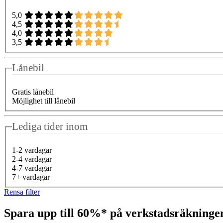
5,0
4,5
4,0
3,5
Lånebil
Gratis lånebil
Möjlighet till lånebil
Lediga tider inom
1-2 vardagar
2-4 vardagar
4-7 vardagar
7+ vardagar
Rensa filter
Spara upp till 60%* på verkstadsräkning