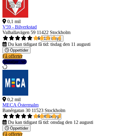
0,1 mil
V59 - Bilverkstad
Valhallavägen 59
11422 Stockholm
4,6
129 betyg
Du kan tidigast få tid:
tisdag den 11 augusti
Öppettider
Få offerter
Detaljer
0,2 mil
MECA Östermalm
Banérgatan 30
11523 Stockholm
4,6
45 betyg
Du kan tidigast få tid:
onsdag den 12 augusti
Öppettider
Få offerter