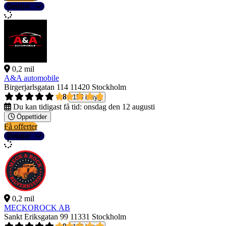
Detaljer
0,2 mil
A&A automobile
Birgerjarlsgatan 114
11420 Stockholm
4,8
155 betyg
Du kan tidigast få tid:
onsdag den 12 augusti
Öppettider
Få offerter
Detaljer
0,2 mil
MECKOROCK AB
Sankt Eriksgatan 99
11331 Stockholm