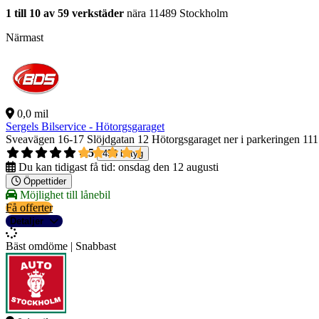
1 till 10 av 59 verkstäder
nära 11489 Stockholm
Närmast
0,0 mil
Sergels Bilservice - Hötorgsgaraget
Sveavägen 16-17 Slöjdgatan 12 Hötorgsgaraget ner i parkeringen
111
4,5
453 betyg
Du kan tidigast få tid:
onsdag den 12 augusti
Öppettider
Möjlighet till lånebil
Få offerter
Detaljer
Bäst omdöme | Snabbast