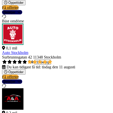
Öppettider
Få offerter
Detaljer
Bäst omdöme
0,1 mil
Auto Stockholm
Surbrunnsgatan 42
11348 Stockholm
5,0
12 betyg
Du kan tidigast få tid:
tisdag den 11 augusti
Öppettider
Få offerter
Detaljer
0,2 mil