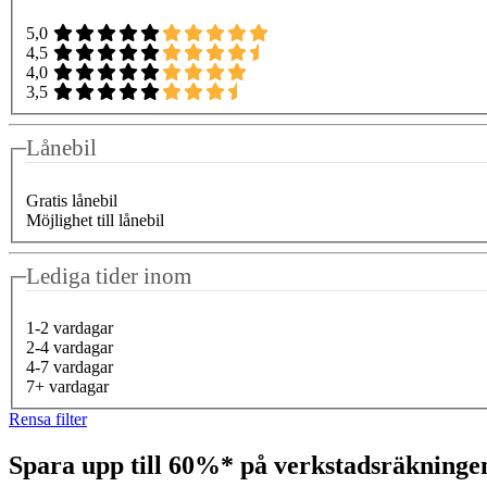
5,0
4,5
4,0
3,5
Lånebil
Gratis lånebil
Möjlighet till lånebil
Lediga tider inom
1-2 vardagar
2-4 vardagar
4-7 vardagar
7+ vardagar
Rensa filter
Spara upp till 60%* på verkstadsräkning