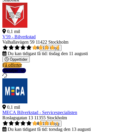
0,1 mil
V59 - Bilverkstad
Valhallavägen 59
11422 Stockholm
4,6
129 betyg
Du kan tidigast få tid:
tisdag den 11 augusti
Öppettider
Få offerter
Detaljer
0,1 mil
MECA Bilverkstad - Servicespecialisten
Roslagsgatan 13
11355 Stockholm
4,4
198 betyg
Du kan tidigast få tid:
torsdag den 13 augusti