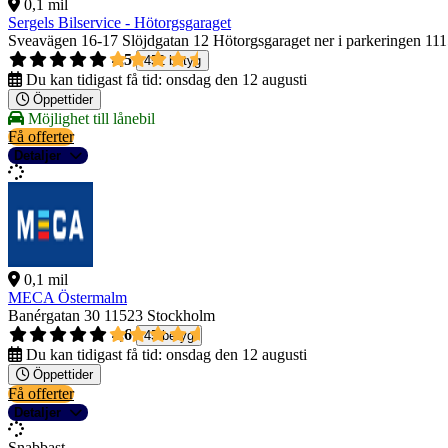
0,1 mil
Sergels Bilservice - Hötorgsgaraget
Sveavägen 16-17 Slöjdgatan 12 Hötorgsgaraget ner i parkeringen
111
4,5
452 betyg
Du kan tidigast få tid:
onsdag den 12 augusti
Öppettider
Möjlighet till lånebil
Få offerter
Detaljer
0,1 mil
MECA Östermalm
Banérgatan 30
11523 Stockholm
4,6
45 betyg
Du kan tidigast få tid:
onsdag den 12 augusti
Öppettider
Få offerter
Detaljer
Snabbast