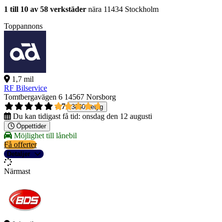
1 till 10 av 58 verkstäder
nära 11434 Stockholm
Toppannons
1,7 mil
RF Bilservice
Tomtbergavägen 6
14567 Norsborg
4,7
3830 betyg
Du kan tidigast få tid:
onsdag den 12 augusti
Öppettider
Möjlighet till lånebil
Få offerter
Detaljer
Närmast