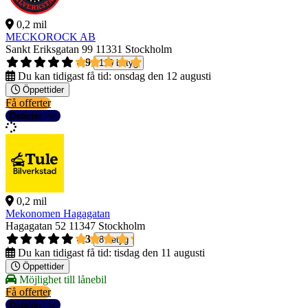
0,2 mil
MECKOROCK AB
Sankt Eriksgatan 99
11331 Stockholm
4,9
119 betyg
Du kan tidigast få tid:
onsdag den 12 augusti
Öppettider
Få offerter
Detaljer
0,2 mil
Mekonomen Hagagatan
Hagagatan 52
11347 Stockholm
4,3
8 betyg
Du kan tidigast få tid:
tisdag den 11 augusti
Öppettider
Möjlighet till lånebil
Få offerter
Detaljer