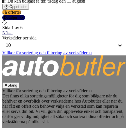
Du kan tidigast få tid:
tisdag den 11 augusti
Öppettider
Få offerter
Detaljer
Sida 1 av 6
Nästa
Verkstäder per sida
Villkor för sortering och filtrering av verkstäderna
Stäng
Villkor för sortering och filtrering av verkstäderna
Det finns olika sorteringsmöjligheter för dig som bilägare när du
behöver en överblick över verkstäderna hos Autobutler eller när du
har fått en offert och behöver välja en verkstad som kan reparera
eller serva din bil. Vi vill göra din upplevelse enkel och transparent,
därför ger vi dig möjlighet att söka och sortera i dina offerter och på
verkstäderna på olika sätt.