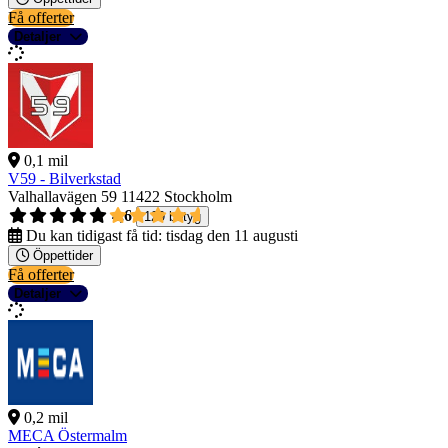
Få offerter
Detaljer
0,1 mil
V59 - Bilverkstad
Valhallavägen 59
11422 Stockholm
4,6
129 betyg
Du kan tidigast få tid:
tisdag den 11 augusti
Öppettider
Få offerter
Detaljer
0,2 mil
MECA Östermalm