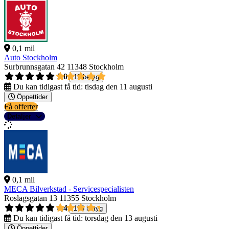
0,1 mil
Auto Stockholm
Surbrunnsgatan 42
11348 Stockholm
5,0
12 betyg
Du kan tidigast få tid:
tisdag den 11 augusti
Öppettider
Få offerter
Detaljer
0,1 mil
MECA Bilverkstad - Servicespecialisten
Roslagsgatan 13
11355 Stockholm
4,4
198 betyg
Du kan tidigast få tid:
torsdag den 13 augusti
Öppettider