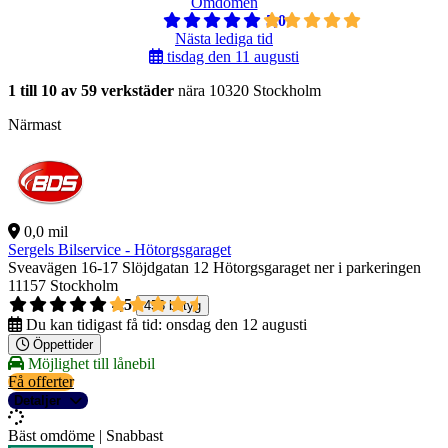
Omdömen
5,0
Nästa lediga tid
tisdag den 11 augusti
1 till 10 av 59 verkstäder
nära 10320 Stockholm
Närmast
0,0 mil
Sergels Bilservice - Hötorgsgaraget
Sveavägen 16-17 Slöjdgatan 12 Hötorgsgaraget ner i parkeringen
11157 Stockholm
4,5
453 betyg
Du kan tidigast få tid:
onsdag den 12 augusti
Öppettider
Möjlighet till lånebil
Få offerter
Detaljer
Bäst omdöme | Snabbast