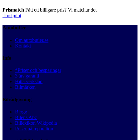
Prismatch
Fått ett billigare pris? Vi matchar det
Trustpilot
Autobutler
Om autobutler.se
Kontakt
Info
*Priser och besparingar
3 års garanti
Hitta verkstad
Bilmärken
Bilrådgivning
Blogg
Bilens Abc
Billexikon Wikipedia
Priser på reparation