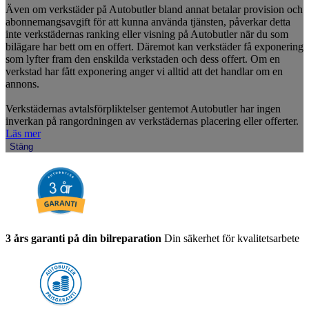
Även om verkstäder på Autobutler bland annat betalar provision och
abonnemangsavgift för att kunna använda tjänsten, påverkar detta
inte verkstädernas ranking eller visning på Autobutler när du som
bilägare har bett om en offert. Däremot kan verkstäder få exponering
som lyfter fram den enskilda verkstaden och dess offert. Om en
verkstad har fått exponering anger vi alltid att det handlar om en
annons.
Verkstädernas avtalsförpliktelser gentemot Autobutler har ingen
inverkan på rangordningen av verkstädernas placering eller offerter.
Läs mer
Stäng
3 års garanti på din bilreparation
Din säkerhet för kvalitetsarbete