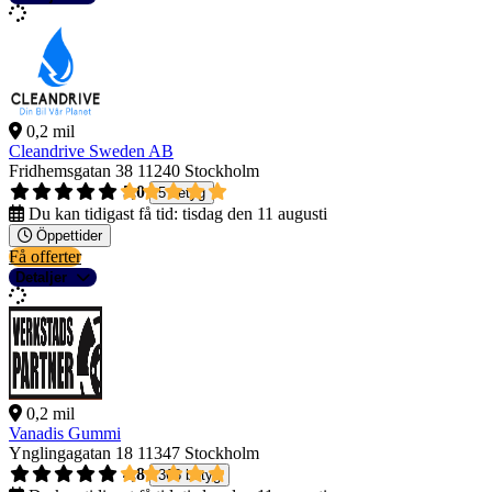
0,2 mil
Cleandrive Sweden AB
Fridhemsgatan 38
11240 Stockholm
5,0
5 betyg
Du kan tidigast få tid:
tisdag den 11 augusti
Öppettider
Få offerter
Detaljer
0,2 mil
Vanadis Gummi
Ynglingagatan 18
11347 Stockholm
4,8
368 betyg