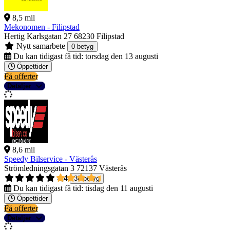
8,5 mil
Mekonomen - Filipstad
Hertig Karlsgatan 27
68230 Filipstad
Nytt samarbete
0 betyg
Du kan tidigast få tid:
torsdag den 13 augusti
Öppettider
Få offerter
Detaljer
8,6 mil
Speedy Bilservice - Västerås
Strömledningsgatan 3
72137 Västerås
4,4
38 betyg
Du kan tidigast få tid:
tisdag den 11 augusti
Öppettider
Få offerter
Detaljer