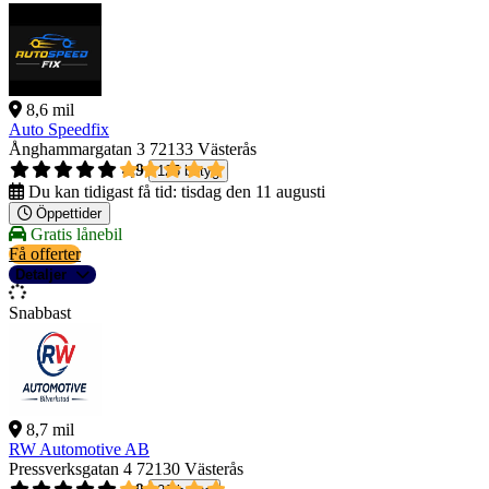
8,6 mil
Auto Speedfix
Ånghammargatan 3
72133 Västerås
4,9
125 betyg
Du kan tidigast få tid:
tisdag den 11 augusti
Öppettider
Gratis lånebil
Få offerter
Detaljer
Snabbast
8,7 mil
RW Automotive AB
Pressverksgatan 4
72130 Västerås