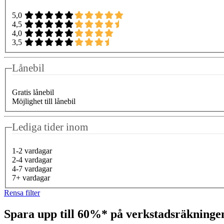
5,0
4,5
4,0
3,5
Lånebil
Gratis lånebil
Möjlighet till lånebil
Lediga tider inom
1-2 vardagar
2-4 vardagar
4-7 vardagar
7+ vardagar
Rensa filter
Spara upp till 60%* på verkstadsräkning