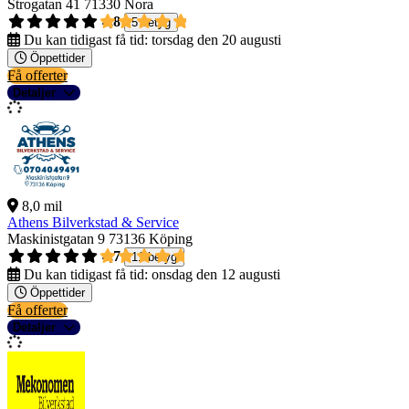
Strogatan 41
71330 Nora
4,8
5 betyg
Du kan tidigast få tid:
torsdag den 20 augusti
Öppettider
Få offerter
Detaljer
8,0 mil
Athens Bilverkstad & Service
Maskinistgatan 9
73136 Köping
4,7
11 betyg
Du kan tidigast få tid:
onsdag den 12 augusti
Öppettider
Få offerter
Detaljer