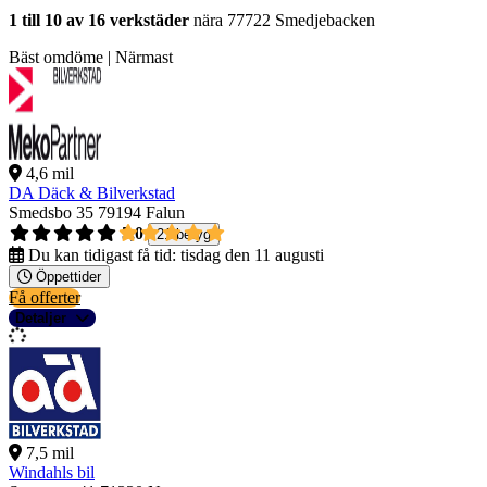
1 till 10 av 16 verkstäder
nära 77722 Smedjebacken
Bäst omdöme | Närmast
4,6 mil
DA Däck & Bilverkstad
Smedsbo 35
79194 Falun
5,0
21 betyg
Du kan tidigast få tid:
tisdag den 11 augusti
Öppettider
Få offerter
Detaljer
7,5 mil
Windahls bil