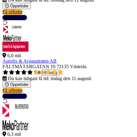
Öppettider
Få offerter
Detaljer
6,0 mil
Autofix & Avgaspiraten AB
FÄLTMÄTARGATAN 10
72135 Västerås
5,0
8 betyg
Du kan tidigast få tid:
tisdag den 11 augusti
Öppettider
Få offerter
Detaljer
6,3 mil