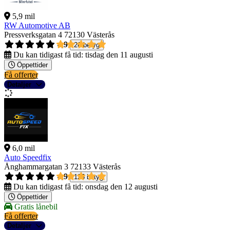
5,9 mil
RW Automotive AB
Pressverksgatan 4
72130 Västerås
4,9
26 betyg
Du kan tidigast få tid:
tisdag den 11 augusti
Öppettider
Få offerter
Detaljer
6,0 mil
Auto Speedfix
Ånghammargatan 3
72133 Västerås
4,9
125 betyg
Du kan tidigast få tid:
onsdag den 12 augusti
Öppettider
Gratis lånebil
Få offerter
Detaljer