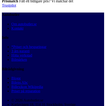
Prismatch
Fått ett billigare pris? Vi matchar det
Trustpilot
Autobutler
Om autobutler.se
Kontakt
Info
*Priser och besparingar
3 års garanti
Hitta verkstad
Bilmärken
Bilrådgivning
Blogg
Bilens Abc
Billexikon Wikipedia
Priser på reparation
© 2026 Autobutler.se
Karlavägen 18, 114 31 Stockholm, Sverige