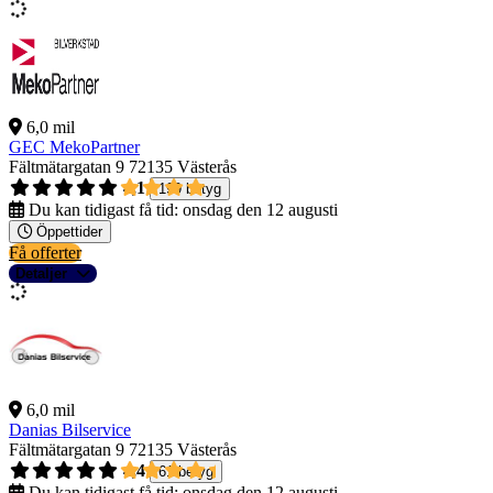
6,0 mil
GEC MekoPartner
Fältmätargatan 9
72135 Västerås
4,1
199 betyg
Du kan tidigast få tid:
onsdag den 12 augusti
Öppettider
Få offerter
Detaljer
6,0 mil
Danias Bilservice
Fältmätargatan 9
72135 Västerås
4,4
61 betyg
Du kan tidigast få tid:
onsdag den 12 augusti