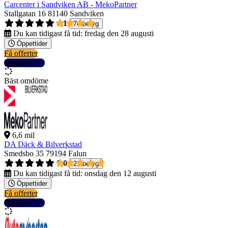
Carcenter i Sandviken AB - MekoPartner
Stallgatan 16
81140 Sandviken
4,1
74 betyg
Du kan tidigast få tid:
fredag den 28 augusti
Öppettider
Få offerter
Detaljer
Bäst omdöme
6,6 mil
DA Däck & Bilverkstad
Smedsbo 35
79194 Falun
5,0
21 betyg
Du kan tidigast få tid:
onsdag den 12 augusti
Öppettider
Få offerter
Detaljer