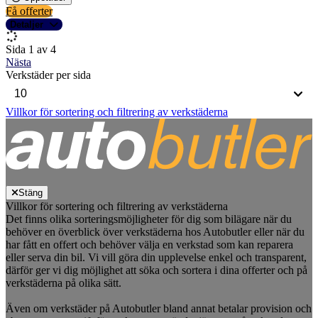
Få offerter
Detaljer
Sida 1 av 4
Nästa
Verkstäder per sida
Villkor för sortering och filtrering av verkstäderna
Stäng
Villkor för sortering och filtrering av verkstäderna
Det finns olika sorteringsmöjligheter för dig som bilägare när du
behöver en överblick över verkstäderna hos Autobutler eller när du
har fått en offert och behöver välja en verkstad som kan reparera
eller serva din bil. Vi vill göra din upplevelse enkel och transparent,
därför ger vi dig möjlighet att söka och sortera i dina offerter och på
verkstäderna på olika sätt.
Även om verkstäder på Autobutler bland annat betalar provision och