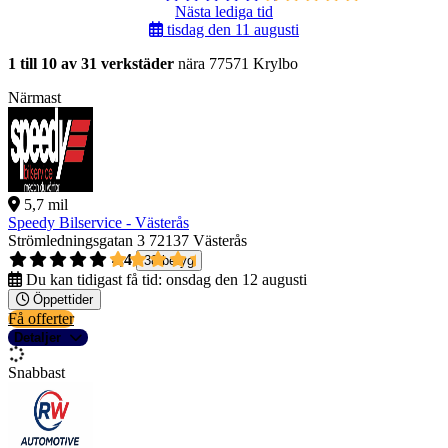
Nästa lediga tid
tisdag den 11 augusti
1 till 10 av 31 verkstäder
nära 77571 Krylbo
Närmast
5,7 mil
Speedy Bilservice - Västerås
Strömledningsgatan 3
72137 Västerås
4,4
38 betyg
Du kan tidigast få tid:
onsdag den 12 augusti
Öppettider
Få offerter
Detaljer
Snabbast