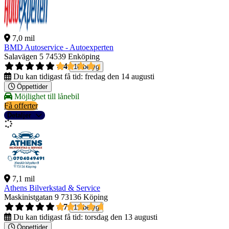
7,0 mil
BMD Autoservice - Autoexperten
Salavägen 5
74539 Enköping
4,4
10 betyg
Du kan tidigast få tid:
fredag den 14 augusti
Öppettider
Möjlighet till lånebil
Få offerter
Detaljer
7,1 mil
Athens Bilverkstad & Service
Maskinistgatan 9
73136 Köping
4,7
11 betyg
Du kan tidigast få tid:
torsdag den 13 augusti
Öppettider