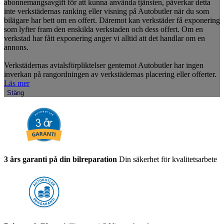
abonnemangsavgift för att kunna använda tjänsten, påverkar detta
inte verkstädernas ranking eller visning på Autobutler när du som
bilägare har bett om en offert. Däremot kan verkstäder få exponering
som lyfter fram den enskilda verkstaden och dess offert. Om en
verkstad har fått exponering anger vi alltid att det handlar om en
annons.
Verkstädernas avtalsförpliktelser gentemot Autobutler har ingen
inverkan på rangordningen av verkstädernas placering eller offerter.
Läs mer
Stäng
3 års garanti på din bilreparation
Din säkerhet för kvalitetsarbete