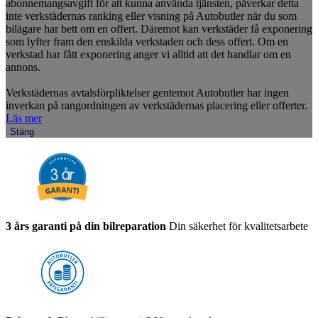
abonnemangsavgift för att kunna använda tjänsten, påverkar detta
inte verkstädernas ranking eller visning på Autobutler när du som
bilägare har bett om en offert. Däremot kan verkstäder få exponering
som lyfter fram den enskilda verkstaden och dess offert. Om en
verkstad har fått exponering anger vi alltid att det handlar om en
annons.
Verkstädernas avtalsförpliktelser gentemot Autobutler har ingen
inverkan på rangordningen av verkstädernas placering eller offerter.
Läs mer
Stäng
3 års garanti på din bilreparation
Din säkerhet för kvalitetsarbete