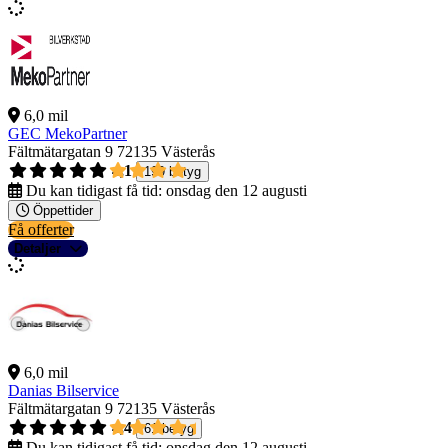
6,0 mil
GEC MekoPartner
Fältmätargatan 9
72135 Västerås
4,1
199 betyg
Du kan tidigast få tid:
onsdag den 12 augusti
Öppettider
Få offerter
Detaljer
6,0 mil
Danias Bilservice
Fältmätargatan 9
72135 Västerås
4,4
61 betyg
Du kan tidigast få tid:
onsdag den 12 augusti