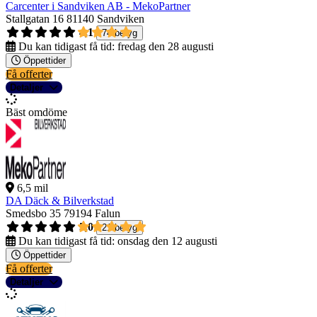
Carcenter i Sandviken AB - MekoPartner
Stallgatan 16
81140 Sandviken
4,1
74 betyg
Du kan tidigast få tid:
fredag den 28 augusti
Öppettider
Få offerter
Detaljer
Bäst omdöme
6,5 mil
DA Däck & Bilverkstad
Smedsbo 35
79194 Falun
5,0
21 betyg
Du kan tidigast få tid:
onsdag den 12 augusti
Öppettider
Få offerter
Detaljer