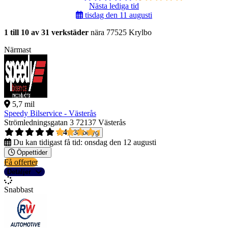
Nästa lediga tid
tisdag den 11 augusti
1 till 10 av 31 verkstäder
nära 77525 Krylbo
Närmast
5,7 mil
Speedy Bilservice - Västerås
Strömledningsgatan 3
72137 Västerås
4,4
38 betyg
Du kan tidigast få tid:
onsdag den 12 augusti
Öppettider
Få offerter
Detaljer
Snabbast