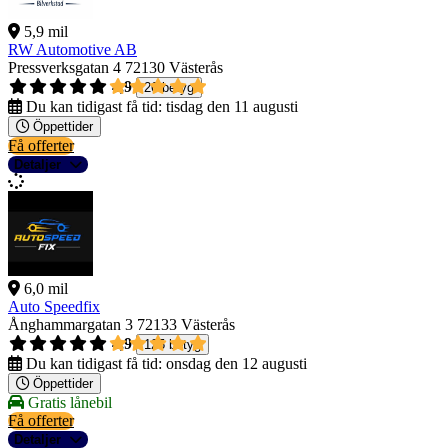
5,9 mil
RW Automotive AB
Pressverksgatan 4
72130 Västerås
4,9
26 betyg
Du kan tidigast få tid:
tisdag den 11 augusti
Öppettider
Få offerter
Detaljer
6,0 mil
Auto Speedfix
Ånghammargatan 3
72133 Västerås
4,9
125 betyg
Du kan tidigast få tid:
onsdag den 12 augusti
Öppettider
Gratis lånebil
Få offerter
Detaljer