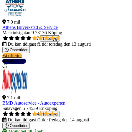
7,0 mil
Athens Bilverkstad & Service
Maskinistgatan 9
73136 Köping
4,7
11 betyg
Du kan tidigast få tid:
torsdag den 13 augusti
Öppettider
Få offerter
Detaljer
7,1 mil
BMD Autoservice - Autoexperten
Salavägen 5
74539 Enköping
4,4
10 betyg
Du kan tidigast få tid:
fredag den 14 augusti
Öppettider
Möjlighet till lånebil