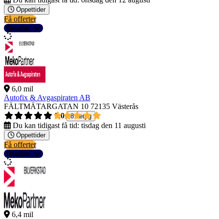
Öppettider
Få offerter
Detaljer
6,0 mil
Autofix & Avgaspiraten AB
FÄLTMÄTARGATAN 10
72135 Västerås
5,0
8 betyg
Du kan tidigast få tid:
tisdag den 11 augusti
Öppettider
Få offerter
Detaljer
6,4 mil