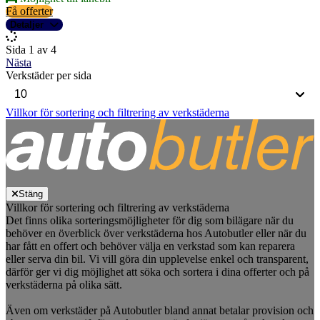
Få offerter
Detaljer
Sida 1 av 4
Nästa
Verkstäder per sida
Villkor för sortering och filtrering av verkstäderna
Stäng
Villkor för sortering och filtrering av verkstäderna
Det finns olika sorteringsmöjligheter för dig som bilägare när du
behöver en överblick över verkstäderna hos Autobutler eller när du
har fått en offert och behöver välja en verkstad som kan reparera
eller serva din bil. Vi vill göra din upplevelse enkel och transparent,
därför ger vi dig möjlighet att söka och sortera i dina offerter och på
verkstäderna på olika sätt.
Även om verkstäder på Autobutler bland annat betalar provision och