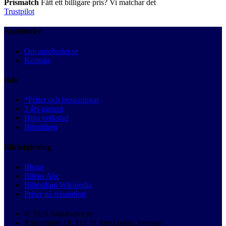
Prismatch
Fått ett billigare pris? Vi matchar det
Trustpilot
Autobutler
Om autobutler.se
Kontakt
Info
*Priser och besparingar
3 års garanti
Hitta verkstad
Bilmärken
Bilrådgivning
Blogg
Bilens Abc
Billexikon Wikipedia
Priser på reparation
© 2026 Autobutler.se
Karlavägen 18, 114 31 Stockholm, Sverige