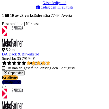
Nästa lediga tid
tisdag den 11 augusti
1 till 10 av 28 verkstäder
nära 77494 Avesta
Bäst omdöme | Närmast
5,2 mil
DA Däck & Bilverkstad
Smedsbo 35
79194 Falun
5,0
21 betyg
Du kan tidigast få tid:
onsdag den 12 augusti
Öppettider
Få offerter
Detaljer