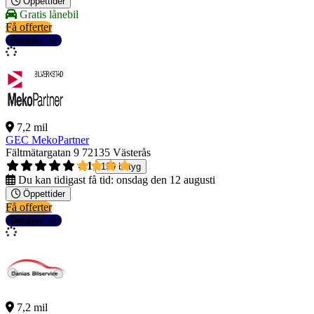
Öppettider
Gratis lånebil
Få offerter
Detaljer
7,2 mil
GEC MekoPartner
Fältmätargatan 9
72135 Västerås
4,1
199 betyg
Du kan tidigast få tid:
onsdag den 12 augusti
Öppettider
Få offerter
Detaljer
7,2 mil