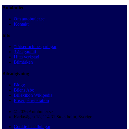
Autobutler
Om autobutler.se
Kontakt
Info
*Priser och besparingar
3 års garanti
Hitta verkstad
Bilmärken
Bilrådgivning
Blogg
Bilens Abc
Billexikon Wikipedia
Priser på reparation
© 2026 Autobutler.se
Karlavägen 18, 114 31 Stockholm, Sverige
Cookie inställningar