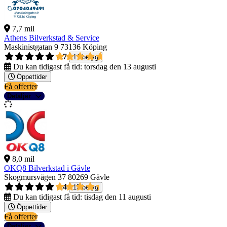
7,7 mil
Athens Bilverkstad & Service
Maskinistgatan 9
73136 Köping
4,7
11 betyg
Du kan tidigast få tid:
torsdag den 13 augusti
Öppettider
Få offerter
Detaljer
8,0 mil
OKQ8 Bilverkstad i Gävle
Skogmursvägen 37
80269 Gävle
4,4
15 betyg
Du kan tidigast få tid:
tisdag den 11 augusti
Öppettider
Få offerter
Detaljer