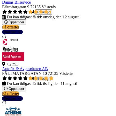
Danias Bilservice
Fältmätargatan 9
72135 Västerås
4,4
61 betyg
Du kan tidigast få tid:
onsdag den 12 augusti
Öppettider
Få offerter
Detaljer
7,2 mil
Autofix & Avgaspiraten AB
FÄLTMÄTARGATAN 10
72135 Västerås
5,0
8 betyg
Du kan tidigast få tid:
tisdag den 11 augusti
Öppettider
Få offerter
Detaljer