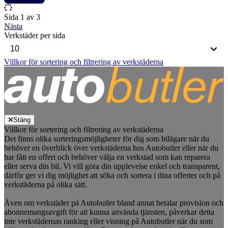
Sida 1 av 3
Nästa
Verkstäder per sida
Villkor för sortering och filtrering av verkstäderna
Stäng
Villkor för sortering och filtrering av verkstäderna
Det finns olika sorteringsmöjligheter för dig som bilägare när du
behöver en överblick över verkstäderna hos Autobutler eller när du
har fått en offert och behöver välja en verkstad som kan reparera
eller serva din bil. Vi vill göra din upplevelse enkel och transparent,
därför ger vi dig möjlighet att söka och sortera i dina offerter och på
verkstäderna på olika sätt.
Även om verkstäder på Autobutler bland annat betalar provision och
abonnemangsavgift för att kunna använda tjänsten, påverkar detta
inte verkstädernas ranking eller visning på Autobutler när du som