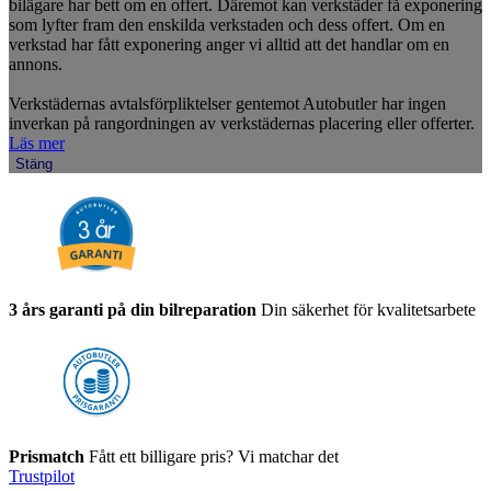
bilägare har bett om en offert. Däremot kan verkstäder få exponering
som lyfter fram den enskilda verkstaden och dess offert. Om en
verkstad har fått exponering anger vi alltid att det handlar om en
annons.
Verkstädernas avtalsförpliktelser gentemot Autobutler har ingen
inverkan på rangordningen av verkstädernas placering eller offerter.
Läs mer
Stäng
3 års garanti på din bilreparation
Din säkerhet för kvalitetsarbete
Prismatch
Fått ett billigare pris? Vi matchar det
Trustpilot