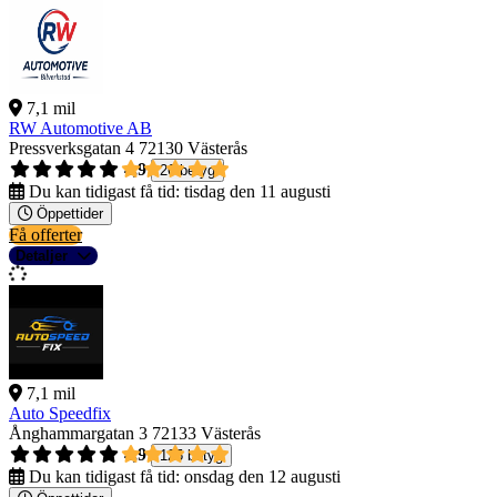
7,1 mil
RW Automotive AB
Pressverksgatan 4
72130 Västerås
4,9
26 betyg
Du kan tidigast få tid:
tisdag den 11 augusti
Öppettider
Få offerter
Detaljer
7,1 mil
Auto Speedfix
Ånghammargatan 3
72133 Västerås
4,9
125 betyg
Du kan tidigast få tid:
onsdag den 12 augusti