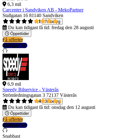
6,3 mil
Carcenter i Sandviken AB - MekoPartner
Stallgatan 16
81140 Sandviken
4,1
74 betyg
Du kan tidigast få tid:
fredag den 28 augusti
Öppettider
Få offerter
Detaljer
6,9 mil
Speedy Bilservice - Västerås
Strömledningsgatan 3
72137 Västerås
4,4
38 betyg
Du kan tidigast få tid:
onsdag den 12 augusti
Öppettider
Få offerter
Detaljer
Snabbast