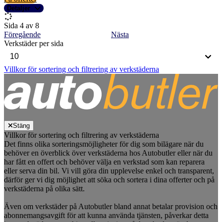
Detaljer
Sida 4 av 8
Föregående
Nästa
Verkstäder per sida
Villkor för sortering och filtrering av verkstäderna
Stäng
Villkor för sortering och filtrering av verkstäderna
Det finns olika sorteringsmöjligheter för dig som bilägare när du
behöver en överblick över verkstäderna hos Autobutler eller när du
har fått en offert och behöver välja en verkstad som kan reparera
eller serva din bil. Vi vill göra din upplevelse enkel och transparent,
därför ger vi dig möjlighet att söka och sortera i dina offerter och på
verkstäderna på olika sätt.
Även om verkstäder på Autobutler bland annat betalar provision och
abonnemangsavgift för att kunna använda tjänsten, påverkar detta