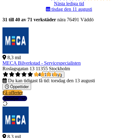
Nästa lediga tid
tisdag den 11 augusti
31 till 40 av 71 verkstäder
nära 76491 Väddö
8,3 mil
MECA Bilverkstad - Servicespecialisten
Roslagsgatan 13
11355 Stockholm
4,4
198 betyg
Du kan tidigast få tid:
torsdag den 13 augusti
Öppettider
Få offerter
Detaljer
8,3 mil