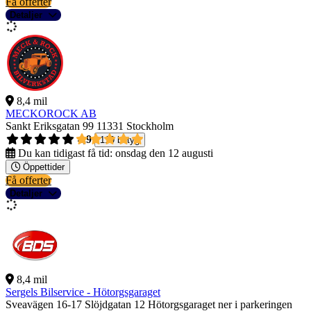
Få offerter
Detaljer
8,4 mil
MECKOROCK AB
Sankt Eriksgatan 99
11331 Stockholm
4,9
119 betyg
Du kan tidigast få tid:
onsdag den 12 augusti
Öppettider
Få offerter
Detaljer
8,4 mil
Sergels Bilservice - Hötorgsgaraget
Sveavägen 16-17 Slöjdgatan 12 Hötorgsgaraget ner i parkeringen