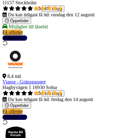
11157 Stockholm
4,5
452 betyg
Du kan tidigast få tid:
onsdag den 12 augusti
Öppettider
Möjlighet till lånebil
Få offerter
Detaljer
8,4 mil
Vianor - Gränsgaraget
Hagbyvägen 1
16930 Solna
4,5
144 betyg
Du kan tidigast få tid:
fredag den 14 augusti
Öppettider
Få offerter
Detaljer