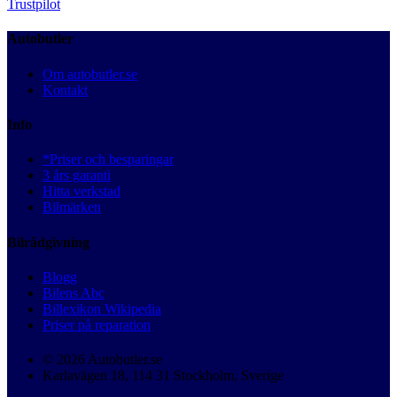
Trustpilot
Autobutler
Om autobutler.se
Kontakt
Info
*Priser och besparingar
3 års garanti
Hitta verkstad
Bilmärken
Bilrådgivning
Blogg
Bilens Abc
Billexikon Wikipedia
Priser på reparation
© 2026 Autobutler.se
Karlavägen 18, 114 31 Stockholm, Sverige