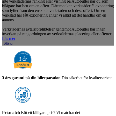
inte verkstädernas ranking eller visning på Autobutler när du som
bilägare har bett om en offert. Däremot kan verkstäder få exponering
som lyfter fram den enskilda verkstaden och dess offert. Om en
verkstad har fått exponering anger vi alltid att det handlar om en
annons.
Verkstädernas avtalsförpliktelser gentemot Autobutler har ingen
inverkan på rangordningen av verkstädernas placering eller offerter.
Läs mer
Stäng
3 års garanti på din bilreparation
Din säkerhet för kvalitetsarbete
Prismatch
Fått ett billigare pris? Vi matchar det