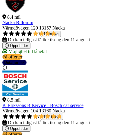
8,4 mil
Nacka Bilforum
Värmdövägen 120
13157 Nacka
4,0
12 betyg
Du kan tidigast få tid:
tisdag den 11 augusti
Öppettider
Möjlighet till lånebil
Få offerter
Detaljer
8,5 mil
K-Erikssons Bilservice - Bosch car service
Värmdövägen 104
13160 Nacka
4,7
197 betyg
Du kan tidigast få tid:
tisdag den 11 augusti
Öppettider
Få offerter