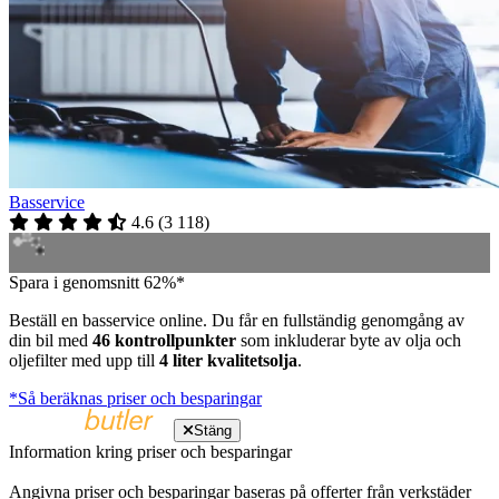
Basservice
4.6
(
3 118
)
Spara i genomsnitt 62%*
Beställ en basservice online. Du får en fullständig genomgång av
din bil med
46 kontrollpunkter
som inkluderar byte av olja och
oljefilter med upp till
4 liter kvalitetsolja
.
*Så beräknas priser och besparingar
Stäng
Information kring priser och besparingar
Angivna priser och besparingar baseras på offerter från verkstäder