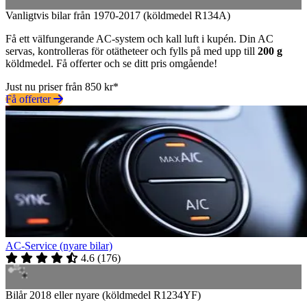
Vanligtvis bilar från 1970-2017 (köldmedel R134A)
Få ett välfungerande AC-system och kall luft i kupén. Din AC
servas, kontrolleras för otätheteer och fylls på med upp till
200 g
köldmedel. Få offerter och se ditt pris omgående!
Just nu priser från 850 kr*
Få offerter
AC-Service (nyare bilar)
4.6
(
176
)
Bilår 2018 eller nyare (köldmedel R1234YF)