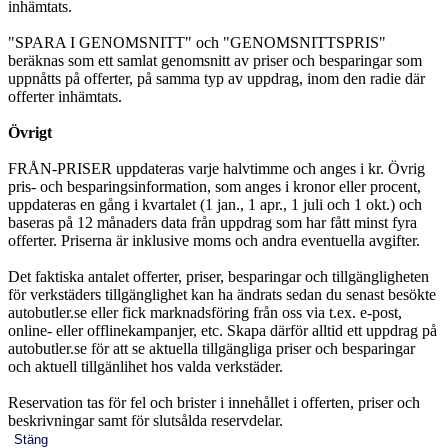
inhämtats.
"SPARA I GENOMSNITT" och "GENOMSNITTSPRIS"
beräknas som ett samlat genomsnitt av priser och besparingar som
uppnåtts på offerter, på samma typ av uppdrag, inom den radie där
offerter inhämtats.
Övrigt
FRÅN-PRISER uppdateras varje halvtimme och anges i kr. Övrig
pris- och besparingsinformation, som anges i kronor eller procent,
uppdateras en gång i kvartalet (1 jan., 1 apr., 1 juli och 1 okt.) och
baseras på 12 månaders data från uppdrag som har fått minst fyra
offerter. Priserna är inklusive moms och andra eventuella avgifter.
Det faktiska antalet offerter, priser, besparingar och tillgängligheten
för verkstäders tillgänglighet kan ha ändrats sedan du senast besökte
autobutler.se eller fick marknadsföring från oss via t.ex. e-post,
online- eller offlinekampanjer, etc. Skapa därför alltid ett uppdrag på
autobutler.se för att se aktuella tillgängliga priser och besparingar
och aktuell tillgänlihet hos valda verkstäder.
Reservation tas för fel och brister i innehållet i offerten, priser och
beskrivningar samt för slutsålda reservdelar.
Stäng