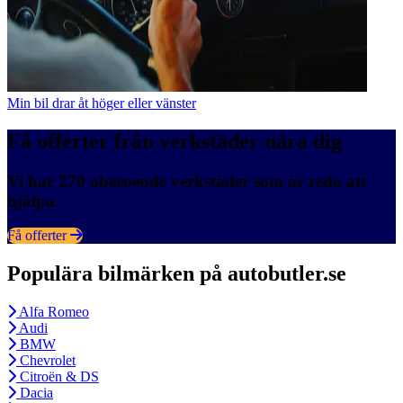
Min bil drar åt höger eller vänster
Få offerter från verkstäder nära dig
Vi har 270 oberoende verkstäder som är redo att
hjälpa.
Få offerter
Populära bilmärken på autobutler.se
Alfa Romeo
Audi
BMW
Chevrolet
Citroën & DS
Dacia