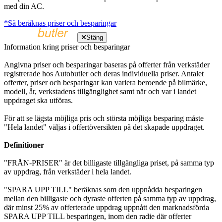
med din AC.
*Så beräknas priser och besparingar
Stäng
Information kring priser och besparingar
Angivna priser och besparingar baseras på offerter från verkstäder
registrerade hos Autobutler och deras individuella priser. Antalet
offerter, priser och besparingar kan variera beroende på bilmärke,
modell, år, verkstadens tillgänglighet samt när och var i landet
uppdraget ska utföras.
För att se lägsta möjliga pris och största möjliga besparing måste
"Hela landet" väljas i offertöversikten på det skapade uppdraget.
Definitioner
"FRÅN-PRISER" är det billigaste tillgängliga priset, på samma typ
av uppdrag, från verkstäder i hela landet.
"SPARA UPP TILL" beräknas som den uppnådda besparingen
mellan den billigaste och dyraste offerten på samma typ av uppdrag,
där minst 25% av offerterade uppdrag uppnått den marknadsförda
SPARA UPP TILL besparingen, inom den radie där offerter