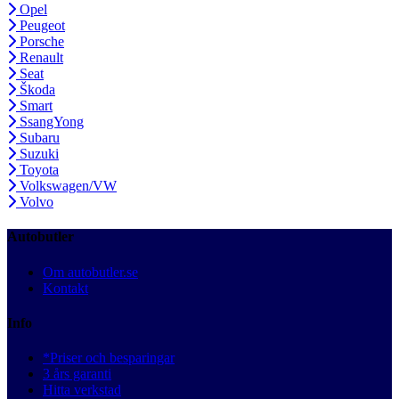
Opel
Peugeot
Porsche
Renault
Seat
Škoda
Smart
SsangYong
Subaru
Suzuki
Toyota
Volkswagen/VW
Volvo
Autobutler
Om autobutler.se
Kontakt
Info
*Priser och besparingar
3 års garanti
Hitta verkstad