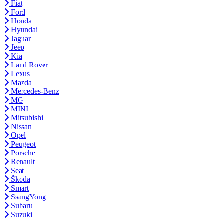
Fiat
Ford
Honda
Hyundai
Jaguar
Jeep
Kia
Land Rover
Lexus
Mazda
Mercedes-Benz
MG
MINI
Mitsubishi
Nissan
Opel
Peugeot
Porsche
Renault
Seat
Škoda
Smart
SsangYong
Subaru
Suzuki