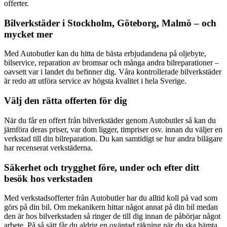
offerter.
Bilverkstäder i Stockholm, Göteborg, Malmö – och
mycket mer
Med Autobutler kan du hitta de bästa erbjudandena på oljebyte,
bilservice, reparation av bromsar och många andra bilreparationer –
oavsett var i landet du befinner dig. Våra kontrollerade bilverkstäder
är redo att utföra service av högsta kvalitet i hela Sverige.
Välj den rätta offerten för dig
När du får en offert från bilverkstäder genom Autobutler så kan du
jämföra deras priser, var dom ligger, timpriser osv. innan du väljer en
verkstad till din bilreparation. Du kan samtidigt se hur andra bilägare
har recenserat verkstäderna.
Säkerhet och trygghet före, under och efter ditt
besök hos verkstaden
Med verkstadsofferter från Autobutler har du alltid koll på vad som
görs på din bil. Om mekanikern hittar något annat på din bil medan
den är hos bilverkstaden så ringer de till dig innan de påbörjar något
arbete. På så sätt får du aldrig en oväntad räkning när du ska hämta