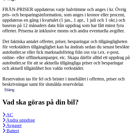
FRÅN-PRISER uppdateras varje halvtimme och anges i kr. Övrig
pris- och besparingsinformation, som anges i kronor eller procent,
uppdateras en gång i kvartalet (1 jan., 1 apr., 1 juli och 1 okt.) och
baseras på 12 månaders data från uppdrag som har fått minst fyra
offerter. Priserna är inklusive moms och andra eventuella avgifter.
Det faktiska antalet offerter, priser, besparingar och tillgängligheten
för verkstäders tillgänglighet kan ha ändrats sedan du senast besökte
autobutler.se eller fick marknadsföring från oss via t.ex. e-post,
online- eller offlinekampanjer, etc. Skapa därför alltid ett uppdrag på
autobutler.se för att se aktuella tillgängliga priser och besparingar
och aktuell tillgänlihet hos valda verkstäder.
Reservation tas för fel och brister i innehållet i offerten, priser och
beskrivningar samt för slutsålda reservdelar.
Stäng
Vad ska göras på din bil?
AC
Andra uppdrag
Avgaser
Batteri