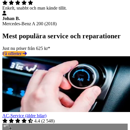
Enkelt, snabbt och man kände tillit.
Johan B.
Mercedes-Benz A 200 (2018)
Mest populära service och reparationer
Just nu priser från 625 kr*
Få offerter
AC-Service (äldre bilar)
4.4
(
2 548
)