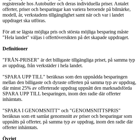
registrerade hos Autobutler och deras individuella priser. Antalet
offerter, priser och besparingar kan variera beroende på bilmärke,
modell, år, verkstadens tillgänglighet samt när och var i landet
uppdraget ska utföras.
För att se lägsta möjliga pris och största möjliga besparing måste
"Hela landet" väljas i offertöversikten på det skapade uppdraget.
Definitioner
"FRÅN-PRISER" är det billigaste tillgängliga priset, på samma typ
av uppdrag, från verkstäder i hela landet.
"SPARA UPP TILL" beräknas som den uppnådda besparingen
mellan den billigaste och dyraste offerten på samma typ av uppdrag,
där minst 25% av offerterade uppdrag uppnått den marknadsförda
SPARA UPP TILL besparingen, inom den radie där offerter
inhämtats.
"SPARA I GENOMSNITT" och "GENOMSNITTSPRIS"
beräknas som ett samlat genomsnitt av priser och besparingar som
uppnåtts på offerter, på samma typ av uppdrag, inom den radie där
offerter inhämtats.
Övrigt