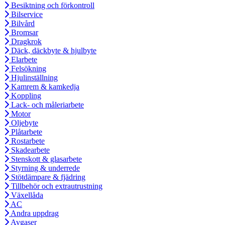
Besiktning och förkontroll
Bilservice
Bilvård
Bromsar
Dragkrok
Däck, däckbyte & hjulbyte
Elarbete
Felsökning
Hjulinställning
Kamrem & kamkedja
Koppling
Lack- och måleriarbete
Motor
Oljebyte
Plåtarbete
Rostarbete
Skadearbete
Stenskott & glasarbete
Styrning & underrede
Stötdämpare & fjädring
Tillbehör och extrautrustning
Växellåda
AC
Andra uppdrag
Avgaser