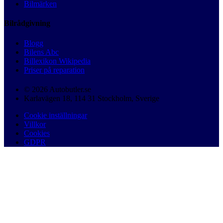
Bilmärken
Bilrådgivning
Blogg
Bilens Abc
Billexikon Wikipedia
Priser på reparation
© 2026 Autobutler.se
Karlavägen 18, 114 31 Stockholm, Sverige
Cookie inställningar
Villkor
Cookies
GDPR