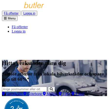
Få offerter
Logga in
Menu
Få offerter
Logga in
Hitta verkstäder nära dig
Jämför offerter från lokala bilverkstäder och spara
upp till 60%*
Stockholm
Göteborg
Malmö
Täby
Ystad