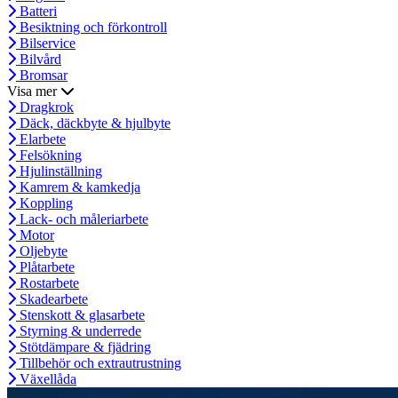
Batteri
Besiktning och förkontroll
Bilservice
Bilvård
Bromsar
Visa mer
Dragkrok
Däck, däckbyte & hjulbyte
Elarbete
Felsökning
Hjulinställning
Kamrem & kamkedja
Koppling
Lack- och måleriarbete
Motor
Oljebyte
Plåtarbete
Rostarbete
Skadearbete
Stenskott & glasarbete
Styrning & underrede
Stötdämpare & fjädring
Tillbehör och extrautrustning
Växellåda