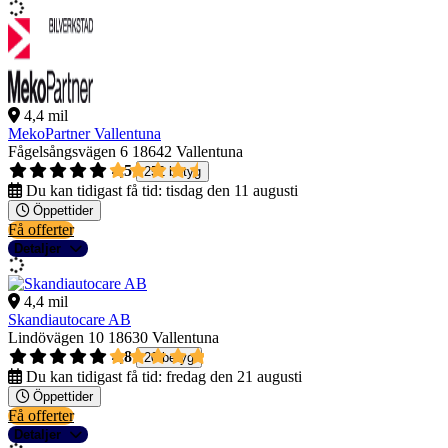
4,4 mil
MekoPartner Vallentuna
Fågelsångsvägen 6
18642 Vallentuna
4,5
252 betyg
Du kan tidigast få tid:
tisdag den 11 augusti
Öppettider
Få offerter
Detaljer
4,4 mil
Skandiautocare AB
Lindövägen 10
18630 Vallentuna
4,8
20 betyg
Du kan tidigast få tid:
fredag den 21 augusti
Öppettider
Få offerter
Detaljer