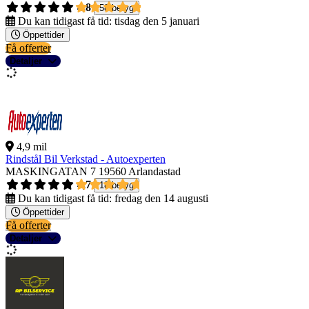
4,8
58 betyg
Du kan tidigast få tid:
tisdag den 5 januari
Öppettider
Få offerter
Detaljer
4,9 mil
Rindstål Bil Verkstad - Autoexperten
MASKINGATAN 7
19560 Arlandastad
4,7
18 betyg
Du kan tidigast få tid:
fredag den 14 augusti
Öppettider
Få offerter
Detaljer