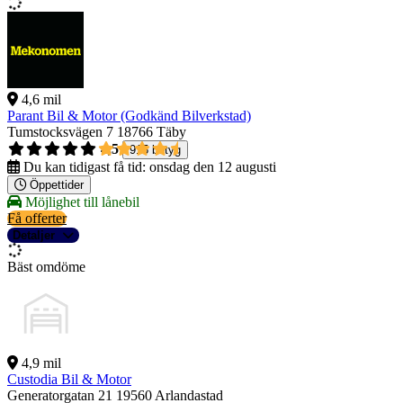
4,6 mil
Parant Bil & Motor (Godkänd Bilverkstad)
Tumstocksvägen 7
18766 Täby
4,5
915 betyg
Du kan tidigast få tid:
onsdag den 12 augusti
Öppettider
Möjlighet till lånebil
Få offerter
Detaljer
Bäst omdöme
4,9 mil
Custodia Bil & Motor
Generatorgatan 21
19560 Arlandastad