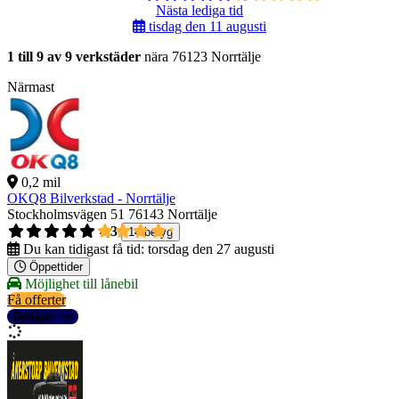
Nästa lediga tid
tisdag den 11 augusti
1 till 9 av 9 verkstäder
nära 76123 Norrtälje
Närmast
0,2 mil
OKQ8 Bilverkstad - Norrtälje
Stockholmsvägen 51
76143 Norrtälje
4,3
14 betyg
Du kan tidigast få tid:
torsdag den 27 augusti
Öppettider
Möjlighet till lånebil
Få offerter
Detaljer