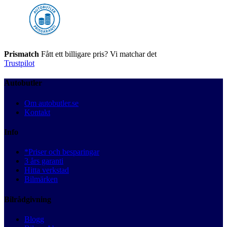
Prismatch
Fått ett billigare pris? Vi matchar det
Trustpilot
Autobutler
Om autobutler.se
Kontakt
Info
*Priser och besparingar
3 års garanti
Hitta verkstad
Bilmärken
Bilrådgivning
Blogg