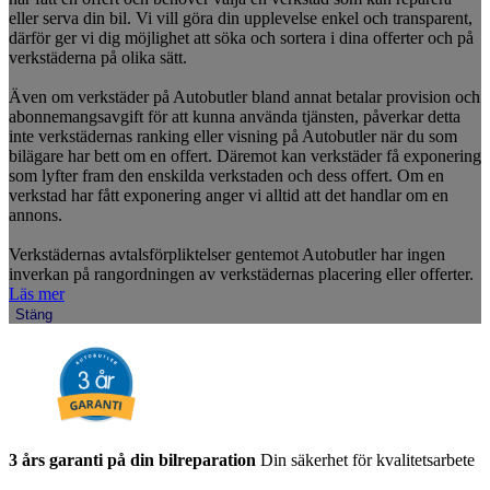
eller serva din bil. Vi vill göra din upplevelse enkel och transparent,
därför ger vi dig möjlighet att söka och sortera i dina offerter och på
verkstäderna på olika sätt.
Även om verkstäder på Autobutler bland annat betalar provision och
abonnemangsavgift för att kunna använda tjänsten, påverkar detta
inte verkstädernas ranking eller visning på Autobutler när du som
bilägare har bett om en offert. Däremot kan verkstäder få exponering
som lyfter fram den enskilda verkstaden och dess offert. Om en
verkstad har fått exponering anger vi alltid att det handlar om en
annons.
Verkstädernas avtalsförpliktelser gentemot Autobutler har ingen
inverkan på rangordningen av verkstädernas placering eller offerter.
Läs mer
Stäng
3 års garanti på din bilreparation
Din säkerhet för kvalitetsarbete