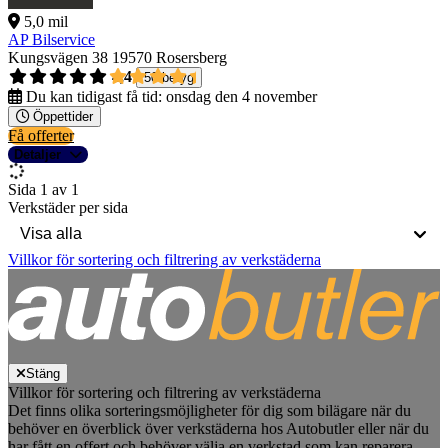
5,0 mil
AP Bilservice
Kungsvägen 38
19570 Rosersberg
4,4
50 betyg
Du kan tidigast få tid:
onsdag den 4 november
Öppettider
Få offerter
Detaljer
Sida 1 av 1
Verkstäder per sida
Villkor för sortering och filtrering av verkstäderna
Stäng
Villkor för sortering och filtrering av verkstäderna
Det finns olika sorteringsmöjligheter för dig som bilägare när du
behöver en överblick över verkstäderna hos Autobutler eller när du
har fått en offert och behöver välja en verkstad som kan reparera