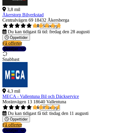
3,8 mil
Åkerstorp Bilverkstad
Centralvägen 69
18432 Åkersberga
4,8
50 betyg
Du kan tidigast få tid:
fredag den 28 augusti
Öppettider
Få offerter
Detaljer
Snabbast
4,3 mil
MECA - Vallentuna Bil och Däckservice
Moränvägen 13
18640 Vallentuna
4,6
87 betyg
Du kan tidigast få tid:
tisdag den 11 augusti
Öppettider
Få offerter
Detaljer