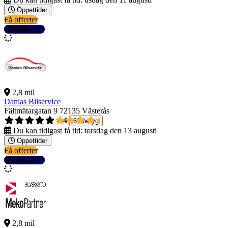
Öppettider
Få offerter
Detaljer
2,8 mil
Danias Bilservice
Fältmätargatan 9
72135 Västerås
4,4
61 betyg
Du kan tidigast få tid:
torsdag den 13 augusti
Öppettider
Få offerter
Detaljer
2,8 mil