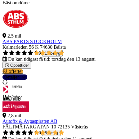
Bäst omdöme
2,5 mil
ABS PARTS STOCKHOLM
Kalmarleden 56 K
74630 Bålsta
5,0
13 betyg
Du kan tidigast få tid:
torsdag den 13 augusti
Öppettider
Få offerter
Detaljer
2,8 mil
Autofix & Avgaspiraten AB
FÄLTMÄTARGATAN 10
72135 Västerås
5,0
8 betyg
Du kan tidigast få tid:
tisdag den 11 augusti