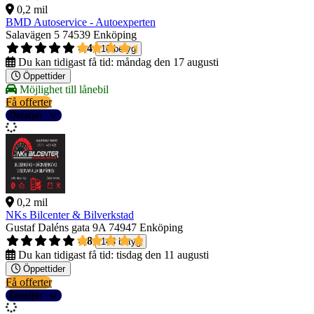
0,2 mil
BMD Autoservice - Autoexperten
Salavägen 5
74539 Enköping
4,4
10 betyg
Du kan tidigast få tid:
måndag den 17 augusti
Öppettider
Möjlighet till lånebil
Få offerter
Detaljer
0,2 mil
NKs Bilcenter & Bilverkstad
Gustaf Daléns gata 9A
74947 Enköping
4,8
144 betyg
Du kan tidigast få tid:
tisdag den 11 augusti
Öppettider
Få offerter
Detaljer