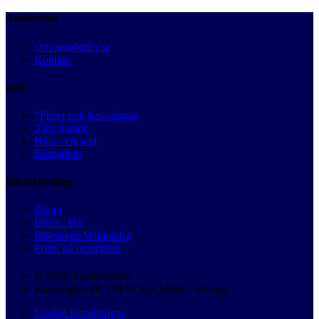
Autobutler
Om autobutler.se
Kontakt
Info
*Priser och besparingar
3 års garanti
Hitta verkstad
Bilmärken
Bilrådgivning
Blogg
Bilens Abc
Billexikon Wikipedia
Priser på reparation
© 2026 Autobutler.se
Karlavägen 18, 114 31 Stockholm, Sverige
Cookie inställningar