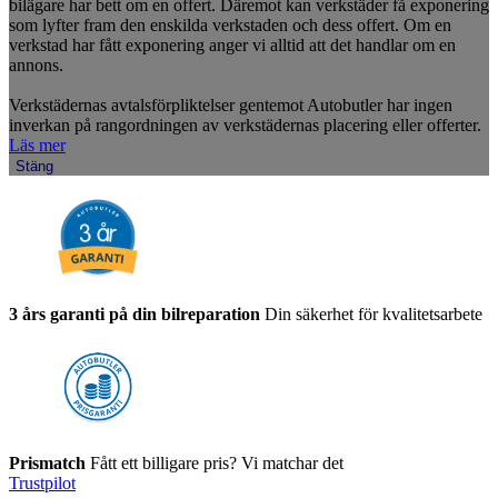
bilägare har bett om en offert. Däremot kan verkstäder få exponering
som lyfter fram den enskilda verkstaden och dess offert. Om en
verkstad har fått exponering anger vi alltid att det handlar om en
annons.
Verkstädernas avtalsförpliktelser gentemot Autobutler har ingen
inverkan på rangordningen av verkstädernas placering eller offerter.
Läs mer
Stäng
3 års garanti på din bilreparation
Din säkerhet för kvalitetsarbete
Prismatch
Fått ett billigare pris? Vi matchar det
Trustpilot