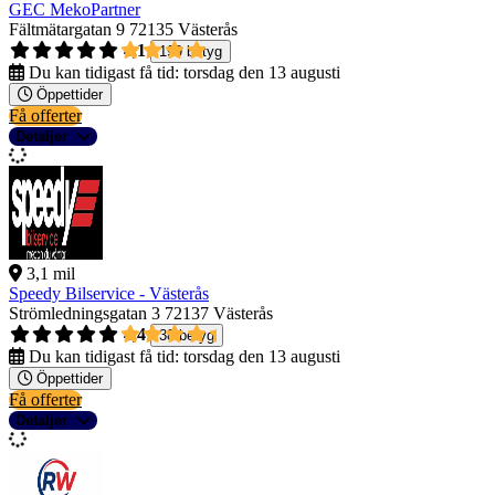
GEC MekoPartner
Fältmätargatan 9
72135 Västerås
4,1
199 betyg
Du kan tidigast få tid:
torsdag den 13 augusti
Öppettider
Få offerter
Detaljer
3,1 mil
Speedy Bilservice - Västerås
Strömledningsgatan 3
72137 Västerås
4,4
38 betyg
Du kan tidigast få tid:
torsdag den 13 augusti
Öppettider
Få offerter
Detaljer