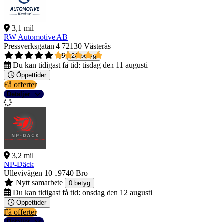
3,1 mil
RW Automotive AB
Pressverksgatan 4
72130 Västerås
4,9
26 betyg
Du kan tidigast få tid:
tisdag den 11 augusti
Öppettider
Få offerter
Detaljer
3,2 mil
NP-Däck
Ullevivägen 10
19740 Bro
Nytt samarbete
0 betyg
Du kan tidigast få tid:
onsdag den 12 augusti
Öppettider
Få offerter
Detaljer