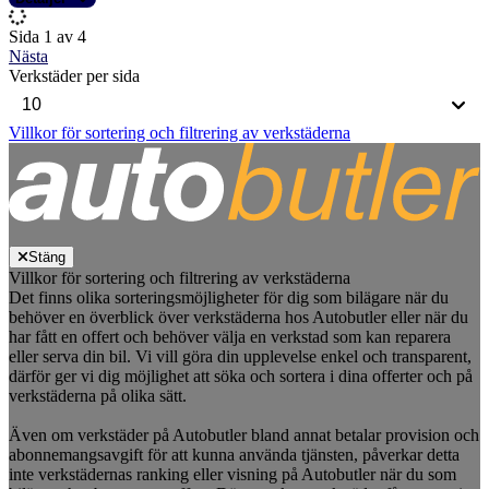
Sida 1 av 4
Nästa
Verkstäder per sida
Villkor för sortering och filtrering av verkstäderna
Stäng
Villkor för sortering och filtrering av verkstäderna
Det finns olika sorteringsmöjligheter för dig som bilägare när du
behöver en överblick över verkstäderna hos Autobutler eller när du
har fått en offert och behöver välja en verkstad som kan reparera
eller serva din bil. Vi vill göra din upplevelse enkel och transparent,
därför ger vi dig möjlighet att söka och sortera i dina offerter och på
verkstäderna på olika sätt.
Även om verkstäder på Autobutler bland annat betalar provision och
abonnemangsavgift för att kunna använda tjänsten, påverkar detta
inte verkstädernas ranking eller visning på Autobutler när du som