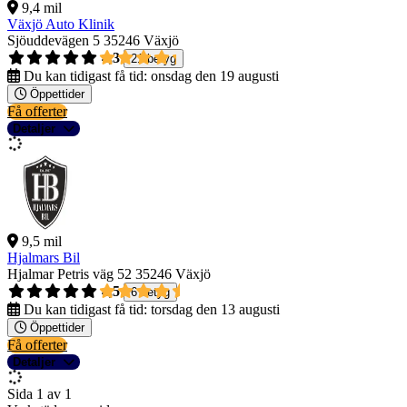
9,4 mil
Växjö Auto Klinik
Sjöuddevägen 5
35246 Växjö
4,3
21 betyg
Du kan tidigast få tid:
onsdag den 19 augusti
Öppettider
Få offerter
Detaljer
9,5 mil
Hjalmars Bil
Hjalmar Petris väg 52
35246 Växjö
4,5
6 betyg
Du kan tidigast få tid:
torsdag den 13 augusti
Öppettider
Få offerter
Detaljer
Sida 1 av 1