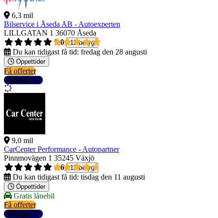
6,3 mil
Bilservice i Åseda AB - Autoexperten
LILLGATAN 1
36070 Åseda
5,0
12 betyg
Du kan tidigast få tid:
fredag den 28 augusti
Öppettider
Få offerter
Detaljer
9,0 mil
CarCenter Performance - Autopartner
Pinnmovägen 1
35245 Växjö
4,6
13 betyg
Du kan tidigast få tid:
tisdag den 11 augusti
Öppettider
Gratis lånebil
Få offerter
Detaljer