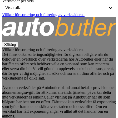
Verkstäder per sida
Villkor för sortering och filtrering av verkstäderna
Stäng
Villkor för sortering och filtrering av verkstäderna
Det finns olika sorteringsmöjligheter för dig som bilägare när du
behöver en överblick över verkstäderna hos Autobutler eller när du
har fått en offert och behöver välja en verkstad som kan reparera
eller serva din bil. Vi vill göra din upplevelse enkel och transparent,
därför ger vi dig möjlighet att söka och sortera i dina offerter och på
verkstäderna på olika sätt.
Även om verkstäder på Autobutler bland annat betalar provision och
abonnemangsavgift för att kunna använda tjänsten, påverkar detta
inte verkstädernas ranking eller visning på Autobutler när du som
bilägare har bett om en offert. Däremot kan verkstäder få exponering
som lyfter fram den enskilda verkstaden och dess offert. Om en
verkstad har fått exponering anger vi alltid att det handlar om en
annons.