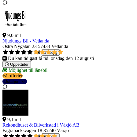
9,0 mil
Njudungs Bil - Vetlanda
Östra Nygatan 23
57433 Vetlanda
5,0
1 betyg
Du kan tidigast få tid:
onsdag den 12 augusti
Öppettider
Möjlighet till lånebil
Få offerter
Detaljer
9,1 mil
Rekondhuset & Bilverkstad i Växjö AB
Fagrabäcksvägen 18
35240 Växjö
3,9
9 betyg