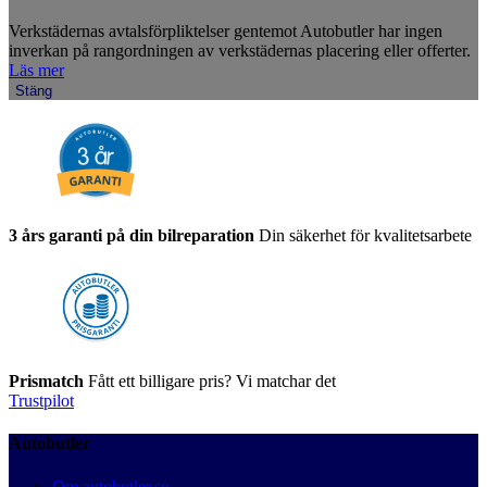
Verkstädernas avtalsförpliktelser gentemot Autobutler har ingen
inverkan på rangordningen av verkstädernas placering eller offerter.
Läs mer
Stäng
3 års garanti på din bilreparation
Din säkerhet för kvalitetsarbete
Prismatch
Fått ett billigare pris? Vi matchar det
Trustpilot
Autobutler
Om autobutler.se