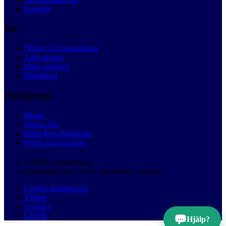
Kontakt
Info
*Priser och besparingar
3 års garanti
Hitta verkstad
Bilmärken
Bilrådgivning
Blogg
Bilens Abc
Billexikon Wikipedia
Priser på reparation
© 2026 Autobutler.se
Karlavägen 18, 114 31 Stockholm, Sverige
Cookie inställningar
Villkor
Cookies
GDPR
Hjälp?