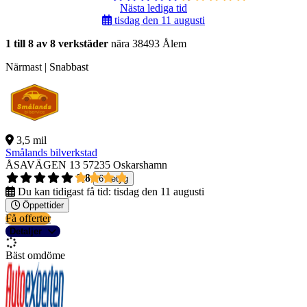
Nästa lediga tid
tisdag den 11 augusti
1 till 8 av 8 verkstäder
nära 38493 Ålem
Närmast | Snabbast
3,5 mil
Smålands bilverkstad
ÅSAVÄGEN 13
57235 Oskarshamn
3,8
6 betyg
Du kan tidigast få tid:
tisdag den 11 augusti
Öppettider
Få offerter
Detaljer
Bäst omdöme