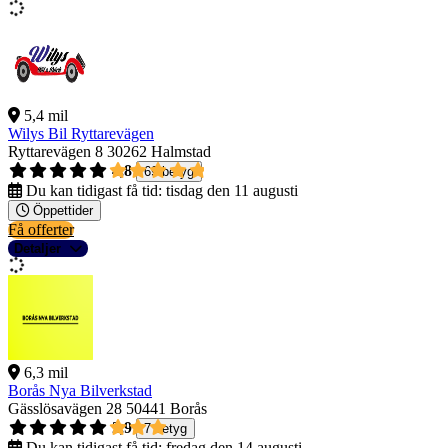
5,4 mil
Wilys Bil Ryttarevägen
Ryttarevägen 8
30262 Halmstad
4,8
69 betyg
Du kan tidigast få tid:
tisdag den 11 augusti
Öppettider
Få offerter
Detaljer
6,3 mil
Borås Nya Bilverkstad
Gässlösavägen 28
50441 Borås
2,9
7 betyg
Du kan tidigast få tid:
fredag den 14 augusti