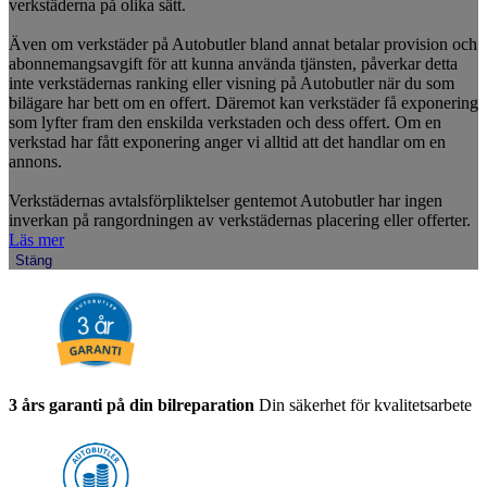
verkstäderna på olika sätt.
Även om verkstäder på Autobutler bland annat betalar provision och
abonnemangsavgift för att kunna använda tjänsten, påverkar detta
inte verkstädernas ranking eller visning på Autobutler när du som
bilägare har bett om en offert. Däremot kan verkstäder få exponering
som lyfter fram den enskilda verkstaden och dess offert. Om en
verkstad har fått exponering anger vi alltid att det handlar om en
annons.
Verkstädernas avtalsförpliktelser gentemot Autobutler har ingen
inverkan på rangordningen av verkstädernas placering eller offerter.
Läs mer
Stäng
3 års garanti på din bilreparation
Din säkerhet för kvalitetsarbete