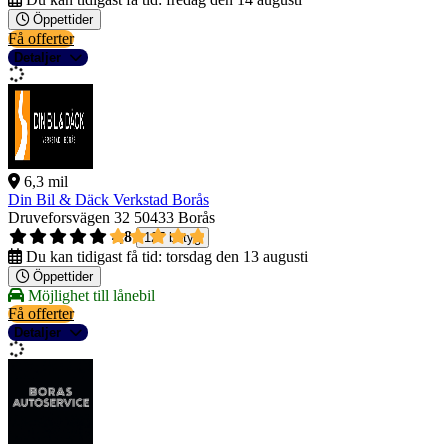
Öppettider
Få offerter
Detaljer
6,3 mil
Din Bil & Däck Verkstad Borås
Druveforsvägen 32
50433 Borås
4,8
127 betyg
Du kan tidigast få tid:
torsdag den 13 augusti
Öppettider
Möjlighet till lånebil
Få offerter
Detaljer