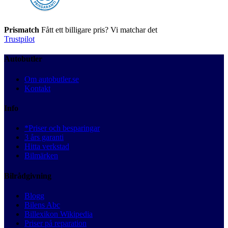
Prismatch
Fått ett billigare pris? Vi matchar det
Trustpilot
Autobutler
Om autobutler.se
Kontakt
Info
*Priser och besparingar
3 års garanti
Hitta verkstad
Bilmärken
Bilrådgivning
Blogg
Bilens Abc
Billexikon Wikipedia
Priser på reparation