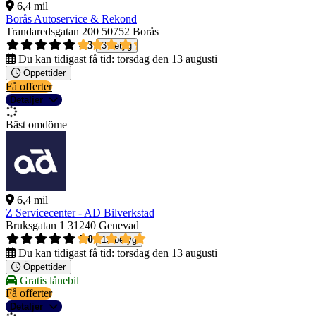
6,4 mil
Borås Autoservice & Rekond
Trandaredsgatan 200
50752 Borås
4,3
3 betyg
Du kan tidigast få tid:
torsdag den 13 augusti
Öppettider
Få offerter
Detaljer
Bäst omdöme
6,4 mil
Z Servicecenter - AD Bilverkstad
Bruksgatan 1
31240 Genevad
5,0
13 betyg
Du kan tidigast få tid:
torsdag den 13 augusti
Öppettider
Gratis lånebil
Få offerter
Detaljer