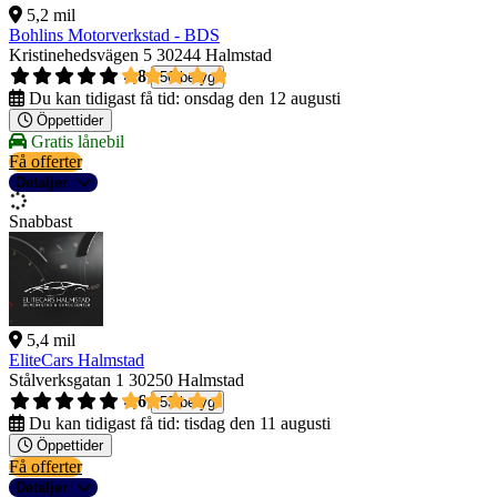
5,2 mil
Bohlins Motorverkstad - BDS
Kristinehedsvägen 5
30244 Halmstad
4,8
56 betyg
Du kan tidigast få tid:
onsdag den 12 augusti
Öppettider
Gratis lånebil
Få offerter
Detaljer
Snabbast
5,4 mil
EliteCars Halmstad
Stålverksgatan 1
30250 Halmstad
4,6
53 betyg
Du kan tidigast få tid:
tisdag den 11 augusti
Öppettider
Få offerter
Detaljer