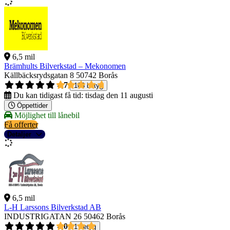
6,5 mil
Brämhults Bilverkstad – Mekonomen
Källbäcksrydsgatan 8
50742 Borås
4,7
103 betyg
Du kan tidigast få tid:
tisdag den 11 augusti
Öppettider
Möjlighet till lånebil
Få offerter
Detaljer
6,5 mil
L-H Larssons Bilverkstad AB
INDUSTRIGATAN 26
50462 Borås
4,0
1 betyg