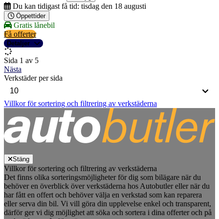
Du kan tidigast få tid:
tisdag den 18 augusti
Öppettider
Gratis lånebil
Få offerter
Detaljer
Sida 1 av 5
Nästa
Verkstäder per sida
Villkor för sortering och filtrering av verkstäderna
Stäng
Villkor för sortering och filtrering av verkstäderna
Det finns olika sorteringsmöjligheter för dig som bilägare när du
behöver en överblick över verkstäderna hos Autobutler eller när du
har fått en offert och behöver välja en verkstad som kan reparera
eller serva din bil. Vi vill göra din upplevelse enkel och transparent,
därför ger vi dig möjlighet att söka och sortera i dina offerter och på