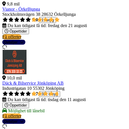
9,8 mil
Vianor - Örkelljunga
Stockholmsvägen 38
28632 Örkelljunga
5,0
1 betyg
Du kan tidigast få tid:
fredag den 21 augusti
Öppettider
Få offerter
Detaljer
10,0 mil
Däck & Bilservice Jönköping AB
Industrigatan 10
55302 Jönköping
4,7
321 betyg
Du kan tidigast få tid:
tisdag den 11 augusti
Öppettider
Möjlighet till lånebil
Få offerter
Detaljer