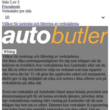
Sida 5 av 5
Föregående
Verkstäder per sida
Villkor för sortering och filtrering av verkstäderna
Stäng
Villkor för sortering och filtrering av verkstäderna
Det finns olika sorteringsmöjligheter för dig som bilägare när du
behöver en överblick över verkstäderna hos Autobutler eller när du
har fått en offert och behöver välja en verkstad som kan reparera
eller serva din bil. Vi vill göra din upplevelse enkel och transparent,
därför ger vi dig möjlighet att söka och sortera i dina offerter och på
verkstäderna på olika sätt.
Även om verkstäder på Autobutler bland annat betalar provision och
abonnemangsavgift för att kunna använda tjänsten, påverkar detta
inte verkstädernas ranking eller visning på Autobutler när du som
bilägare har bett om en offert. Däremot kan verkstäder få exponering
som lyfter fram den enskilda verkstaden och dess offert. Om en