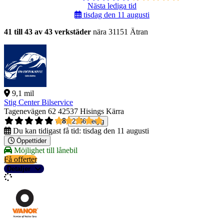
Nästa lediga tid
tisdag den 11 augusti
41 till 43 av 43 verkstäder
nära 31151 Ätran
9,1 mil
Stig Center Bilservice
Tagenevägen 62
42537 Hisings Kärra
4,8
2156 betyg
Du kan tidigast få tid:
tisdag den 11 augusti
Öppettider
Möjlighet till lånebil
Få offerter
Detaljer