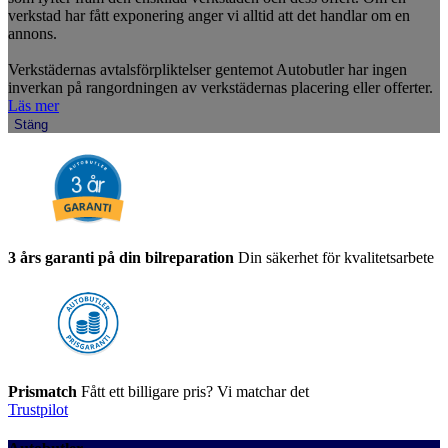
verkstad har fått exponering anger vi alltid att det handlar om en
annons.
Verkstädernas avtalsförpliktelser gentemot Autobutler har ingen
inverkan på rangordningen av verkstädernas placering eller offerter.
Läs mer
Stäng
3 års garanti på din bilreparation
Din säkerhet för kvalitetsarbete
Prismatch
Fått ett billigare pris? Vi matchar det
Trustpilot