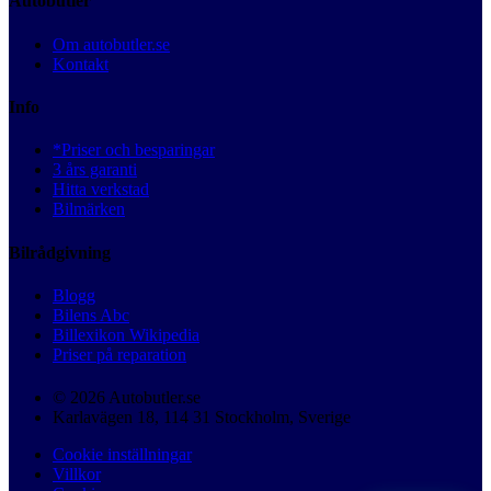
Autobutler
Om autobutler.se
Kontakt
Info
*Priser och besparingar
3 års garanti
Hitta verkstad
Bilmärken
Bilrådgivning
Blogg
Bilens Abc
Billexikon Wikipedia
Priser på reparation
© 2026 Autobutler.se
Karlavägen 18, 114 31 Stockholm, Sverige
Cookie inställningar
Villkor