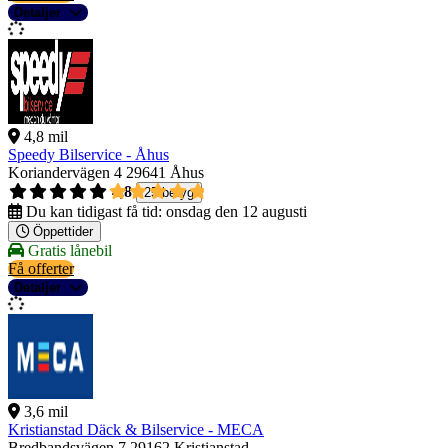
Detaljer
4,8 mil
Speedy Bilservice - Åhus
Koriandervägen 4
29641 Åhus
4,8
25 betyg
Du kan tidigast få tid:
onsdag den 12 augusti
Öppettider
Gratis lånebil
Få offerter
Detaljer
3,6 mil
Kristianstad Däck & Bilservice - MECA
Bredbandsvägen 7
29162 Kristianstad