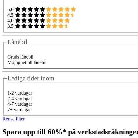
5,0
4,5
4,0
3,5
Lånebil
Gratis lånebil
Möjlighet till lånebil
Lediga tider inom
1-2 vardagar
2-4 vardagar
4-7 vardagar
7+ vardagar
Rensa filter
Spara upp till 60%* på verkstadsräkning