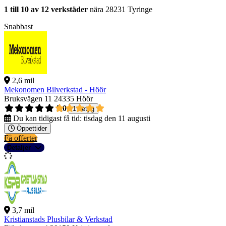
1 till 10 av 12 verkstäder
nära 28231 Tyringe
Snabbast
2,6 mil
Mekonomen Bilverkstad - Höör
Bruksvägen 11
24335 Höör
5,0
1 betyg
Du kan tidigast få tid:
tisdag den 11 augusti
Öppettider
Få offerter
Detaljer
3,7 mil
Kristianstads Plusbilar & Verkstad