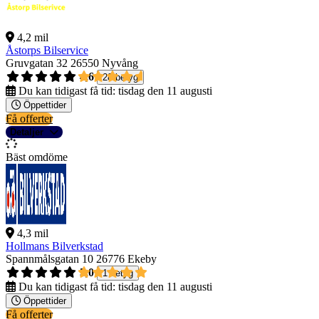
4,2 mil
Åstorps Bilservice
Gruvgatan 32
26550 Nyvång
4,6
28 betyg
Du kan tidigast få tid:
tisdag den 11 augusti
Öppettider
Få offerter
Detaljer
Bäst omdöme
4,3 mil
Hollmans Bilverkstad
Spannmålsgatan 10
26776 Ekeby
5,0
1 betyg
Du kan tidigast få tid:
tisdag den 11 augusti
Öppettider
Få offerter