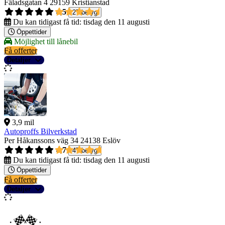
Fäladsgatan 4
29159 Kristianstad
4,5
27 betyg
Du kan tidigast få tid:
tisdag den 11 augusti
Öppettider
Möjlighet till lånebil
Få offerter
Detaljer
3,9 mil
Autoproffs Bilverkstad
Per Håkanssons väg 34
24138 Eslöv
4,7
47 betyg
Du kan tidigast få tid:
tisdag den 11 augusti
Öppettider
Få offerter
Detaljer