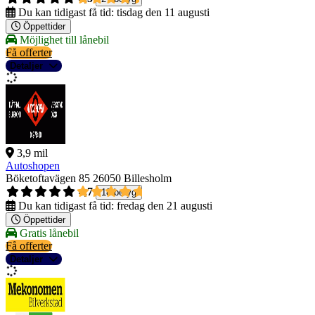
Du kan tidigast få tid:
tisdag den 11 augusti
Öppettider
Möjlighet till lånebil
Få offerter
Detaljer
3,9 mil
Autoshopen
Böketoftavägen 85
26050 Billesholm
4,7
18 betyg
Du kan tidigast få tid:
fredag den 21 augusti
Öppettider
Gratis lånebil
Få offerter
Detaljer