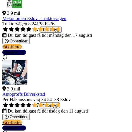
3,9 mil
Mekonomen Eslöv - Traktorvägen
Traktorvägen 8
24138 Eslöv
4,7
153 betyg
Du kan tidigast få tid:
måndag den 17 augusti
Öppettider
Få offerter
Detaljer
3,9 mil
Autoproffs Bilverkstad
Per Håkanssons väg 34
24138 Eslöv
4,7
47 betyg
Du kan tidigast få tid:
tisdag den 11 augusti
Öppettider
Få offerter
Detaljer