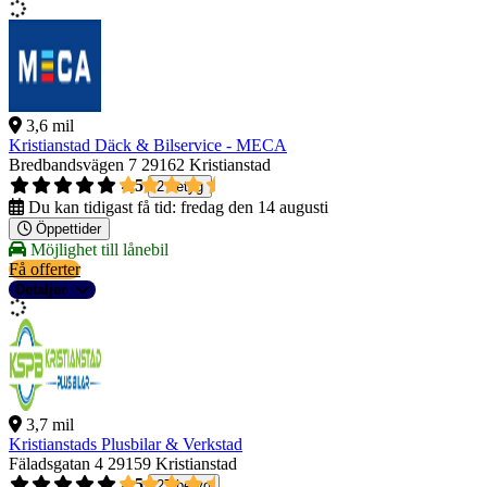
3,6 mil
Kristianstad Däck & Bilservice - MECA
Bredbandsvägen 7
29162 Kristianstad
4,5
2 betyg
Du kan tidigast få tid:
fredag den 14 augusti
Öppettider
Möjlighet till lånebil
Få offerter
Detaljer
3,7 mil
Kristianstads Plusbilar & Verkstad
Fäladsgatan 4
29159 Kristianstad
4,5
27 betyg