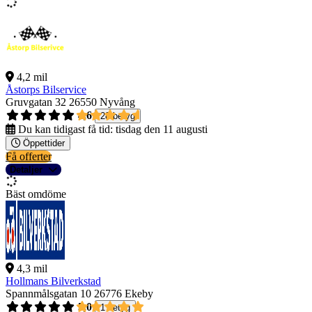
4,2 mil
Åstorps Bilservice
Gruvgatan 32
26550 Nyvång
4,6
28 betyg
Du kan tidigast få tid:
tisdag den 11 augusti
Öppettider
Få offerter
Detaljer
Bäst omdöme
4,3 mil
Hollmans Bilverkstad
Spannmålsgatan 10
26776 Ekeby
5,0
1 betyg