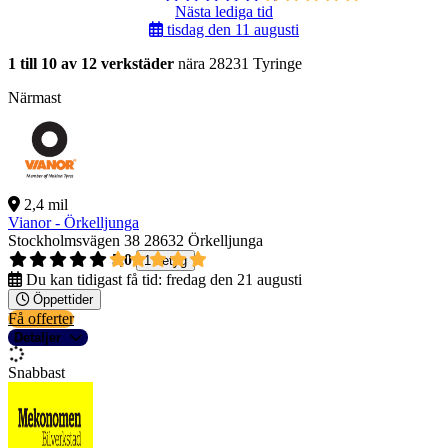
Nästa lediga tid
tisdag den 11 augusti
1 till 10 av 12 verkstäder
nära 28231 Tyringe
Närmast
2,4 mil
Vianor - Örkelljunga
Stockholmsvägen 38
28632 Örkelljunga
5,0
1 betyg
Du kan tidigast få tid:
fredag den 21 augusti
Öppettider
Få offerter
Detaljer
Snabbast