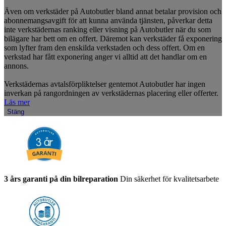
Även om verkstäder på Autobutler bland annat betalar provision och
abonnemangsavgift för att kunna använda tjänsten, påverkar detta
inte verkstädernas ranking eller visning på Autobutler när du som
bilägare har bett om en offert. Däremot kan verkstäder få exponering
som lyfter fram den enskilda verkstaden och dess offert. Om en
verkstad har fått exponering anger vi alltid att det handlar om en
annons.
Verkstädernas avtalsförpliktelser gentemot Autobutler har ingen
inverkan på rangordningen av verkstädernas placering eller offerter.
Läs mer
Stäng
3 års garanti på din bilreparation
Din säkerhet för kvalitetsarbete