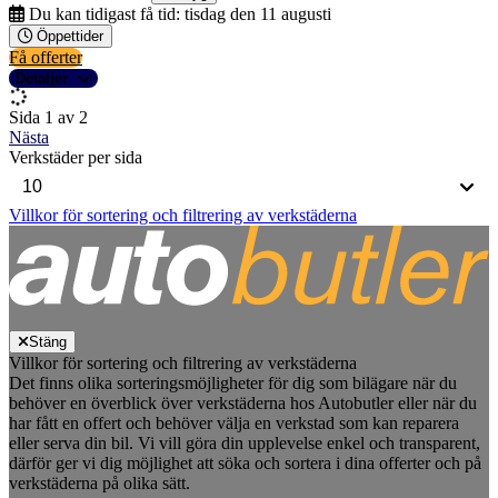
Du kan tidigast få tid:
tisdag den 11 augusti
Öppettider
Få offerter
Detaljer
Sida 1 av 2
Nästa
Verkstäder per sida
Villkor för sortering och filtrering av verkstäderna
Stäng
Villkor för sortering och filtrering av verkstäderna
Det finns olika sorteringsmöjligheter för dig som bilägare när du
behöver en överblick över verkstäderna hos Autobutler eller när du
har fått en offert och behöver välja en verkstad som kan reparera
eller serva din bil. Vi vill göra din upplevelse enkel och transparent,
därför ger vi dig möjlighet att söka och sortera i dina offerter och på
verkstäderna på olika sätt.