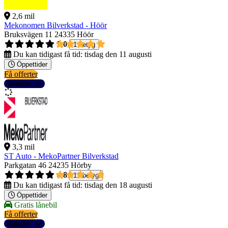
2,6 mil
Mekonomen Bilverkstad - Höör
Bruksvägen 11
24335 Höör
5,0
1 betyg
Du kan tidigast få tid:
tisdag den 11 augusti
Öppettider
Få offerter
Detaljer
3,3 mil
ST Auto - MekoPartner Bilverkstad
Parkgatan 46
24235 Hörby
4,8
11 betyg
Du kan tidigast få tid:
tisdag den 18 augusti
Öppettider
Gratis lånebil
Få offerter
Detaljer