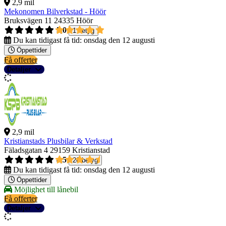
2,9 mil
Mekonomen Bilverkstad - Höör
Bruksvägen 11
24335 Höör
5,0
1 betyg
Du kan tidigast få tid:
onsdag den 12 augusti
Öppettider
Få offerter
Detaljer
2,9 mil
Kristianstads Plusbilar & Verkstad
Fäladsgatan 4
29159 Kristianstad
4,5
26 betyg
Du kan tidigast få tid:
onsdag den 12 augusti
Öppettider
Möjlighet till lånebil
Få offerter
Detaljer