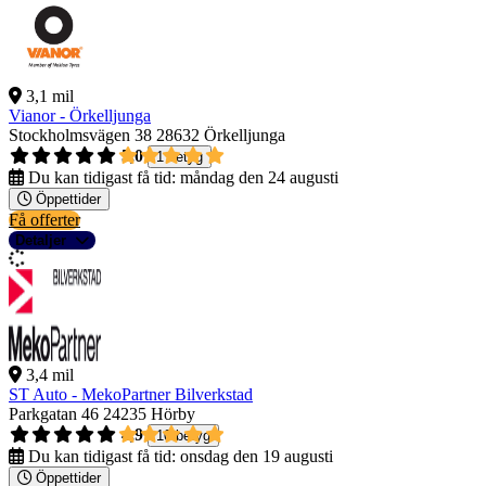
3,1 mil
Vianor - Örkelljunga
Stockholmsvägen 38
28632 Örkelljunga
5,0
1 betyg
Du kan tidigast få tid:
måndag den 24 augusti
Öppettider
Få offerter
Detaljer
3,4 mil
ST Auto - MekoPartner Bilverkstad
Parkgatan 46
24235 Hörby
4,9
10 betyg
Du kan tidigast få tid:
onsdag den 19 augusti
Öppettider