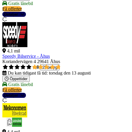
Gratis lånebil
Få offerter
Detaljer
4,1 mil
Speedy Bilservice - Åhus
Koriandervägen 4
29641 Åhus
4,8
25 betyg
Du kan tidigast få tid:
torsdag den 13 augusti
Öppettider
Gratis lånebil
Få offerter
Detaljer
4,4 mil