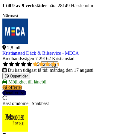
1 till 9 av 9 verkstäder
nära 28149 Hässleholm
Närmast
2,8 mil
Kristianstad Däck & Bilservice - MECA
Bredbandsvägen 7
29162 Kristianstad
4,5
2 betyg
Du kan tidigast få tid:
måndag den 17 augusti
Öppettider
Möjlighet till lånebil
Få offerter
Detaljer
Bäst omdöme | Snabbast