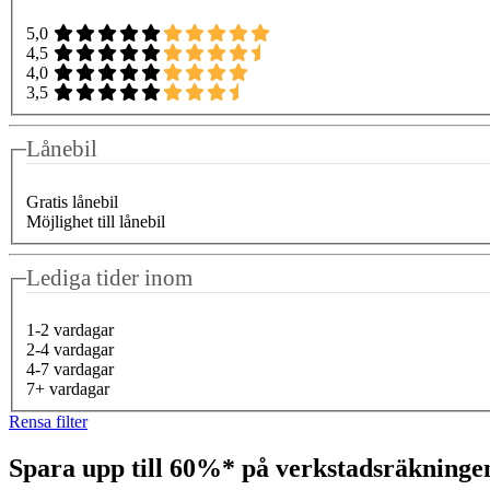
5,0
4,5
4,0
3,5
Lånebil
Gratis lånebil
Möjlighet till lånebil
Lediga tider inom
1-2 vardagar
2-4 vardagar
4-7 vardagar
7+ vardagar
Rensa filter
Spara upp till 60%* på verkstadsräkning