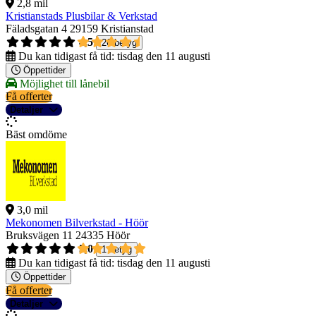
2,8 mil
Kristianstads Plusbilar & Verkstad
Fäladsgatan 4
29159 Kristianstad
4,5
26 betyg
Du kan tidigast få tid:
tisdag den 11 augusti
Öppettider
Möjlighet till lånebil
Få offerter
Detaljer
Bäst omdöme
3,0 mil
Mekonomen Bilverkstad - Höör
Bruksvägen 11
24335 Höör
5,0
1 betyg
Du kan tidigast få tid:
tisdag den 11 augusti
Öppettider
Få offerter
Detaljer