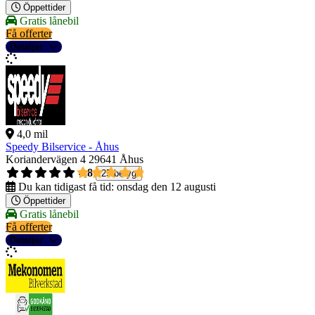
Öppettider
Gratis lånebil
Få offerter
Detaljer
4,0 mil
Speedy Bilservice - Åhus
Koriandervägen 4
29641 Åhus
4,8
25 betyg
Du kan tidigast få tid:
onsdag den 12 augusti
Öppettider
Gratis lånebil
Få offerter
Detaljer