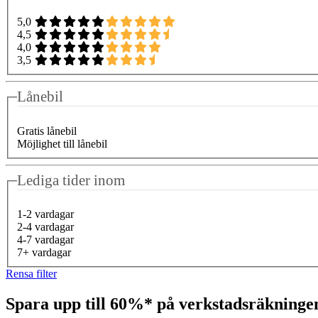
5,0
4,5
4,0
3,5
Lånebil
Gratis lånebil
Möjlighet till lånebil
Lediga tider inom
1-2 vardagar
2-4 vardagar
4-7 vardagar
7+ vardagar
Rensa filter
Spara upp till 60%* på verkstadsräkning