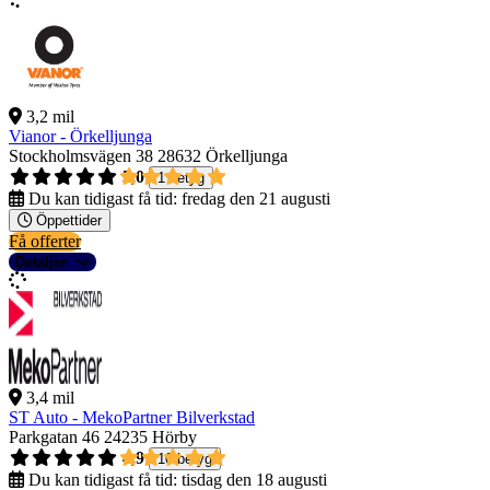
3,2 mil
Vianor - Örkelljunga
Stockholmsvägen 38
28632 Örkelljunga
5,0
1 betyg
Du kan tidigast få tid:
fredag den 21 augusti
Öppettider
Få offerter
Detaljer
3,4 mil
ST Auto - MekoPartner Bilverkstad
Parkgatan 46
24235 Hörby
4,9
10 betyg
Du kan tidigast få tid:
tisdag den 18 augusti