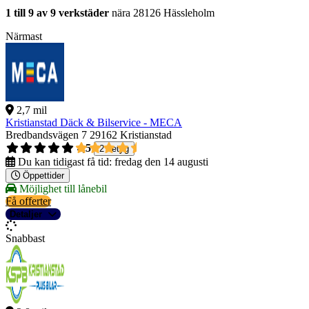
1 till 9 av 9 verkstäder
nära 28126 Hässleholm
Närmast
2,7 mil
Kristianstad Däck & Bilservice - MECA
Bredbandsvägen 7
29162 Kristianstad
4,5
2 betyg
Du kan tidigast få tid:
fredag den 14 augusti
Öppettider
Möjlighet till lånebil
Få offerter
Detaljer
Snabbast