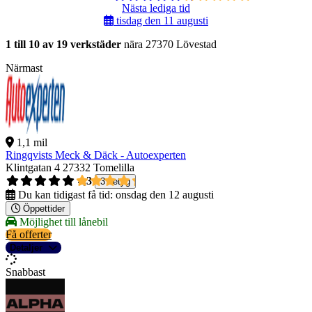
Nästa lediga tid
tisdag den 11 augusti
1 till 10 av 19 verkstäder
nära 27370 Lövestad
Närmast
1,1 mil
Ringqvists Meck & Däck - Autoexperten
Klintgatan 4
27332 Tomelilla
4,3
3 betyg
Du kan tidigast få tid:
onsdag den 12 augusti
Öppettider
Möjlighet till lånebil
Få offerter
Detaljer
Snabbast