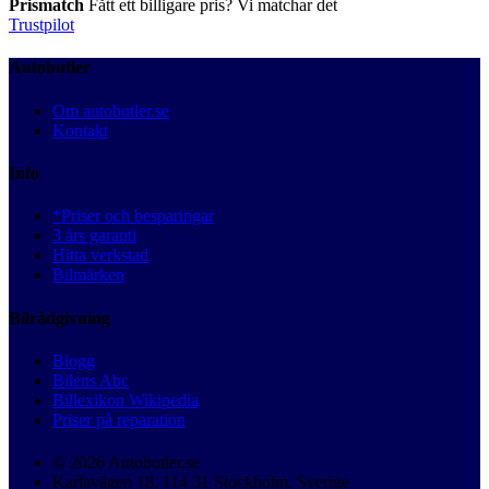
Prismatch
Fått ett billigare pris? Vi matchar det
Trustpilot
Autobutler
Om autobutler.se
Kontakt
Info
*Priser och besparingar
3 års garanti
Hitta verkstad
Bilmärken
Bilrådgivning
Blogg
Bilens Abc
Billexikon Wikipedia
Priser på reparation
© 2026 Autobutler.se
Karlavägen 18, 114 31 Stockholm, Sverige