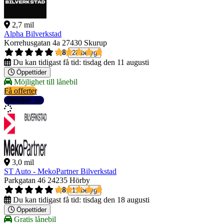
2,7 mil
Alpha Bilverkstad
Korrehusgatan 4a
27430 Skurup
4,8
28 betyg
Du kan tidigast få tid:
tisdag den 11 augusti
Öppettider
Möjlighet till lånebil
Få offerter
Detaljer
3,0 mil
ST Auto - MekoPartner Bilverkstad
Parkgatan 46
24235 Hörby
4,8
11 betyg
Du kan tidigast få tid:
tisdag den 18 augusti
Öppettider
Gratis lånebil