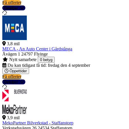
Få offerter
Detaljer
3,8 mil
MECA - An Auto Center i Gårdstånga
Åvägen 1
24797 Flyinge
Nytt samarbete
0 betyg
Du kan tidigast få tid:
fredag den 4 september
Öppettider
Få offerter
Detaljer
3,9 mil
MekoPartner Bilverkstad - Staffanstorp
Verkstadsvägen 26
24534 Staffanstorp