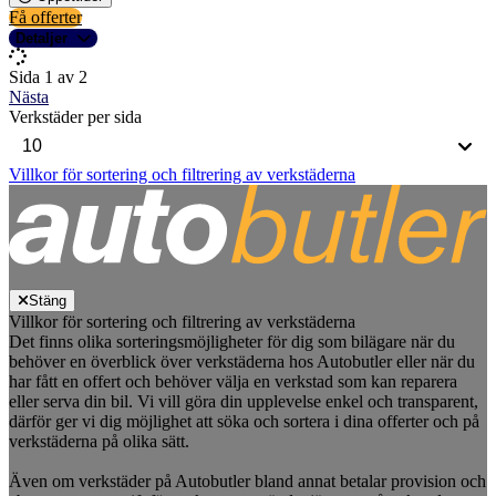
Få offerter
Detaljer
Sida 1 av 2
Nästa
Verkstäder per sida
Villkor för sortering och filtrering av verkstäderna
Stäng
Villkor för sortering och filtrering av verkstäderna
Det finns olika sorteringsmöjligheter för dig som bilägare när du
behöver en överblick över verkstäderna hos Autobutler eller när du
har fått en offert och behöver välja en verkstad som kan reparera
eller serva din bil. Vi vill göra din upplevelse enkel och transparent,
därför ger vi dig möjlighet att söka och sortera i dina offerter och på
verkstäderna på olika sätt.
Även om verkstäder på Autobutler bland annat betalar provision och