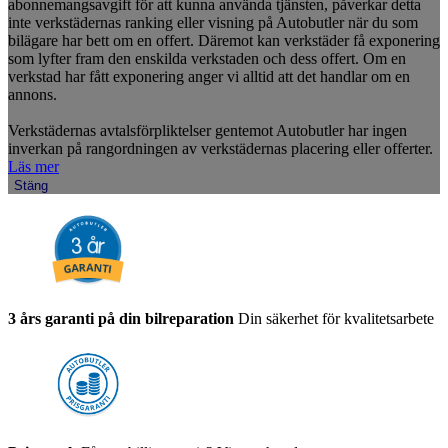
abonnemangsavgift för att kunna använda tjänsten, påverkar detta
inte verkstädernas ranking eller visning på Autobutler när du som
bilägare har bett om en offert. Däremot kan verkstäder få exponering
som lyfter fram den enskilda verkstaden och dess offert. Om en
verkstad har fått exponering anger vi alltid att det handlar om en
annons.
Verkstädernas avtalsförpliktelser gentemot Autobutler har ingen
inverkan på rangordningen av verkstädernas placering eller offerter.
Läs mer
Stäng
3 års garanti på din bilreparation
Din säkerhet för kvalitetsarbete