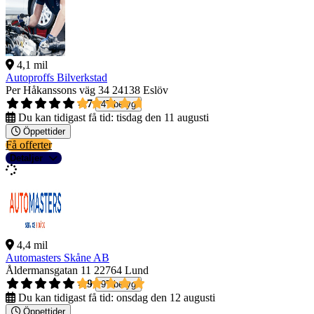
4,1 mil
Autoproffs Bilverkstad
Per Håkanssons väg 34
24138 Eslöv
4,7
47 betyg
Du kan tidigast få tid:
tisdag den 11 augusti
Öppettider
Få offerter
Detaljer
4,4 mil
Automasters Skåne AB
Åldermansgatan 11
22764 Lund
4,9
97 betyg
Du kan tidigast få tid:
onsdag den 12 augusti
Öppettider