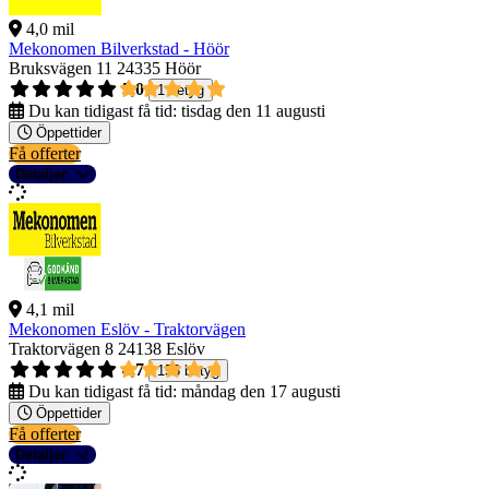
4,0 mil
Mekonomen Bilverkstad - Höör
Bruksvägen 11
24335 Höör
5,0
1 betyg
Du kan tidigast få tid:
tisdag den 11 augusti
Öppettider
Få offerter
Detaljer
4,1 mil
Mekonomen Eslöv - Traktorvägen
Traktorvägen 8
24138 Eslöv
4,7
153 betyg
Du kan tidigast få tid:
måndag den 17 augusti
Öppettider
Få offerter
Detaljer