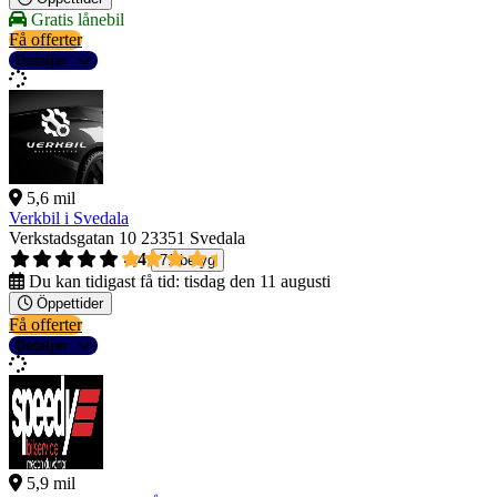
Gratis lånebil
Få offerter
Detaljer
5,6 mil
Verkbil i Svedala
Verkstadsgatan 10
23351 Svedala
4,4
71 betyg
Du kan tidigast få tid:
tisdag den 11 augusti
Öppettider
Få offerter
Detaljer
5,9 mil