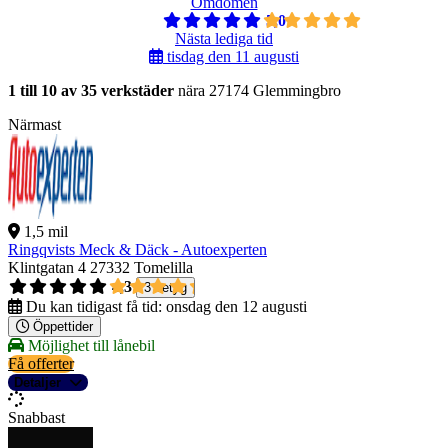
Omdömen
5,0
Nästa lediga tid
tisdag den 11 augusti
1 till 10 av 35 verkstäder
nära 27174 Glemmingbro
Närmast
1,5 mil
Ringqvists Meck & Däck - Autoexperten
Klintgatan 4
27332 Tomelilla
4,3
3 betyg
Du kan tidigast få tid:
onsdag den 12 augusti
Öppettider
Möjlighet till lånebil
Få offerter
Detaljer
Snabbast