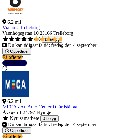
6,2 mil
Vianor - Trelleborg
Vannhögsgatan 10
23166 Trelleborg
4,6
10 betyg
Du kan tidigast få tid:
fredag den 4 september
Öppettider
Få offerter
Detaljer
6,2 mil
MECA - An Auto Center i Gårdstånga
Åvägen 1
24797 Flyinge
Nytt samarbete
0 betyg
Du kan tidigast få tid:
fredag den 4 september
Öppettider
Få offerter