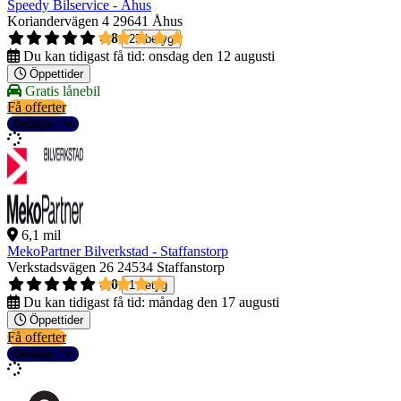
Speedy Bilservice - Åhus
Koriandervägen 4
29641 Åhus
4,8
25 betyg
Du kan tidigast få tid:
onsdag den 12 augusti
Öppettider
Gratis lånebil
Få offerter
Detaljer
6,1 mil
MekoPartner Bilverkstad - Staffanstorp
Verkstadsvägen 26
24534 Staffanstorp
4,0
1 betyg
Du kan tidigast få tid:
måndag den 17 augusti
Öppettider
Få offerter
Detaljer