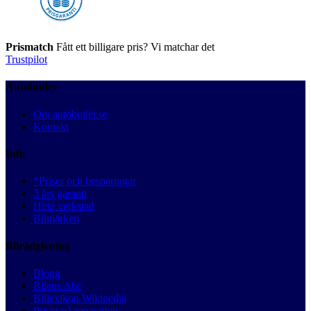
Prismatch
Fått ett billigare pris? Vi matchar det
Trustpilot
Autobutler
Om autobutler.se
Kontakt
Info
*Priser och besparingar
3 års garanti
Hitta verkstad
Bilmärken
Bilrådgivning
Blogg
Bilens Abc
Billexikon Wikipedia
Priser på reparation