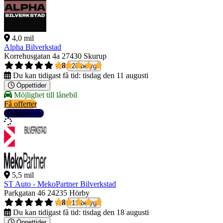
4,0 mil
Alpha Bilverkstad
Korrehusgatan 4a
27430 Skurup
4,8
28 betyg
Du kan tidigast få tid:
tisdag den 11 augusti
Öppettider
Möjlighet till lånebil
Få offerter
Detaljer
5,5 mil
ST Auto - MekoPartner Bilverkstad
Parkgatan 46
24235 Hörby
4,8
11 betyg
Du kan tidigast få tid:
tisdag den 18 augusti
Öppettider