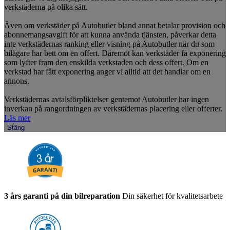
verkstäderna på olika sätt.
Även om verkstäder på Autobutler bland annat betalar provision och
abonnemangsavgift för att kunna använda tjänsten, påverkar detta
inte verkstädernas ranking eller visning på Autobutler när du som
bilägare har bett om en offert. Däremot kan verkstäder få exponering
som lyfter fram den enskilda verkstaden och dess offert. Om en
verkstad har fått exponering anger vi alltid att det handlar om en
annons.
Verkstädernas avtalsförpliktelser gentemot Autobutler har ingen
inverkan på rangordningen av verkstädernas placering eller offerter.
Läs mer
Stäng
3 års garanti på din bilreparation
Din säkerhet för kvalitetsarbete