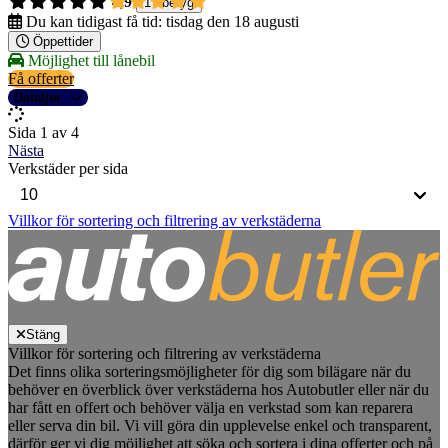
4,9
17 betyg
Du kan tidigast få tid:
tisdag den 18 augusti
Öppettider
Möjlighet till lånebil
Få offerter
Detaljer
Sida 1 av 4
Nästa
Verkstäder per sida
Villkor för sortering och filtrering av verkstäderna
Stäng
Villkor för sortering och filtrering av verkstäderna
Det finns olika sorteringsmöjligheter för dig som bilägare när du
behöver en överblick över verkstäderna hos Autobutler eller när du
har fått en offert och behöver välja en verkstad som kan reparera
eller serva din bil. Vi vill göra din upplevelse enkel och transparent,
därför ger vi dig möjlighet att söka och sortera i dina offerter och på