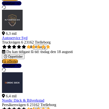
Detaljer
6,3 mil
Autoservice Syd
Truckvägen 6
23162 Trelleborg
4,8
4 betyg
Du kan tidigast få tid:
tisdag den 18 augusti
Öppettider
Få offerter
Detaljer
6,4 mil
Nordic Däck & Bilverkstad
Persåkersvägen 6
23162 Trelleborg