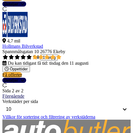
Detaljer
4,7 mil
Hollmans Bilverkstad
Spannmålsgatan 10
26776 Ekeby
5,0
1 betyg
Du kan tidigast få tid:
tisdag den 11 augusti
Öppettider
Få offerter
Detaljer
Sida 2 av 2
Föregående
Verkstäder per sida
Villkor för sortering och filtrering av verkstäderna