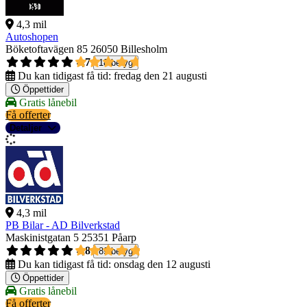
4,3 mil
Autoshopen
Böketoftavägen 85
26050 Billesholm
4,7
18 betyg
Du kan tidigast få tid:
fredag den 21 augusti
Öppettider
Gratis lånebil
Få offerter
Detaljer
4,3 mil
PB Bilar - AD Bilverkstad
Maskinistgatan 5
25351 Påarp
4,8
89 betyg
Du kan tidigast få tid:
onsdag den 12 augusti
Öppettider
Gratis lånebil
Få offerter