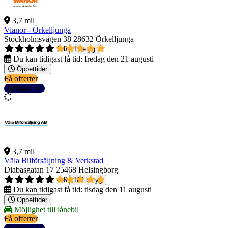
3,7 mil
Vianor - Örkelljunga
Stockholmsvägen 38
28632 Örkelljunga
5,0
1 betyg
Du kan tidigast få tid:
fredag den 21 augusti
Öppettider
Få offerter
Detaljer
3,7 mil
Väla Bilförsäljning & Verkstad
Diabasgatan 17
25468 Helsingborg
4,8
182 betyg
Du kan tidigast få tid:
tisdag den 11 augusti
Öppettider
Möjlighet till lånebil
Få offerter