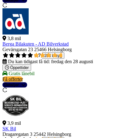
Detaljer
3,8 mil
Berga Bilakuten - AD Bilverkstad
Gevärsgatan 23
25466 Helsingborg
4,7
284 betyg
Du kan tidigast få tid:
fredag den 28 augusti
Öppettider
Gratis lånebil
Få offerter
Detaljer
3,9 mil
SK Bil
Dragaregatan 3
25442 Helsingborg