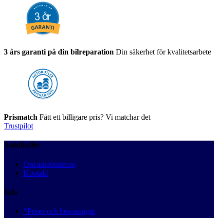
3 års garanti på din bilreparation
Din säkerhet för kvalitetsarbete
Prismatch
Fått ett billigare pris? Vi matchar det
Trustpilot
Autobutler
Om autobutler.se
Kontakt
Info
*Priser och besparingar