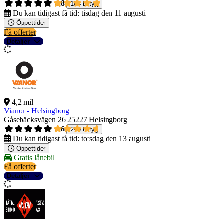
4,8
184 betyg
Du kan tidigast få tid:
tisdag den 11 augusti
Öppettider
Få offerter
Detaljer
4,2 mil
Vianor - Helsingborg
Gåsebäcksvägen 26
25227 Helsingborg
4,6
299 betyg
Du kan tidigast få tid:
torsdag den 13 augusti
Öppettider
Gratis lånebil
Få offerter
Detaljer