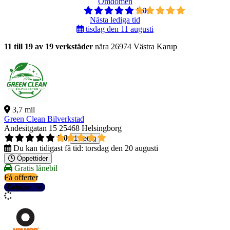
Omdömen
5,0
Nästa lediga tid
tisdag den 11 augusti
11 till 19 av 19 verkstäder
nära 26974 Västra Karup
3,7 mil
Green Clean Bilverkstad
Andesitgatan 15
25468 Helsingborg
5,0
1 betyg
Du kan tidigast få tid:
torsdag den 20 augusti
Öppettider
Gratis lånebil
Få offerter
Detaljer