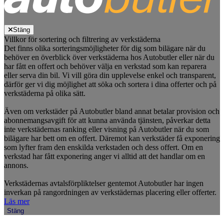
Stäng
Villkor för sortering och filtrering av verkstäderna
Det finns olika sorteringsmöjligheter för dig som bilägare när du
behöver en överblick över verkstäderna hos Autobutler eller när du
har fått en offert och behöver välja en verkstad som kan reparera
eller serva din bil. Vi vill göra din upplevelse enkel och transparent,
därför ger vi dig möjlighet att söka och sortera i dina offerter och på
verkstäderna på olika sätt.
Även om verkstäder på Autobutler bland annat betalar provision och
abonnemangsavgift för att kunna använda tjänsten, påverkar detta
inte verkstädernas ranking eller visning på Autobutler när du som
bilägare har bett om en offert. Däremot kan verkstäder få exponering
som lyfter fram den enskilda verkstaden och dess offert. Om en
verkstad har fått exponering anger vi alltid att det handlar om en
annons.
Verkstädernas avtalsförpliktelser gentemot Autobutler har ingen
inverkan på rangordningen av verkstädernas placering eller offerter.
Läs mer
Stäng