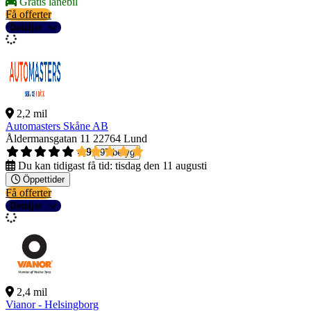
Gratis lånebil
Få offerter
Detaljer
2,2 mil
Automasters Skåne AB
Åldermansgatan 11
22764 Lund
4,9
97 betyg
Du kan tidigast få tid:
tisdag den 11 augusti
Öppettider
Få offerter
Detaljer
2,4 mil
Vianor - Helsingborg