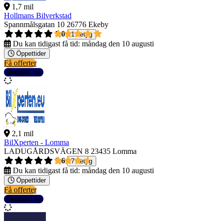
1,7 mil
Hollmans Bilverkstad
Spannmålsgatan 10
26776 Ekeby
5,0
1 betyg
Du kan tidigast få tid:
måndag den 10 augusti
Öppettider
Få offerter
Detaljer
2,1 mil
BilXperten - Lomma
LADUGÅRDSVÄGEN 8
23435 Lomma
3,6
7 betyg
Du kan tidigast få tid:
måndag den 10 augusti
Öppettider
Få offerter
Detaljer