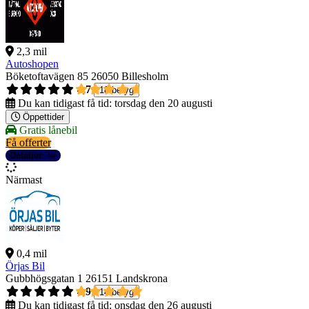
2,3 mil
Autoshopen
Böketoftavägen 85
26050 Billesholm
4,7
18 betyg
Du kan tidigast få tid:
torsdag den 20 augusti
Öppettider
Gratis lånebil
Få offerter
Detaljer
Närmast
0,4 mil
Örjas Bil
Gubbhögsgatan 1
26151 Landskrona
4,9
14 betyg
Du kan tidigast få tid:
onsdag den 26 augusti