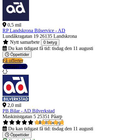
0,5 mil
RP Landskrona Bilservice - AD
Lundåkragatan 19
26135 Landskrona
Nytt samarbete
0 betyg
Du kan tidigast få tid:
tisdag den 11 augusti
Öppettider
Få offerter
Detaljer
2,0 mil
PB Bilar - AD Bilverkstad
Maskinistgatan 5
25351 Påarp
4,8
89 betyg
Du kan tidigast få tid:
tisdag den 11 augusti
Öppettider