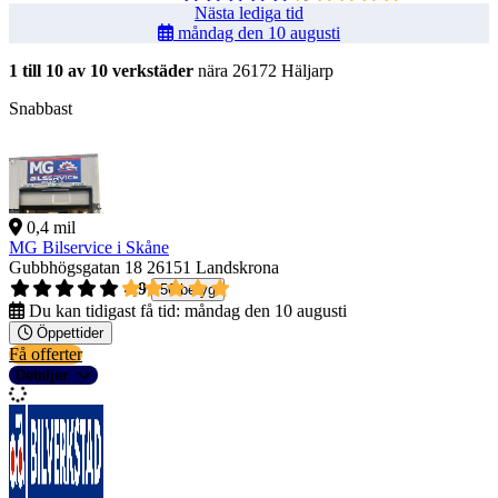
Nästa lediga tid
måndag den 10 augusti
1 till 10 av 10 verkstäder
nära 26172 Häljarp
Snabbast
0,4 mil
MG Bilservice i Skåne
Gubbhögsgatan 18
26151 Landskrona
4,9
56 betyg
Du kan tidigast få tid:
måndag den 10 augusti
Öppettider
Få offerter
Detaljer