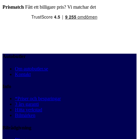
Prismatch
Fått ett billigare pris? Vi matchar det
Autobutler
Om autobutler.se
Kontakt
Info
*Priser och besparingar
3 års garanti
Hitta verkstad
Bilmärken
Bilrådgivning