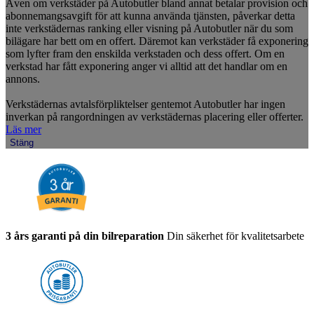
Även om verkstäder på Autobutler bland annat betalar provision och
abonnemangsavgift för att kunna använda tjänsten, påverkar detta
inte verkstädernas ranking eller visning på Autobutler när du som
bilägare har bett om en offert. Däremot kan verkstäder få exponering
som lyfter fram den enskilda verkstaden och dess offert. Om en
verkstad har fått exponering anger vi alltid att det handlar om en
annons.
Verkstädernas avtalsförpliktelser gentemot Autobutler har ingen
inverkan på rangordningen av verkstädernas placering eller offerter.
Läs mer
Stäng
3 års garanti på din bilreparation
Din säkerhet för kvalitetsarbete