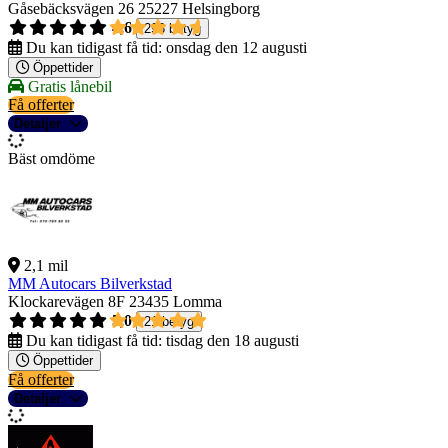
Gåsebäcksvägen 26
25227 Helsingborg
4,6
298 betyg
Du kan tidigast få tid:
onsdag den 12 augusti
Öppettider
Gratis lånebil
Få offerter
Detaljer
Bäst omdöme
2,1 mil
MM Autocars Bilverkstad
Klockarevägen 8F
23435 Lomma
5,0
21 betyg
Du kan tidigast få tid:
tisdag den 18 augusti
Öppettider
Få offerter
Detaljer