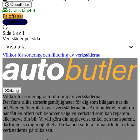
Öppettider
Gratis lånebil
Få offerter
Detaljer
Sida 1 av 1
Verkstäder per sida
Villkor för sortering och filtrering av verkstäderna
Stäng
Villkor för sortering och filtrering av verkstäderna
Det finns olika sorteringsmöjligheter för dig som bilägare när du
behöver en överblick över verkstäderna hos Autobutler eller när du
har fått en offert och behöver välja en verkstad som kan reparera
eller serva din bil. Vi vill göra din upplevelse enkel och transparent,
därför ger vi dig möjlighet att söka och sortera i dina offerter och på
verkstäderna på olika sätt.