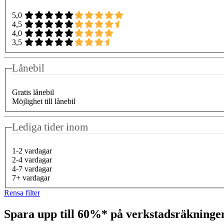
5,0
4,5
4,0
3,5
Lånebil
Gratis lånebil
Möjlighet till lånebil
Lediga tider inom
1-2 vardagar
2-4 vardagar
4-7 vardagar
7+ vardagar
Rensa filter
Spara upp till 60%* på verkstadsräkning