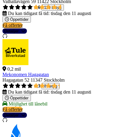
Valhallavägen 59
11422 Stockholm
4,6
129 betyg
Du kan tidigast få tid:
tisdag den 11 augusti
Öppettider
Få offerter
Detaljer
0,2 mil
Mekonomen Hagagatan
Hagagatan 52
11347 Stockholm
4,3
8 betyg
Du kan tidigast få tid:
tisdag den 11 augusti
Öppettider
Möjlighet till lånebil
Få offerter
Detaljer