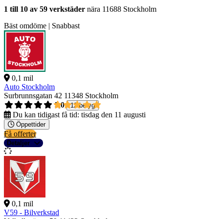
1 till 10 av 59 verkstäder
nära 11688 Stockholm
Bäst omdöme | Snabbast
0,1 mil
Auto Stockholm
Surbrunnsgatan 42
11348 Stockholm
5,0
12 betyg
Du kan tidigast få tid:
tisdag den 11 augusti
Öppettider
Få offerter
Detaljer
0,1 mil
V59 - Bilverkstad