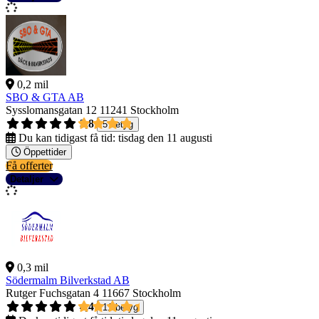
0,2 mil
SBO & GTA AB
Sysslomansgatan 12
11241 Stockholm
3,8
5 betyg
Du kan tidigast få tid:
tisdag den 11 augusti
Öppettider
Få offerter
Detaljer
0,3 mil
Södermalm Bilverkstad AB
Rutger Fuchsgatan 4
11667 Stockholm
4,4
11 betyg