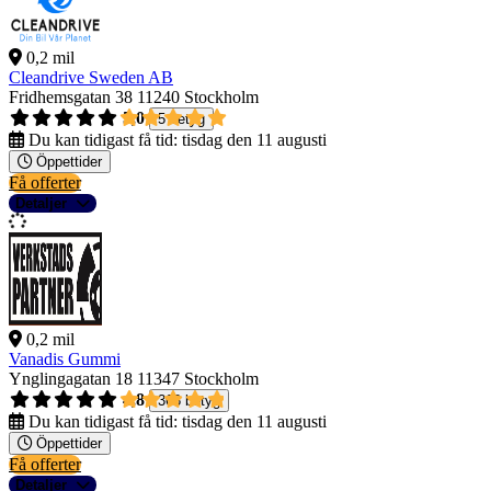
0,2 mil
Cleandrive Sweden AB
Fridhemsgatan 38
11240 Stockholm
5,0
5 betyg
Du kan tidigast få tid:
tisdag den 11 augusti
Öppettider
Få offerter
Detaljer
0,2 mil
Vanadis Gummi
Ynglingagatan 18
11347 Stockholm
4,8
368 betyg
Du kan tidigast få tid:
tisdag den 11 augusti
Öppettider
Få offerter
Detaljer