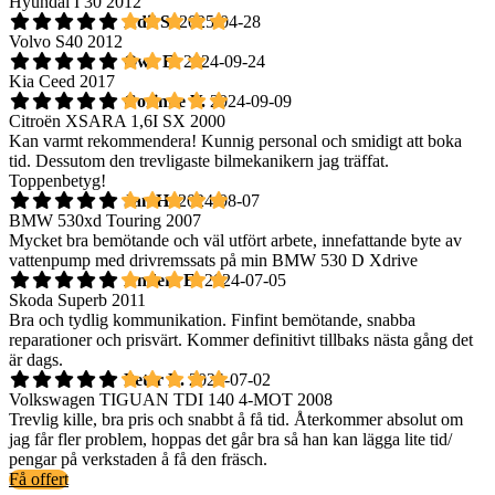
Hyundai I 30 2012
Adil S.
2025-04-28
Volvo S40 2012
Owe E.
2024-09-24
Kia Ceed 2017
Corinne V.
2024-09-09
Citroën XSARA 1,6I SX 2000
Kan varmt rekommendera! Kunnig personal och smidigt att boka
tid. Dessutom den trevligaste bilmekanikern jag träffat.
Toppenbetyg!
Jan H.
2024-08-07
BMW 530xd Touring 2007
Mycket bra bemötande och väl utfört arbete, innefattande byte av
vattenpump med drivremssats på min BMW 530 D Xdrive
Anders E.
2024-07-05
Skoda Superb 2011
Bra och tydlig kommunikation. Finfint bemötande, snabba
reparationer och prisvärt. Kommer definitivt tillbaks nästa gång det
är dags.
Peter L.
2024-07-02
Volkswagen TIGUAN TDI 140 4-MOT 2008
Trevlig kille, bra pris och snabbt å få tid. Återkommer absolut om
jag får fler problem, hoppas det går bra så han kan lägga lite tid/
pengar på verkstaden å få den fräsch.
Få offert