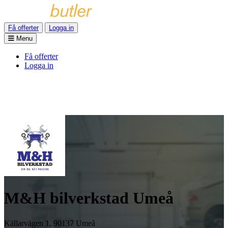
Få offerter
Logga in
Menu
Få offerter
Logga in
M&H bilverkstad Umeå
Källarvägen 1, 90137 Umeå