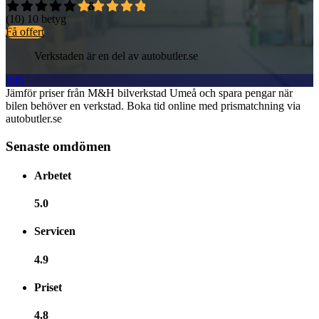
4,8
(10)
10 betyg
Få offert
Verkstaden är en del av autobutler.se
Info
Jämför priser från M&H bilverkstad Umeå och spara pengar när
bilen behöver en verkstad. Boka tid online med prismatchning via
autobutler.se
Senaste omdömen
Arbetet
5.0
Servicen
4.9
Priset
4.8