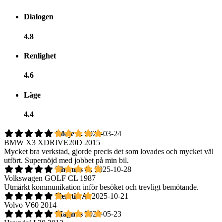
Dialogen
4.8
Renlighet
4.6
Läge
4.4
Börje S.
2026-03-24
BMW X3 XDRIVE20D 2015
Mycket bra verkstad, gjorde precis det som lovades och mycket väl
utfört. Supernöjd med jobbet på min bil.
Thomas O.
2025-10-28
Volkswagen GOLF CL 1987
Utmärkt kommunikation inför besöket och trevligt bemötande.
Kerstin A.
2025-10-21
Volvo V60 2014
Magnus
2025-05-23