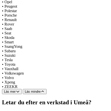
•
Opel
•
Peugeot
•
Polestar
•
Porsche
•
Renault
•
Rover
•
Saab
•
Seat
•
Skoda
•
Smart
•
SsangYong
•
Subaru
•
Suzuki
•
Tesla
•
Toyota
•
Vauxhall
•
Volkswagen
•
Volvo
•
Xpeng
•
ZEEKR
Läs mer
Läs mindre
Letar du efter en verkstad i Umeå?