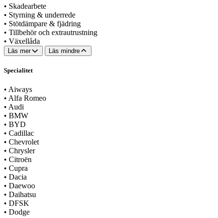
•
Skadearbete
•
Styrning & underrede
•
Stötdämpare & fjädring
•
Tillbehör och extrautrustning
•
Växellåda
Läs mer
Läs mindre
Specialitet
•
Aiways
•
Alfa Romeo
•
Audi
•
BMW
•
BYD
•
Cadillac
•
Chevrolet
•
Chrysler
•
Citroën
•
Cupra
•
Dacia
•
Daewoo
•
Daihatsu
•
DFSK
•
Dodge