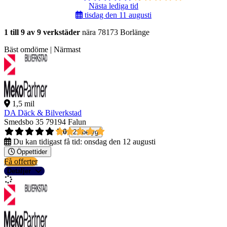
Nästa lediga tid
tisdag den 11 augusti
1 till 9 av 9 verkstäder
nära 78173 Borlänge
Bäst omdöme | Närmast
1,5 mil
DA Däck & Bilverkstad
Smedsbo 35
79194 Falun
5,0
21 betyg
Du kan tidigast få tid:
onsdag den 12 augusti
Öppettider
Få offerter
Detaljer