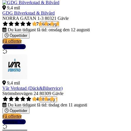
9,4 mil
GDG Bilverkstad & Bilvård
NORRA GATAN 1-3
80321 Gävle
4,7
68 betyg
Du kan tidigast få tid:
onsdag den 12 augusti
Öppettider
Få offerter
Detaljer
9,4 mil
Vår Verkstad (Däck&Bilservice)
Strömsbrovägen 24
80309 Gävle
4,4
8 betyg
Du kan tidigast få tid:
tisdag den 11 augusti
Öppettider
Få offerter
Detaljer