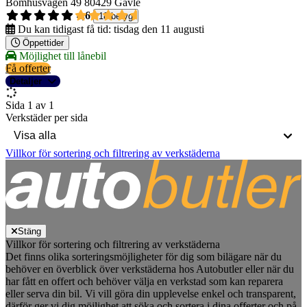
Bomhusvägen 49
80429 Gävle
4,6
18 betyg
Du kan tidigast få tid:
tisdag den 11 augusti
Öppettider
Möjlighet till lånebil
Få offerter
Detaljer
Sida 1 av 1
Verkstäder per sida
Villkor för sortering och filtrering av verkstäderna
Stäng
Villkor för sortering och filtrering av verkstäderna
Det finns olika sorteringsmöjligheter för dig som bilägare när du
behöver en överblick över verkstäderna hos Autobutler eller när du
har fått en offert och behöver välja en verkstad som kan reparera
eller serva din bil. Vi vill göra din upplevelse enkel och transparent,
därför ger vi dig möjlighet att söka och sortera i dina offerter och på