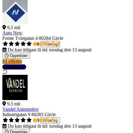
9,5 mil
Auto New
Femte Tvärgatan 4
80284 Gävle
4,6
74 betyg
Du kan tidigast få tid:
torsdag den 13 augusti
Öppettider
Få offerter
Detaljer
9,5 mil
Vandel Automotive
Industrigatan 9
80283 Gävle
4,3
26 betyg
Du kan tidigast få tid:
torsdag den 13 augusti
Öppettider