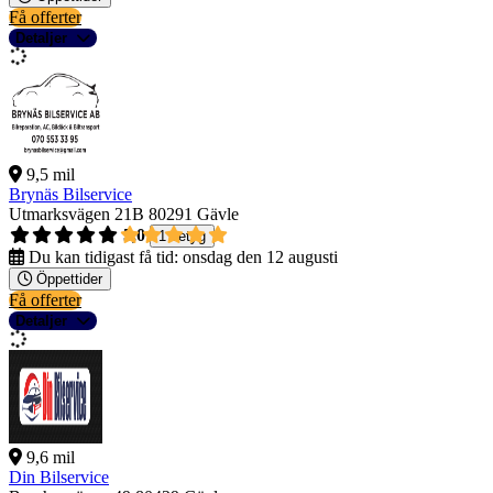
Få offerter
Detaljer
9,5 mil
Brynäs Bilservice
Utmarksvägen 21B
80291 Gävle
5,0
1 betyg
Du kan tidigast få tid:
onsdag den 12 augusti
Öppettider
Få offerter
Detaljer
9,6 mil
Din Bilservice