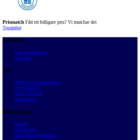
Prismatch
Fått ett billigare pris? Vi matchar det
Trustpilot
Autobutler
Om autobutler.se
Kontakt
Info
*Priser och besparingar
3 års garanti
Hitta verkstad
Bilmärken
Bilrådgivning
Blogg
Bilens Abc
Billexikon Wikipedia