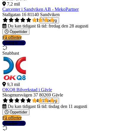
7,2 mil
Carcenter i Sandviken AB - MekoPartner
Stallgatan 16
81140 Sandviken
4,1
74 betyg
Du kan tidigast få tid:
fredag den 28 augusti
Öppettider
Få offerter
Detaljer
Snabbast
9,3 mil
OKQ8 Bilverkstad i Gävle
Skogmursvägen 37
80269 Gävle
4,4
15 betyg
Du kan tidigast få tid:
tisdag den 11 augusti
Öppettider
Få offerter
Detaljer