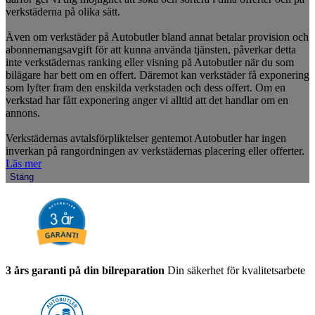
verkstäderna på olika sätt.
Även om verkstäder på Autobutler bland annat betalar provision och
abonnemangsavgift för att kunna använda tjänsten, påverkar detta
inte verkstädernas ranking eller visning på Autobutler när du som
bilägare har bett om en offert. Däremot kan verkstäder få exponering
som lyfter fram den enskilda verkstaden och dess offert. Om en
verkstad har fått exponering anger vi alltid att det handlar om en
annons.
Verkstädernas avtalsförpliktelser gentemot Autobutler har ingen
inverkan på rangordningen av verkstädernas placering eller offerter.
Läs mer
Stäng
3 års garanti på din bilreparation
Din säkerhet för kvalitetsarbete